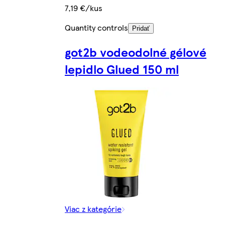
7,19 €/kus
Quantity controls
Pridať
got2b vodeodolné gélové
lepidlo Glued 150 ml
Viac z kategórie