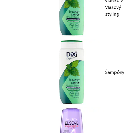
všetko v
Vlasový
styling
Šampóny