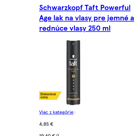
Schwarzkopf Taft Powerful
Age lak na vlasy pre jemné a
rednúce vlasy 250 ml
Viac z kategórie
4,85 €
19,40 €/l