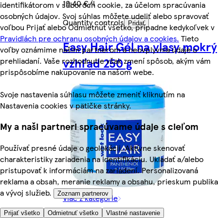
19,40 €/l
identifikátorom v súboroch cookie, za účelom spracúvania
osobných údajov. Svoj súhlas môžete udeliť alebo spravovať
Quantity controls
Pridať
voľbou Prijať alebo Odmietnuť všetko, prípadne kedykoľvek v
Pravidlách pre ochranu osobných údajov a cookies.
Tieto
Easy Hair Gél na vlasy mokrý
voľby oznámime našim partnerom a neovplyvnia údaje o
vzhľad 250 g
prehliadaní. Vaše rozhodnutie však zmení spôsob, akým vám
prispôsobíme nakupovanie na našom webe.
Svoje nastavenia súhlasu môžete zmeniť kliknutím na
Nastavenia cookies v pätičke stránky.
My a naši partneri spracúvame údaje s cieľom
Používať presné údaje o geolokácii. Aktívne skenovať
charakteristiky zariadenia na identifikáciu. Ukladať a/alebo
pristupovať k informáciám na zariadení. Personalizovaná
reklama a obsah, meranie reklamy a obsahu, prieskum publika
a vývoj služieb.
Zoznam partnerov
Viac z kategórie
Prijať všetko
Odmietnuť všetko
Vlastné nastavenie