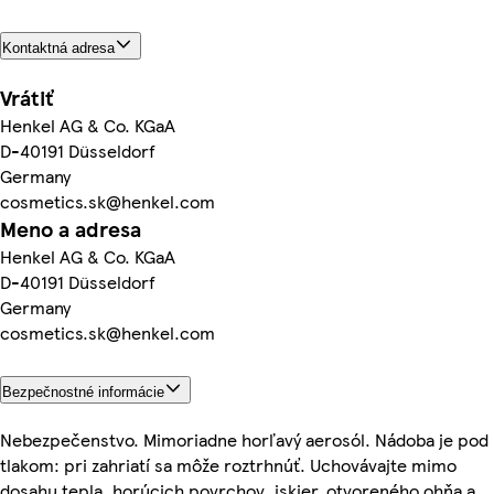
Kontaktná adresa
Vrátiť
Henkel AG & Co. KGaA
D-40191 Düsseldorf
Germany
cosmetics.sk@henkel.com
Meno a adresa
Henkel AG & Co. KGaA
D-40191 Düsseldorf
Germany
cosmetics.sk@henkel.com
Bezpečnostné informácie
Nebezpečenstvo. Mimoriadne horľavý aerosól. Nádoba je pod
tlakom: pri zahriatí sa môže roztrhnúť. Uchovávajte mimo
dosahu tepla, horúcich povrchov, iskier, otvoreného ohňa a