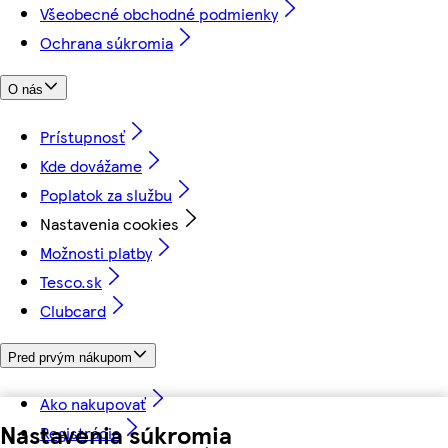
Všeobecné obchodné podmienky
Ochrana súkromia
O nás
Prístupnosť
Kde dovážame
Poplatok za službu
Nastavenia cookies
Možnosti platby
Tesco.sk
Clubcard
Pred prvým nákupom
Ako nakupovať
Nastavenia súkromia
Registrácia