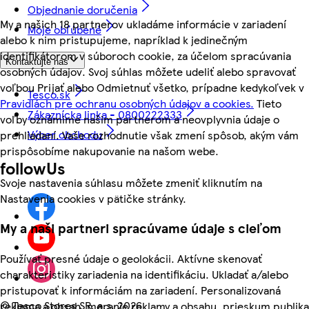
Objednanie doručenia
My a našich 18 partnerov ukladáme informácie v zariadení
Moje obľúbené
alebo k nim pristupujeme, napríklad k jedinečným
identifikátorom v súboroch cookie, za účelom spracúvania
Kontaktujte nás
osobných údajov. Svoj súhlas môžete udeliť alebo spravovať
voľbou Prijať alebo Odmietnuť všetko, prípadne kedykoľvek v
Tesco.sk
Pravidlách pre ochranu osobných údajov a cookies.
Tieto
Zákaznícka linka - 0800222333
voľby oznámime našim partnerom a neovplyvnia údaje o
Výber obchodu
prehliadaní. Vaše rozhodnutie však zmení spôsob, akým vám
prispôsobíme nakupovanie na našom webe.
followUs
Svoje nastavenia súhlasu môžete zmeniť kliknutím na
Nastavenia cookies v pätičke stránky.
My a naši partneri spracúvame údaje s cieľom
Používať presné údaje o geolokácii. Aktívne skenovať
charakteristiky zariadenia na identifikáciu. Ukladať a/alebo
pristupovať k informáciám na zariadení. Personalizovaná
©
Tesco Stores SR, a.s. 2026
reklama a obsah, meranie reklamy a obsahu, prieskum publika