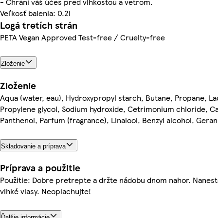
- Chráni váš účes pred vlhkosťou a vetrom.
Veľkosť balenia: 0.2l
Logá tretích strán
PETA Vegan Approved Test-free / Cruelty-free
Zloženie
Zloženie
Aqua (water, eau), Hydroxypropyl starch, Butane, Propane, La
Propylene glycol, Sodium hydroxide, Cetrimonium chloride, Ca
Panthenol, Parfum (fragrance), Linalool, Benzyl alcohol, Geran
Skladovanie a príprava
Príprava a použitie
Použitie: Dobre pretrepte a držte nádobu dnom nahor. Naneste
vlhké vlasy. Neoplachujte!
Ďalšie informácie