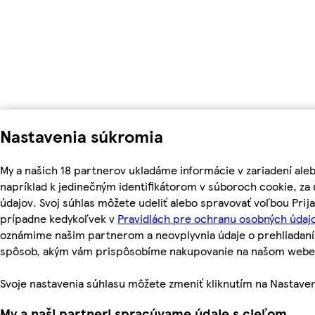
Nastavenia súkromia
My a našich 18 partnerov ukladáme informácie v zariadení ale
napríklad k jedinečným identifikátorom v súboroch cookie, z
údajov. Svoj súhlas môžete udeliť alebo spravovať voľbou Prij
prípadne kedykoľvek v
Pravidlách pre ochranu osobných údajo
oznámime našim partnerom a neovplyvnia údaje o prehliadaní
spôsob, akým vám prispôsobíme nakupovanie na našom webe
Svoje nastavenia súhlasu môžete zmeniť kliknutím na Nastaven
My a naši partneri spracúvame údaje s cieľom