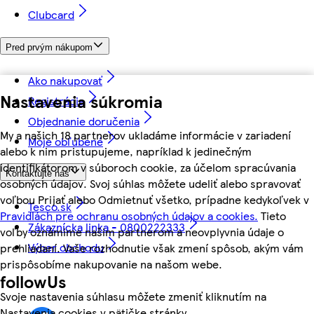
Clubcard
Pred prvým nákupom
Ako nakupovať
Nastavenia súkromia
Registrácia
Objednanie doručenia
My a našich 18 partnerov ukladáme informácie v zariadení
Moje obľúbené
alebo k nim pristupujeme, napríklad k jedinečným
identifikátorom v súboroch cookie, za účelom spracúvania
Kontaktujte nás
osobných údajov. Svoj súhlas môžete udeliť alebo spravovať
voľbou Prijať alebo Odmietnuť všetko, prípadne kedykoľvek v
Tesco.sk
Pravidlách pre ochranu osobných údajov a cookies.
Tieto
Zákaznícka linka - 0800222333
voľby oznámime našim partnerom a neovplyvnia údaje o
Výber obchodu
prehliadaní. Vaše rozhodnutie však zmení spôsob, akým vám
prispôsobíme nakupovanie na našom webe.
followUs
Svoje nastavenia súhlasu môžete zmeniť kliknutím na
Nastavenia cookies v pätičke stránky.