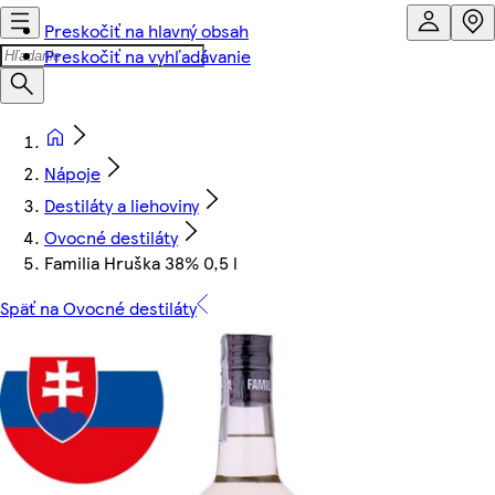
Preskočiť na hlavný obsah
Preskočiť na vyhľadávanie
Nápoje
Destiláty a liehoviny
Ovocné destiláty
Familia Hruška 38% 0,5 l
Späť na Ovocné destiláty