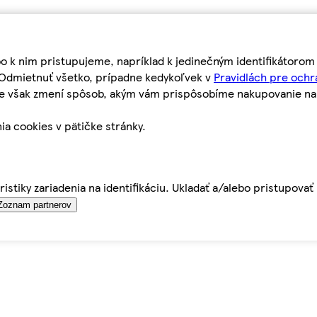
bo k nim pristupujeme, napríklad k jedinečným identifikátoro
o Odmietnuť všetko, prípadne kedykoľvek v
Pravidlách pre ochr
tie však zmení spôsob, akým vám prispôsobíme nakupovanie n
ia cookies v pätičke stránky.
istiky zariadenia na identifikáciu. Ukladať a/alebo pristupova
Zoznam partnerov