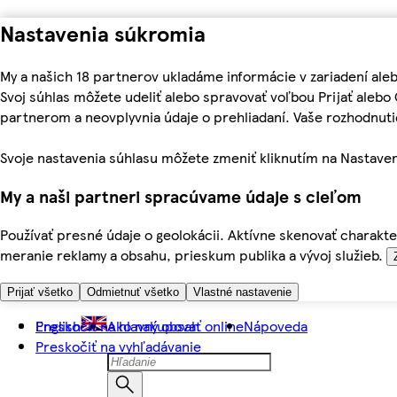
Nastavenia súkromia
My a našich 18 partnerov ukladáme informácie v zariadení ale
Svoj súhlas môžete udeliť alebo spravovať voľbou Prijať aleb
partnerom a neovplyvnia údaje o prehliadaní. Vaše rozhodnu
Svoje nastavenia súhlasu môžete zmeniť kliknutím na Nastaven
My a naši partneri spracúvame údaje s cieľom
Používať presné údaje o geolokácii. Aktívne skenovať charakter
meranie reklamy a obsahu, prieskum publika a vývoj služieb.
Prijať všetko
Odmietnuť všetko
Vlastné nastavenie
Preskočiť na hlavný obsah
English
Ako nakupovať online
Nápoveda
Preskočiť na vyhľadávanie