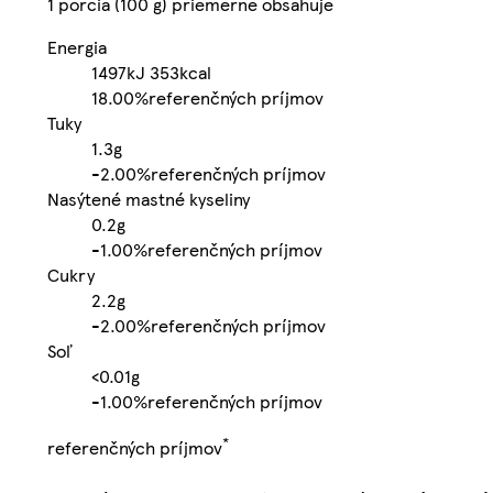
1 porcia (100 g) priemerne obsahuje
Energia
1497kJ
353kcal
18.00%
referenčných príjmov
Tuky
1.3g
-
2.00%
referenčných príjmov
Nasýtené mastné kyseliny
0.2g
-
1.00%
referenčných príjmov
Cukry
2.2g
-
2.00%
referenčných príjmov
Soľ
<0.01g
-
1.00%
referenčných príjmov
*
referenčných príjmov