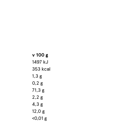
v 100 g
1497 kJ
353 kcal
1,3 g
0,2 g
71,3 g
2,2 g
4,3 g
12,0 g
<0,01 g