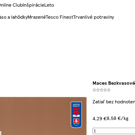
nline Club
Inšpirácie
Leto
so a lahôdky
Mrazené
Tesco Finest
Trvanlivé potraviny
Maces Bezkvasové
Zatiaľ bez hodnoten
8,58 €/kg
4,29 €