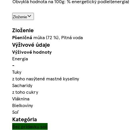
Obvyklá hodnota na 100g: % energetický podiel{energia}
Zloženie
Zloženie
Pšeničná
múka (72 %), Pitná voda
Výživové údaje
Výživové hodnoty
Energia
-
Tuky
z toho nasýtené mastné kyseliny
Sacharidy
z toho cukry
Vláknina
Bielkoviny
Soľ
Kategória
Bez prídavku soli