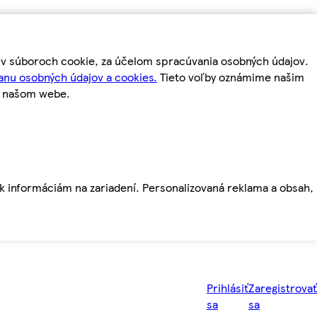
m v súboroch cookie, za účelom spracúvania osobných údajov.
anu osobných údajov a cookies.
Tieto voľby oznámime našim
a našom webe.
ť k informáciám na zariadení. Personalizovaná reklama a obsah,
Prihlásiť
Zaregistrovať
sa
sa