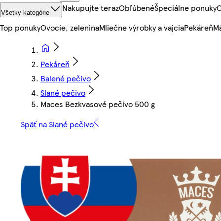
Nakupujte teraz
Obľúbené
Špeciálne ponuky
O
Všetky kategórie
Top ponuky
Ovocie, zelenina
Mliečne výrobky a vajcia
Pekáreň
Mä
Pekáreň
Balené pečivo
Slané pečivo
Maces Bezkvasové pečivo 500 g
Späť na Slané pečivo