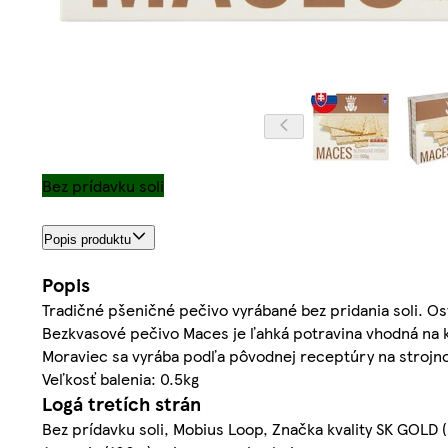
Bez prídavku soli
Popis produktu
Popis
Tradičné pšeničné pečivo vyrábané bez pridania soli. O
Bezkvasové pečivo Maces je ľahká potravina vhodná na k
Moraviec sa vyrába podľa pôvodnej receptúry na strojno
Veľkosť balenia: 0.5kg
Logá tretích strán
Bez prídavku soli, Mobius Loop, Značka kvality SK GOLD 