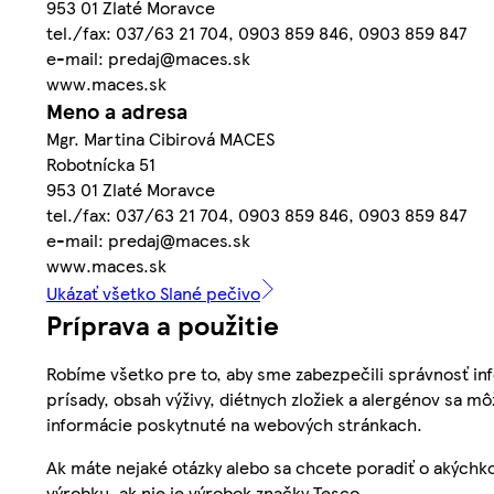
953 01 Zlaté Moravce
tel./fax: 037/63 21 704, 0903 859 846, 0903 859 847
e-mail: predaj@maces.sk
www.maces.sk
Meno a adresa
Mgr. Martina Cibirová MACES
Robotnícka 51
953 01 Zlaté Moravce
tel./fax: 037/63 21 704, 0903 859 846, 0903 859 847
e-mail: predaj@maces.sk
www.maces.sk
Ukázať všetko Slané pečivo
Príprava a použitie
Robíme všetko pre to, aby sme zabezpečili správnosť inf
prísady, obsah výživy, diétnych zložiek a alergénov sa mô
informácie poskytnuté na webových stránkach.
Ak máte nejaké otázky alebo sa chcete poradiť o akýchko
výrobku, ak nie je výrobok značky Tesco.