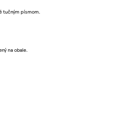
ené tučným písmom.
ený na obale.