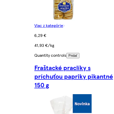
Viac z kategórie
6,29 €
41,93 €/kg
Quantity controls
Pridať
Fraštacké praclíky s
príchuťou papriky pikantné
150 g