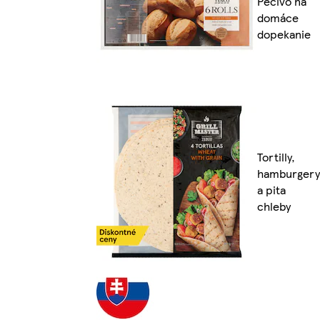
Pečivo na
domáce
dopekanie
Tortilly,
hamburgery
a pita
chleby