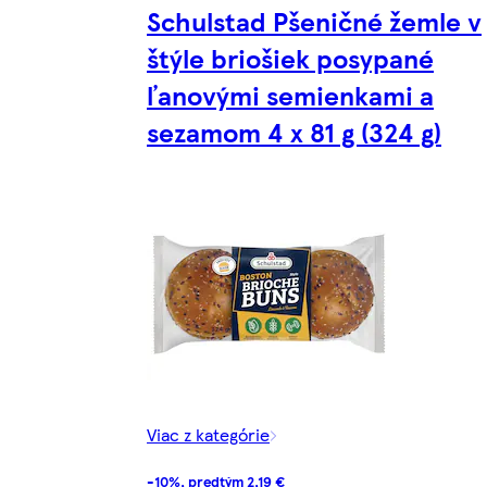
Schulstad Pšeničné žemle v
štýle briošiek posypané
ľanovými semienkami a
sezamom 4 x 81 g (324 g)
Viac z kategórie
-10%, predtým 2,19 €