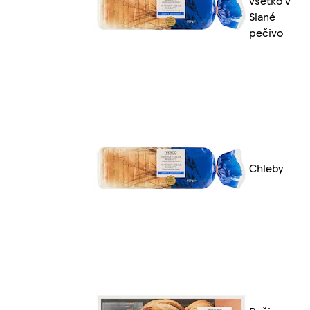
všetko v
Slané
pečivo
Chleby