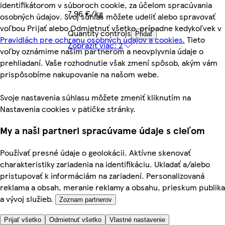
identifikátorom v súboroch cookie, za účelom spracúvania
7,96 €/kg
osobných údajov. Svoj súhlas môžete udeliť alebo spravovať
voľbou Prijať alebo Odmietnuť všetko, prípadne kedykoľvek v
Quantity controls
Pridať
Pravidlách pre ochranu osobných údajov a cookies.
Tieto
Zobraziť viac: 2
voľby oznámime našim partnerom a neovplyvnia údaje o
prehliadaní. Vaše rozhodnutie však zmení spôsob, akým vám
prispôsobíme nakupovanie na našom webe.
Svoje nastavenia súhlasu môžete zmeniť kliknutím na
Nastavenia cookies v pätičke stránky.
My a naši partneri spracúvame údaje s cieľom
Používať presné údaje o geolokácii. Aktívne skenovať
charakteristiky zariadenia na identifikáciu. Ukladať a/alebo
pristupovať k informáciám na zariadení. Personalizovaná
reklama a obsah, meranie reklamy a obsahu, prieskum publika
a vývoj služieb.
Zoznam partnerov
Prijať všetko
Odmietnuť všetko
Vlastné nastavenie