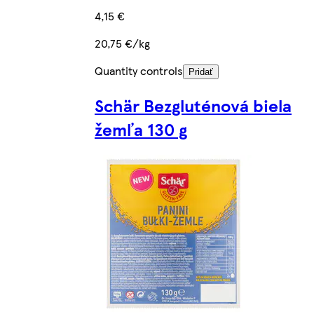
4,15 €
20,75 €/kg
Quantity controls
Pridať
Schär Bezgluténová biela
žemľa 130 g