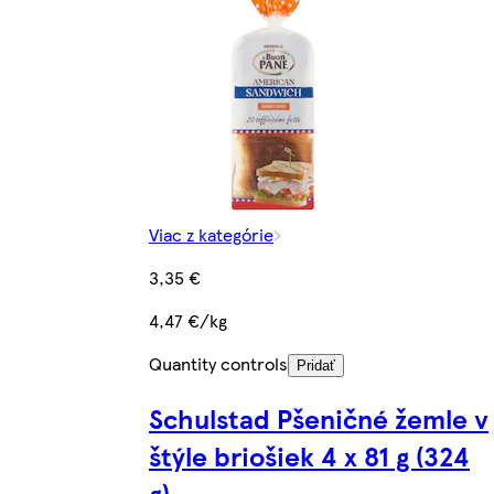
Viac z kategórie
3,35 €
4,47 €/kg
Quantity controls
Pridať
Schulstad Pšeničné žemle v
štýle briošiek 4 x 81 g (324
g)