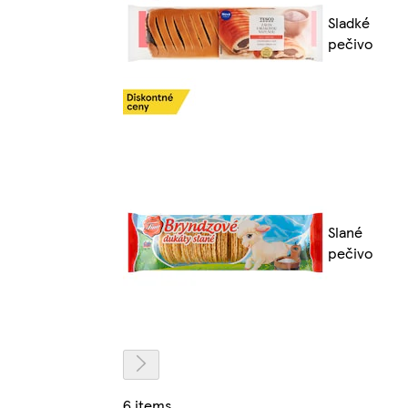
Sladké
pečivo
Slané
pečivo
6 items