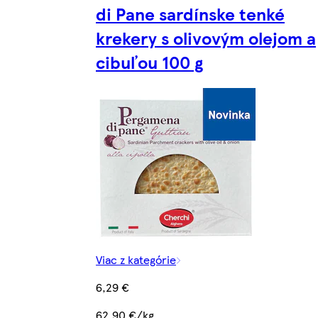
di Pane sardínske tenké
krekery s olivovým olejom a
cibuľou 100 g
Viac z kategórie
6,29 €
62,90 €/kg