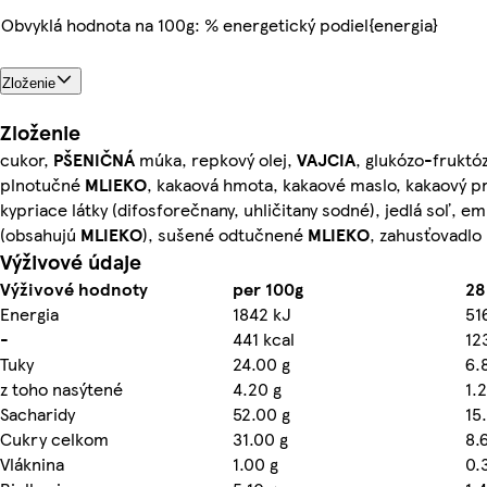
Obvyklá hodnota na 100g: % energetický podiel{energia}
Zloženie
Zloženie
cukor,
PŠENIČNÁ
múka, repkový olej,
VAJCIA
, glukózo-fruktóz
plnotučné
MLIEKO
, kakaová hmota, kakaové maslo, kakaový pr
kypriace látky (difosforečnany, uhličitany sodné), jedlá soľ, e
(obsahujú
MLIEKO
), sušené odtučnené
MLIEKO
, zahusťovadlo
Výživové údaje
Výživové hodnoty
per 100g
28
Energia
1842 kJ
51
-
441 kcal
12
Tuky
24.00 g
6.
z toho nasýtené
4.20 g
1.
Sacharidy
52.00 g
15
Cukry celkom
31.00 g
8.
Vláknina
1.00 g
0.