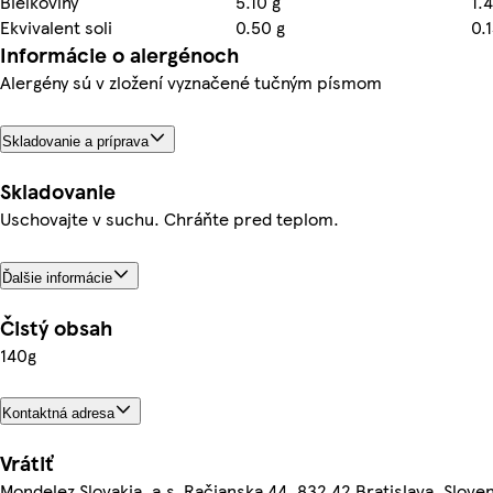
Bielkoviny
5.10 g
1.
Ekvivalent soli
0.50 g
0.1
Informácie o alergénoch
Alergény sú v zložení vyznačené tučným písmom
Skladovanie a príprava
Skladovanie
Uschovajte v suchu. Chráňte pred teplom.
Ďalšie informácie
Čistý obsah
140g
Kontaktná adresa
Vrátiť
Mondelez Slovakia, a.s. Račianska 44, 832 42 Bratislava, Slove