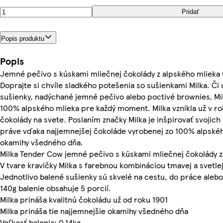
Pridať
Popis produktu
Popis
Jemné pečivo s kúskami mliečnej čokolády z alpského mlieka (
Doprajte si chvíle sladkého potešenia so sušienkami Milka. Č
sušienky, nadýchané jemné pečivo alebo poctivé brownies, Mi
100% alpského mlieka pre každý moment. Milka vznikla už v rok
čokolády na svete. Poslaním značky Milka je inšpirovať svojich
práve vďaka najjemnejšej čokoláde vyrobenej zo 100% alpské
okamihy všedného dňa.
Milka Tender Cow jemné pečivo s kúskami mliečnej čokolády z
V tvare kravičky Milka s farebnou kombináciou tmavej a svetlej
Jednotlivo balené sušienky sú skvelé na cestu, do práce alebo
140g balenie obsahuje 5 porcií.
Milka prináša kvalitnú čokoládu už od roku 1901
Milka prináša tie najjemnejšie okamihy všedného dňa
Veľkosť balenia: 0.14kg