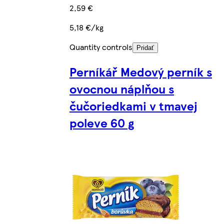
2,59 €
5,18 €/kg
Quantity controls
Pridať
Perníkář Medový perník s
ovocnou náplňou s
čučoriedkami v tmavej
poleve 60 g