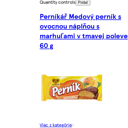
Quantity controls
Pridať
Perníkář Medový perník s
ovocnou náplňou s
marhuľami v tmavej poleve
60 g
Viac z kategórie