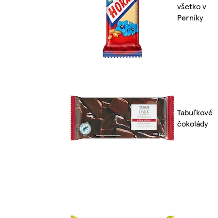
všetko v
Perníky
Tabuľkové
čokolády