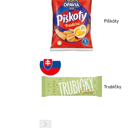
Piškóty
Trubičky