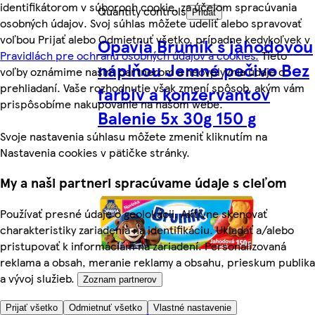
identifikátorom v súboroch cookie, za účelom spracúvania
Quantity controls
Pridať
osobných údajov. Svoj súhlas môžete udeliť alebo spravovať
voľbou Prijať alebo Odmietnuť všetko, prípadne kedykoľvek v
Opavia Brumík s jahodovou
Pravidlách pre ochranu osobných údajov a cookies.
Tieto
náplňou Jemné pečivo Bez
voľby oznámime našim partnerom a neovplyvnia údaje o
prehliadaní. Vaše rozhodnutie však zmení spôsob, akým vám
farbív a konzervantov
prispôsobíme nakupovanie na našom webe.
Balenie 5x 30g 150 g
Svoje nastavenia súhlasu môžete zmeniť kliknutím na
Nastavenia cookies v pätičke stránky.
My a naši partneri spracúvame údaje s cieľom
Používať presné údaje o geolokácii. Aktívne skenovať
charakteristiky zariadenia na identifikáciu. Ukladať a/alebo
pristupovať k informáciám na zariadení. Personalizovaná
reklama a obsah, meranie reklamy a obsahu, prieskum publika
a vývoj služieb.
Zoznam partnerov
Prijať všetko
Odmietnuť všetko
Vlastné nastavenie
Viac z kategórie