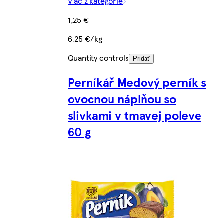
Viac z kategórie
1,25 €
6,25 €/kg
Quantity controls
Pridať
Perníkář Medový perník s
ovocnou náplňou so
slivkami v tmavej poleve
60 g