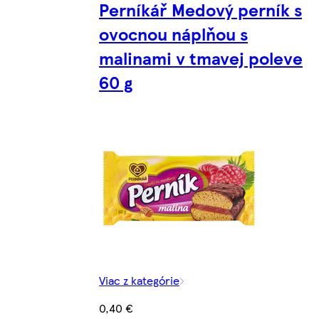
Perníkář Medový perník s
ovocnou náplňou s
malinami v tmavej poleve
60 g
Viac z kategórie
0,40 €