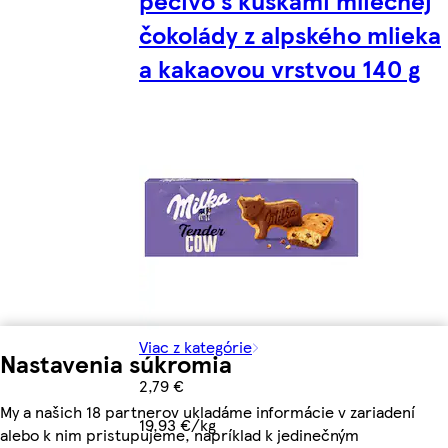
pečivo s kúskami mliečnej
čokolády z alpského mlieka
a kakaovou vrstvou 140 g
Viac z kategórie
Nastavenia súkromia
2,79 €
My a našich 18 partnerov ukladáme informácie v zariadení
19,93 €/kg
alebo k nim pristupujeme, napríklad k jedinečným