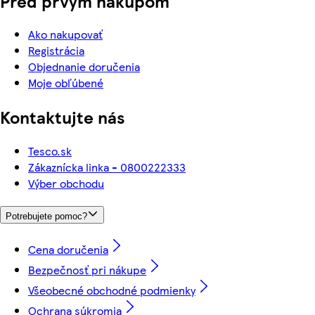
Pred prvým nákupom
Ako nakupovať
Registrácia
Objednanie doručenia
Moje obľúbené
Kontaktujte nás
Tesco.sk
Zákaznícka linka - 0800222333
Výber obchodu
Potrebujete pomoc?
Cena doručenia
Bezpečnosť pri nákupe
Všeobecné obchodné podmienky
Ochrana súkromia