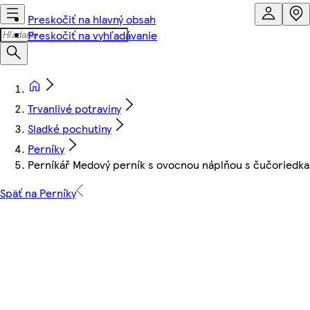
Preskočiť na hlavný obsah
Preskočiť na vyhľadávanie
Trvanlivé potraviny
Sladké pochutiny
Perníky
Perníkář Medový perník s ovocnou náplňou s čučoriedka
Späť na Perníky