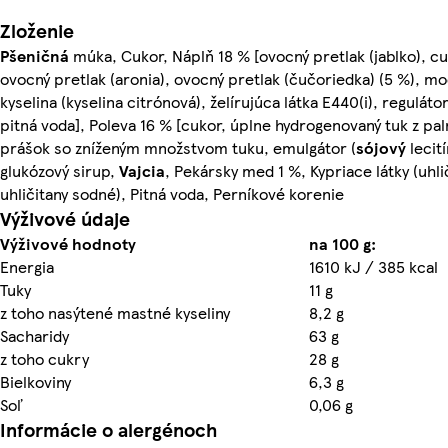
Zloženie
Pšeničná
múka, Cukor, Náplň 18 % [ovocný pretlak (jablko), cu
ovocný pretlak (aronia), ovocný pretlak (čučoriedka) (5 %), mo
kyselina (kyselina citrónová), želírujúca látka E440(i), regulát
pitná voda], Poleva 16 % [cukor, úplne hydrogenovaný tuk z pa
prášok so zníženým množstvom tuku, emulgátor (
sójový
lecit
glukózový sirup,
Vajcia
, Pekársky med 1 %, Kypriace látky (uhl
uhličitany sodné), Pitná voda, Perníkové korenie
Výživové údaje
Výživové hodnoty
na 100 g:
Energia
1610 kJ / 385 kcal
Tuky
11 g
z toho nasýtené mastné kyseliny
8,2 g
Sacharidy
63 g
z toho cukry
28 g
Bielkoviny
6,3 g
Soľ
0,06 g
Informácie o alergénoch