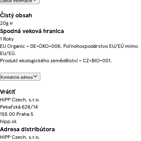
Ďalšie informácie
Čistý obsah
20g ℮
Spodná veková hranica
1 Roky
EU Organic - DE-ÖKO-006, Poľnohospodárstvo EU/EÚ mimo
EU/EÚ.
Produkt ekologického zemědělství - CZ-BIO-001.
Kontaktná adresa
Vrátiť
HiPP Czech, s.r.o.
Pekařská 628/14
155 00 Praha 5
hipp.sk
Adresa distribútora
HiPP Czech, s.r.o.