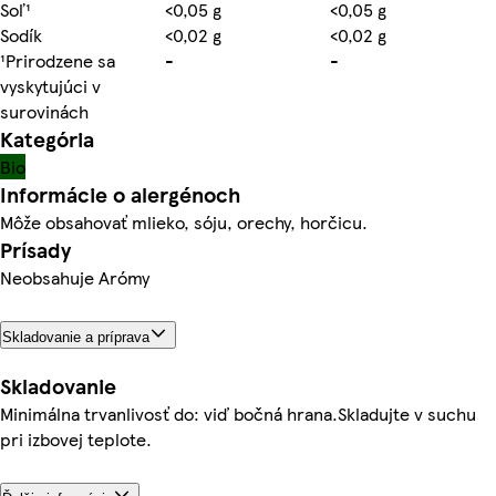
Soľ¹
<0,05 g
<0,05 g
Sodík
<0,02 g
<0,02 g
¹Prirodzene sa
-
-
vyskytujúci v
surovinách
Kategória
Bio
Informácie o alergénoch
Môže obsahovať mlieko, sóju, orechy, horčicu.
Prísady
Neobsahuje Arómy
Skladovanie a príprava
Skladovanie
Minimálna trvanlivosť do: viď bočná hrana.Skladujte v suchu
pri izbovej teplote.