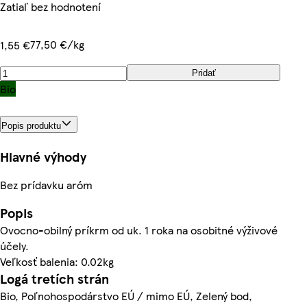
Zatiaľ bez hodnotení
77,50 €/kg
1,55 €
Pridať
Bio
Popis produktu
Hlavné výhody
Bez prídavku aróm
Popis
Ovocno-obilný príkrm od uk. 1 roka na osobitné výživové
účely.
Veľkosť balenia: 0.02kg
Logá tretích strán
Bio, Poľnohospodárstvo EÚ / mimo EÚ, Zelený bod,