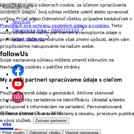
identifikátorom v súboroch cookie, za účelom spracúvania
Kontaktujte nás
osobných údajov. Svoj súhlas môžete udeliť alebo spravovať
voľbou Prijať alebo Odmietnuť všetko, prípadne kedykoľvek v
Tesco.sk
Pravidlách pre ochranu osobných údajov a cookies.
Tieto
Zákaznícka linka - 0800222333
voľby oznámime našim partnerom a neovplyvnia údaje o
Výber obchodu
prehliadaní. Vaše rozhodnutie však zmení spôsob, akým vám
prispôsobíme nakupovanie na našom webe.
followUs
Svoje nastavenia súhlasu môžete zmeniť kliknutím na
Nastavenia cookies v pätičke stránky.
My a naši partneri spracúvame údaje s cieľom
Používať presné údaje o geolokácii. Aktívne skenovať
charakteristiky zariadenia na identifikáciu. Ukladať a/alebo
pristupovať k informáciám na zariadení. Personalizovaná
©
Tesco Stores SR, a.s. 2026
reklama a obsah, meranie reklamy a obsahu, prieskum publika
a vývoj služieb.
Zoznam partnerov
Prijať všetko
Odmietnuť všetko
Vlastné nastavenie