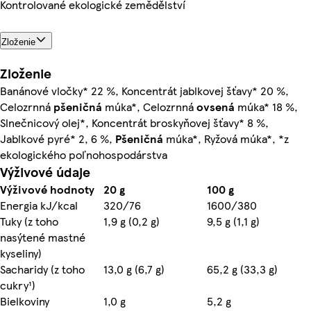
Kontrolované ekologické zemědělství
Zloženie
Zloženie
Banánové vločky* 22 %, Koncentrát jablkovej šťavy* 20 %,
Celozrnná
pšeničná
múka*, Celozrnná
ovsená
múka* 18 %,
Slnečnicový olej*, Koncentrát broskyňovej šťavy* 8 %,
Jablkové pyré* 2, 6 %,
Pšeničná
múka*, Ryžová múka*, *z
ekologického poľnohospodárstva
Výživové údaje
Výživové hodnoty
20 g
100 g
Energia kJ/kcal
320/76
1600/380
Tuky (z toho
1,9 g (0,2 g)
9,5 g (1,1 g)
nasýtené mastné
kyseliny)
Sacharidy (z toho
13,0 g (6,7 g)
65,2 g (33,3 g)
cukry¹)
Bielkoviny
1,0 g
5,2 g