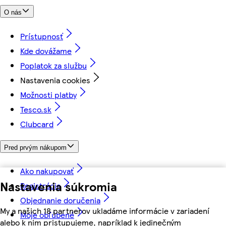
O nás
Prístupnosť
Kde dovážame
Poplatok za službu
Nastavenia cookies
Možnosti platby
Tesco.sk
Clubcard
Pred prvým nákupom
Ako nakupovať
Nastavenia súkromia
Registrácia
Objednanie doručenia
My a našich 18 partnerov ukladáme informácie v zariadení
Moje obľúbené
alebo k nim pristupujeme, napríklad k jedinečným