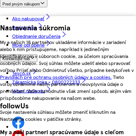
Pred prvým nákupom
Ako nakupovať
Nastavenia súkromia
Registrácia
Objednanie doručenia
My a našich 18 partnerov ukladáme informácie v zariadení
Moje obľúbené
alebo k nim pristupujeme, napríklad k jedinečným
identifikátorom v súboroch cookie, za účelom spracúvania
Kontaktujte nás
osobných údajov. Svoj súhlas môžete udeliť alebo spravovať
voľbou Prijať alebo Odmietnuť všetko, prípadne kedykoľvek v
Tesco.sk
Pravidlách pre ochranu osobných údajov a cookies.
Tieto
Zákaznícka linka - 0800222333
voľby oznámime našim partnerom a neovplyvnia údaje o
Výber obchodu
prehliadaní. Vaše rozhodnutie však zmení spôsob, akým vám
prispôsobíme nakupovanie na našom webe.
followUs
Svoje nastavenia súhlasu môžete zmeniť kliknutím na
Nastavenia cookies v pätičke stránky.
My a naši partneri spracúvame údaje s cieľom