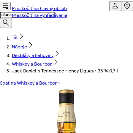
Preskočiť na hlavný obsah
Preskočiť na vyhľadávanie
Nápoje
Destiláty a liehoviny
Whiskey a Bourbon
Jack Daniel's Tennessee Honey Liqueur 35 % 0,7 l
Späť na Whiskey a Bourbon