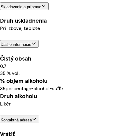
Skladovanie a príprava
Druh uskladnenia
Pri izbovej teplote
Ďalšie informácie
Čistý obsah
0.7l
35 % vol.
% objem alkoholu
35percentage-alcohol-suffix
Druh alkoholu
Likér
Kontaktná adresa
Vrátiť