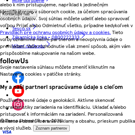
Moje obľúbené
alebo k nim pristupujeme, napríklad k jedinečným
identifikátorom v súboroch cookie, za účelom spracúvania
Kontaktujte nás
osobných údajov. Svoj súhlas môžete udeliť alebo spravovať
voľbou Prijať alebo Odmietnuť všetko, prípadne kedykoľvek v
Tesco.sk
Pravidlách pre ochranu osobných údajov a cookies.
Tieto
Zákaznícka linka - 0800222333
voľby oznámime našim partnerom a neovplyvnia údaje o
Výber obchodu
prehliadaní. Vaše rozhodnutie však zmení spôsob, akým vám
prispôsobíme nakupovanie na našom webe.
followUs
Svoje nastavenia súhlasu môžete zmeniť kliknutím na
Nastavenia cookies v pätičke stránky.
My a naši partneri spracúvame údaje s cieľom
Používať presné údaje o geolokácii. Aktívne skenovať
charakteristiky zariadenia na identifikáciu. Ukladať a/alebo
pristupovať k informáciám na zariadení. Personalizovaná
©
Tesco Stores SR, a.s. 2026
reklama a obsah, meranie reklamy a obsahu, prieskum publika
a vývoj služieb.
Zoznam partnerov