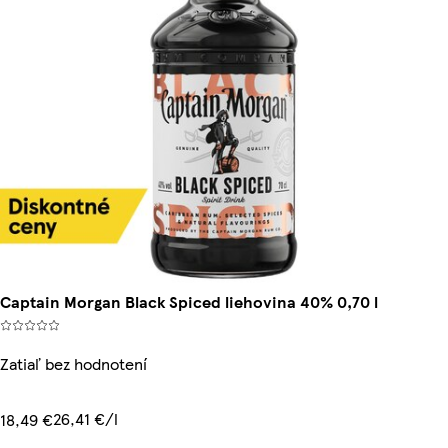
Captain Morgan Black Spiced liehovina 40% 0,70 l
Zatiaľ bez hodnotení
26,41 €/l
18,49 €