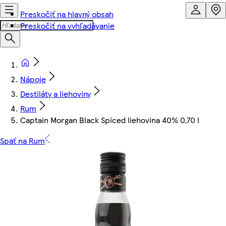
Preskočiť na hlavný obsah
Preskočiť na vyhľadávanie
Nápoje
Destiláty a liehoviny
Rum
Captain Morgan Black Spiced liehovina 40% 0,70 l
Späť na Rum