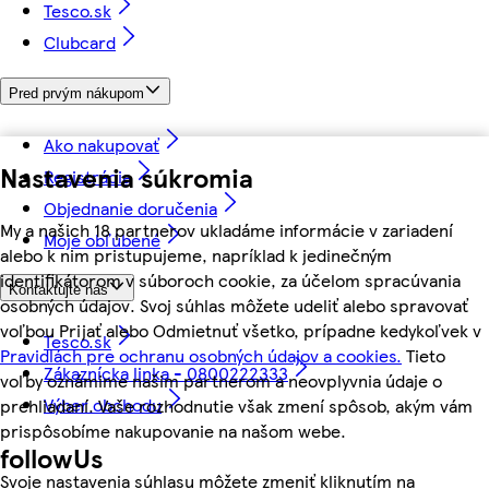
Tesco.sk
Clubcard
Pred prvým nákupom
Ako nakupovať
Nastavenia súkromia
Registrácia
Objednanie doručenia
My a našich 18 partnerov ukladáme informácie v zariadení
Moje obľúbené
alebo k nim pristupujeme, napríklad k jedinečným
identifikátorom v súboroch cookie, za účelom spracúvania
Kontaktujte nás
osobných údajov. Svoj súhlas môžete udeliť alebo spravovať
voľbou Prijať alebo Odmietnuť všetko, prípadne kedykoľvek v
Tesco.sk
Pravidlách pre ochranu osobných údajov a cookies.
Tieto
Zákaznícka linka - 0800222333
voľby oznámime našim partnerom a neovplyvnia údaje o
Výber obchodu
prehliadaní. Vaše rozhodnutie však zmení spôsob, akým vám
prispôsobíme nakupovanie na našom webe.
followUs
Svoje nastavenia súhlasu môžete zmeniť kliknutím na