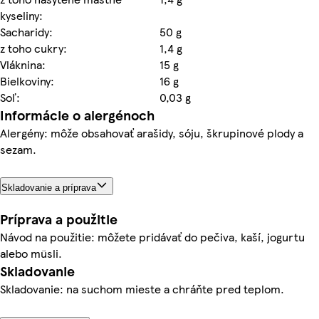
kyseliny:
Sacharidy:
50 g
z toho cukry:
1,4 g
Vláknina:
15 g
Bielkoviny:
16 g
Soľ:
0,03 g
Informácie o alergénoch
Alergény: môže obsahovať arašidy, sóju, škrupinové plody a
sezam.
Skladovanie a príprava
Príprava a použitie
Návod na použitie: môžete pridávať do pečiva, kaší, jogurtu
alebo müsli.
Skladovanie
Skladovanie: na suchom mieste a chráňte pred teplom.