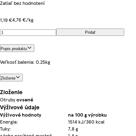
Zatiaľ bez hodnotení
4,76 €/kg
1,19 €
Pridať
Popis produktu
Veľkosť balenia: 0.25kg
Zloženie
Zloženie
Otruby
ovsené
Výživové údaje
Výživové hodnoty
na 100 g výrobku
Energia:
1514 kJ/360 kcal
Tuky:
7,8 g
z toho nasýtené mastné
1,4 g