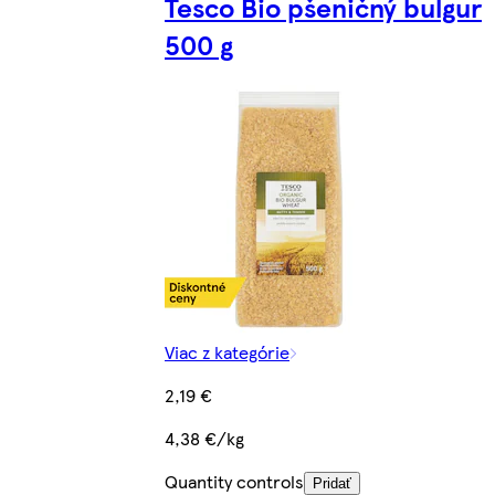
Tesco Bio pšeničný bulgur
500 g
Viac z kategórie
2,19 €
4,38 €/kg
Quantity controls
Pridať