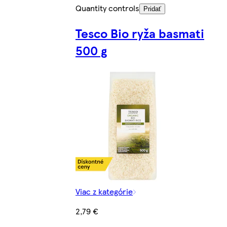
Quantity controls
Pridať
Tesco Bio ryža basmati
500 g
Viac z kategórie
2,79 €