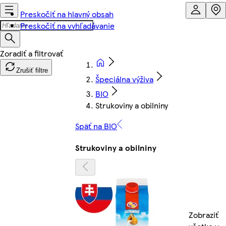
Preskočiť na hlavný obsah
Preskočiť na vyhľadávanie
Zrušiť filtre
Špeciálna výživa
BIO
Strukoviny a obilniny
Späť na BIO
Strukoviny a obilniny
Zobraziť