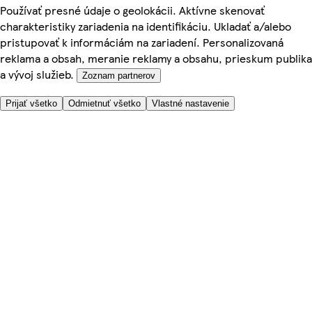
Používať presné údaje o geolokácii. Aktívne skenovať
charakteristiky zariadenia na identifikáciu. Ukladať a/alebo
pristupovať k informáciám na zariadení. Personalizovaná
reklama a obsah, meranie reklamy a obsahu, prieskum publika
a vývoj služieb.
Zoznam partnerov
Prijať všetko
Odmietnuť všetko
Vlastné nastavenie
Potrebujete pomoc?
Cena doručenia
Bezpečnosť pri nákupe
Všeobecné obchodné podmienky
Ochrana súkromia