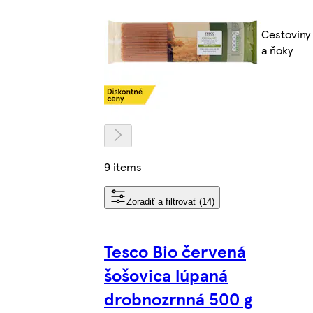
Cestoviny
a ňoky
9 items
Zoradiť a filtrovať (14)
Tesco Bio červená
šošovica lúpaná
drobnozrnná 500 g