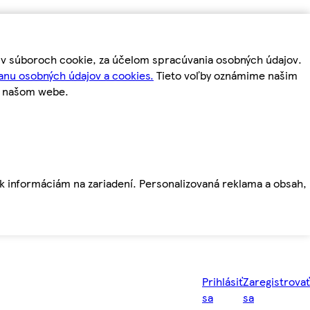
m v súboroch cookie, za účelom spracúvania osobných údajov.
anu osobných údajov a cookies.
Tieto voľby oznámime našim
a našom webe.
ť k informáciám na zariadení. Personalizovaná reklama a obsah,
Prihlásiť
Zaregistrovať
sa
sa