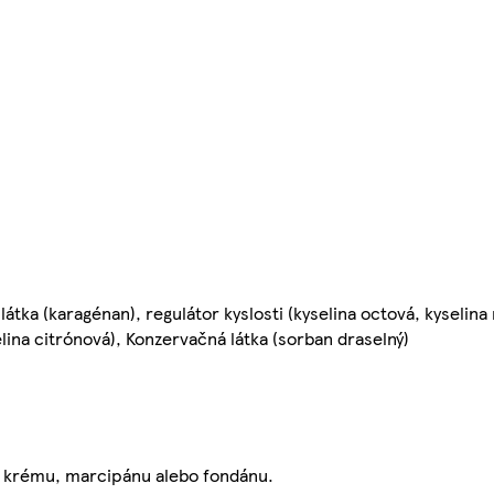
 látka (karagénan), regulátor kyslosti (kyselina octová, kyselin
selina citrónová), Konzervačná látka (sorban draselný)
 krému, marcipánu alebo fondánu.