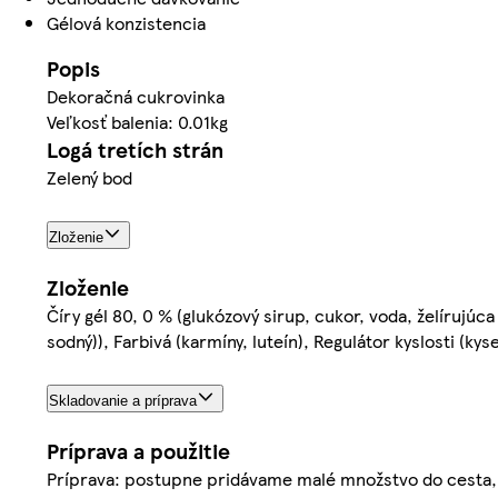
Gélová konzistencia
Popis
Dekoračná cukrovinka
Veľkosť balenia: 0.01kg
Logá tretích strán
Zelený bod
Zloženie
Zloženie
Číry gél 80, 0 % (glukózový sirup, cukor, voda, želírujúca
sodný)), Farbivá (karmíny, luteín), Regulátor kyslosti (ky
Skladovanie a príprava
Príprava a použitie
Príprava: postupne pridávame malé množstvo do cesta,