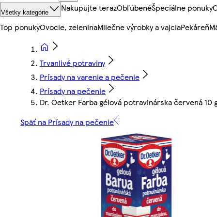
Nakupujte teraz
Obľúbené
Špeciálne ponuky
O
Všetky kategórie
Top ponuky
Ovocie, zelenina
Mliečne výrobky a vajcia
Pekáreň
Mä
Trvanlivé potraviny
Prísady na varenie a pečenie
Prísady na pečenie
Dr. Oetker Farba gélová potravinárska červená 10 
Späť na Prísady na pečenie