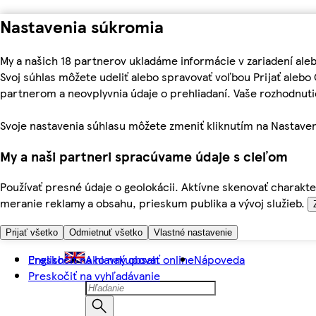
Nastavenia súkromia
My a našich 18 partnerov ukladáme informácie v zariadení ale
Svoj súhlas môžete udeliť alebo spravovať voľbou Prijať aleb
partnerom a neovplyvnia údaje o prehliadaní. Vaše rozhodnu
Svoje nastavenia súhlasu môžete zmeniť kliknutím na Nastaven
My a naši partneri spracúvame údaje s cieľom
Používať presné údaje o geolokácii. Aktívne skenovať charakter
meranie reklamy a obsahu, prieskum publika a vývoj služieb.
Prijať všetko
Odmietnuť všetko
Vlastné nastavenie
Preskočiť na hlavný obsah
English
Ako nakupovať online
Nápoveda
Preskočiť na vyhľadávanie