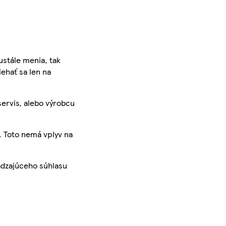
ustále menia, tak
iehať sa len na
servis, alebo výrobcu
. Toto nemá vplyv na
ádzajúceho súhlasu