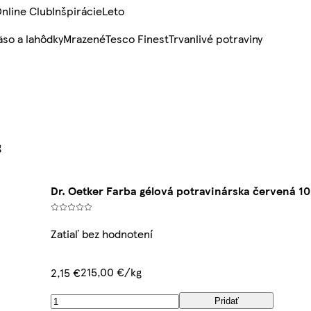
nline Club
Inšpirácie
Leto
so a lahôdky
Mrazené
Tesco Finest
Trvanlivé potraviny
g
Dr. Oetker Farba gélová potravinárska červená 10
Zatiaľ bez hodnotení
215,00 €/kg
2,15 €
Pridať