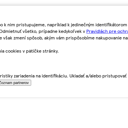
bo k nim pristupujeme, napríklad k jedinečným identifikátoro
o Odmietnuť všetko, prípadne kedykoľvek v
Pravidlách pre ochr
tie však zmení spôsob, akým vám prispôsobíme nakupovanie n
ia cookies v pätičke stránky.
istiky zariadenia na identifikáciu. Ukladať a/alebo pristupova
Zoznam partnerov