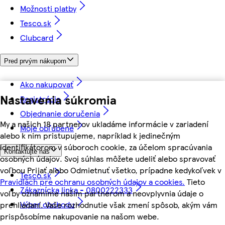
Možnosti platby
Tesco.sk
Clubcard
Pred prvým nákupom
Ako nakupovať
Nastavenia súkromia
Registrácia
Objednanie doručenia
My a našich 18 partnerov ukladáme informácie v zariadení
Moje obľúbené
alebo k nim pristupujeme, napríklad k jedinečným
identifikátorom v súboroch cookie, za účelom spracúvania
Kontaktujte nás
osobných údajov. Svoj súhlas môžete udeliť alebo spravovať
voľbou Prijať alebo Odmietnuť všetko, prípadne kedykoľvek v
Tesco.sk
Pravidlách pre ochranu osobných údajov a cookies.
Tieto
Zákaznícka linka - 0800222333
voľby oznámime našim partnerom a neovplyvnia údaje o
Výber obchodu
prehliadaní. Vaše rozhodnutie však zmení spôsob, akým vám
prispôsobíme nakupovanie na našom webe.