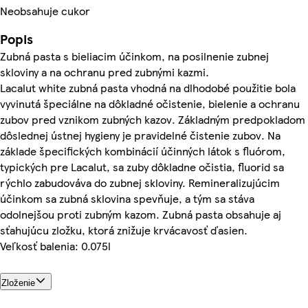
Neobsahuje cukor
Popis
Zubná pasta s bieliacim účinkom, na posilnenie zubnej
skloviny a na ochranu pred zubnými kazmi.
Lacalut white zubná pasta vhodná na dlhodobé použitie bola
vyvinutá špeciálne na dôkladné očistenie, bielenie a ochranu
zubov pred vznikom zubných kazov. Základným predpokladom
dôslednej ústnej hygieny je pravidelné čistenie zubov. Na
základe špecifických kombinácií účinných látok s fluórom,
typických pre Lacalut, sa zuby dôkladne očistia, fluorid sa
rýchlo zabudováva do zubnej skloviny. Remineralizujúcim
účinkom sa zubná sklovina spevňuje, a tým sa stáva
odolnejšou proti zubným kazom. Zubná pasta obsahuje aj
sťahujúcu zložku, ktorá znižuje krvácavosť ďasien.
Veľkosť balenia: 0.075l
Zloženie