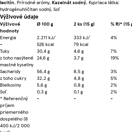
lecitín
, Prírodné arómy,
Kazeinát sodný
, Kypriaca látka:
hydrogénuhličitan sodný, Soľ
Výživové údaje
Výživové
Ø 100 g
2 ks (15 g)
% RI* (15 
hodnoty
Energia
2.211 kJ/
333 kJ/
4%
-
526 kcal
79 kcal
Tuky
30,4 g
4,6 g
7%
z toho nasýtené
24,6 g
3,7 g
19%
mastné kyseliny
Sacharidy
56,4 g
8,5 g
3%
z toho cukry
32,2 g
4,8 g
5%
Bielkoviny
5,6 g
0,8 g
2%
Soľ
0,3 g
0,1 g
2%
* Referenčný
-
-
-
príjem
priemerného
dospelého (8
400 kJ/2 000