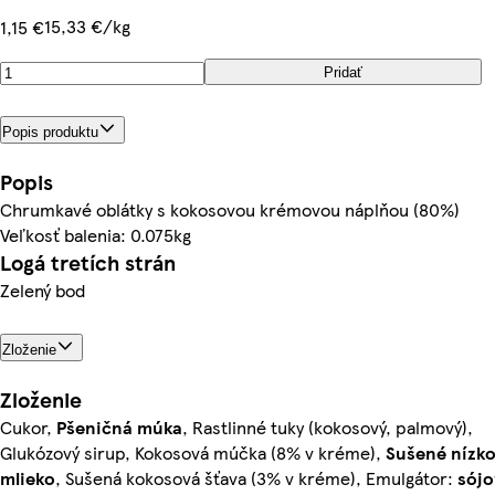
15,33 €/kg
1,15 €
Pridať
Popis produktu
Popis
Chrumkavé oblátky s kokosovou krémovou náplňou (80%)
Veľkosť balenia: 0.075kg
Logá tretích strán
Zelený bod
Zloženie
Zloženie
Cukor,
Pšeničná múka
, Rastlinné tuky (kokosový, palmový),
Glukózový sirup, Kokosová múčka (8% v kréme),
Sušené nízk
mlieko
, Sušená kokosová šťava (3% v kréme), Emulgátor:
sójo