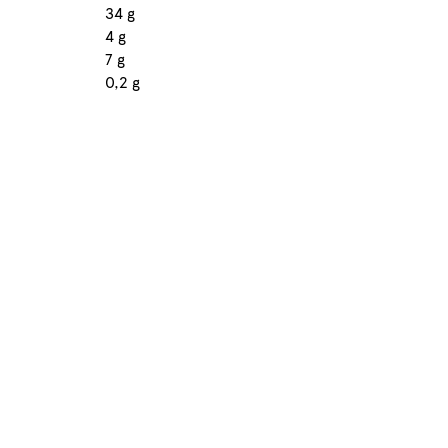
34 g
4 g
7 g
0,2 g