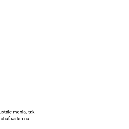
ustále menia, tak
iehať sa len na