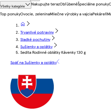
Nakupujte teraz
Obľúbené
Špeciálne ponuky
O
Všetky kategórie
Top ponuky
Ovocie, zelenina
Mliečne výrobky a vajcia
Pekáreň
Mä
Trvanlivé potraviny
Sladké pochutiny
Sušienky a oplátky
Sedita Rodinné oblátky Kávenky 130 g
Späť na Sušienky a oplátky