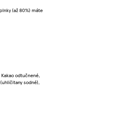
plnky (až 80%) máte
 Kakao odtučnené,
(uhličitany sodné),