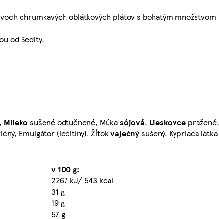
dvoch chrumkavých oblátkových plátov s bohatým množstvom 
ou od Sedity.
ý,
Mlieko
sušené odtučnené, Múka
sójová
,
Lieskovce
pražené,
ičný, Emulgátor (lecitíny), Žĺtok
vaječný
sušený, Kypriaca látka 
v 100 g:
2267 kJ/ 543 kcal
31 g
19 g
57 g