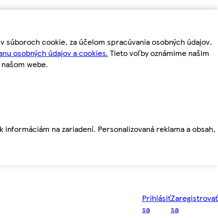
m v súboroch cookie, za účelom spracúvania osobných údajov.
anu osobných údajov a cookies.
Tieto voľby oznámime našim
a našom webe.
ť k informáciám na zariadení. Personalizovaná reklama a obsah,
Prihlásiť
Zaregistrovať
sa
sa