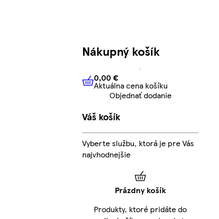
Nákupný košík
0,00 €
Aktuálna cena košíku
0,00 €
Aktuálna cena košíku
Objednať dodanie
Váš košík
Vyberte službu, ktorá je pre Vás
najvhodnejšie
Prázdny košík
Produkty, ktoré pridáte do