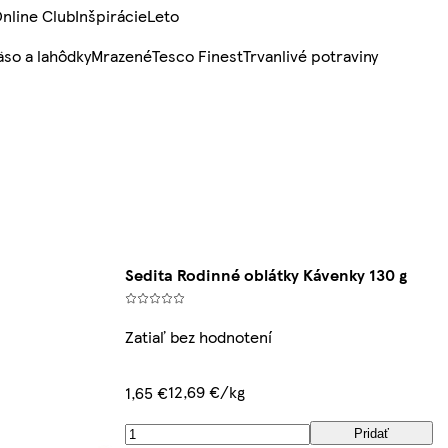
nline Club
Inšpirácie
Leto
so a lahôdky
Mrazené
Tesco Finest
Trvanlivé potraviny
Sedita Rodinné oblátky Kávenky 130 g
Zatiaľ bez hodnotení
12,69 €/kg
1,65 €
Pridať