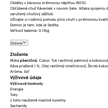
Oblátky s kávovou krémovou náplňou (80%).
Obľúbená chuť Káveniek v novom šate. Vďaka spojeniu 
zaručený chuťový zážitok.
Užívajte si rodinnú pohodu plnú chutí s prémiovou kvalit
Domov je tam, kde je Sedita.
Veľkosť balenia: 0.13kg
Zloženie
Zloženie
Múka
pšeničná
, Cukor, Tuk rastlinný palmový a kokosov
Káva pražená 1 %, Olej rastlinný slnečnicový, Škrob kukur
Aróma, Soľ
Výživové údaje
Výživové hodnoty
Energia
Tuky
z toho nasýtené mastné kyseliny
Sacharidy