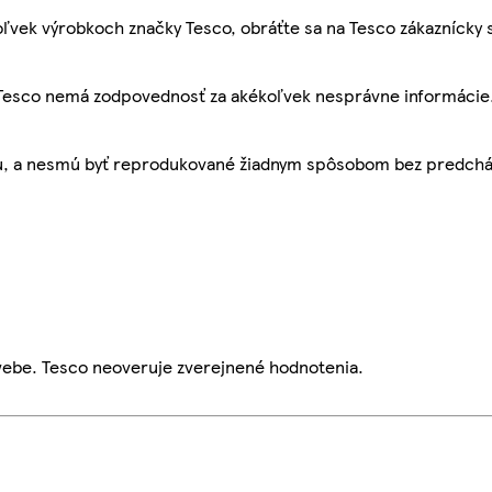
ľvek výrobkoch značky Tesco, obráťte sa na Tesco zákaznícky 
, Tesco nemá zodpovednosť za akékoľvek nesprávne informácie
bu, a nesmú byť reprodukované žiadnym spôsobom bez predch
webe. Tesco neoveruje zverejnené hodnotenia.