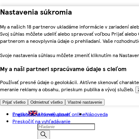
Nastavenia súkromia
My a našich 18 partnerov ukladáme informácie v zariadení ale
Svoj súhlas môžete udeliť alebo spravovať voľbou Prijať aleb
partnerom a neovplyvnia údaje o prehliadaní. Vaše rozhodnu
Svoje nastavenia súhlasu môžete zmeniť kliknutím na Nastaven
My a naši partneri spracúvame údaje s cieľom
Používať presné údaje o geolokácii. Aktívne skenovať charakter
meranie reklamy a obsahu, prieskum publika a vývoj služieb.
Prijať všetko
Odmietnuť všetko
Vlastné nastavenie
Preskočiť na hlavný obsah
English
Ako nakupovať online
Nápoveda
Preskočiť na vyhľadávanie