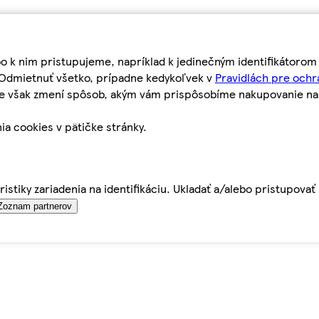
bo k nim pristupujeme, napríklad k jedinečným identifikátoro
o Odmietnuť všetko, prípadne kedykoľvek v
Pravidlách pre ochr
tie však zmení spôsob, akým vám prispôsobíme nakupovanie n
ia cookies v pätičke stránky.
istiky zariadenia na identifikáciu. Ukladať a/alebo pristupova
Zoznam partnerov