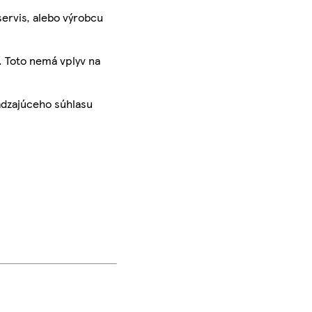
servis, alebo výrobcu
. Toto nemá vplyv na
ádzajúceho súhlasu