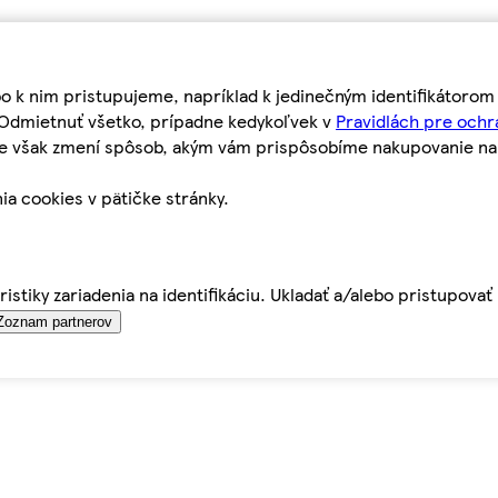
bo k nim pristupujeme, napríklad k jedinečným identifikátoro
o Odmietnuť všetko, prípadne kedykoľvek v
Pravidlách pre ochr
tie však zmení spôsob, akým vám prispôsobíme nakupovanie n
ia cookies v pätičke stránky.
istiky zariadenia na identifikáciu. Ukladať a/alebo pristupova
Zoznam partnerov