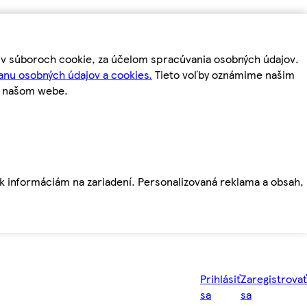
m v súboroch cookie, za účelom spracúvania osobných údajov.
anu osobných údajov a cookies.
Tieto voľby oznámime našim
a našom webe.
ť k informáciám na zariadení. Personalizovaná reklama a obsah,
Prihlásiť
Zaregistrovať
sa
sa