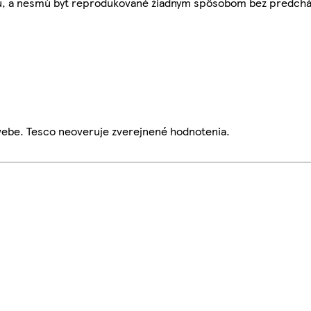
bu, a nesmú byť reprodukované žiadnym spôsobom bez predch
webe. Tesco neoveruje zverejnené hodnotenia.