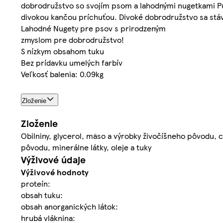
dobrodružstvo so svojím psom a lahodnými nugetkami P
divokou kančou príchuťou. Divoké dobrodružstvo sa stá
Lahodné Nugety pre psov s prirodzeným
zmyslom pre dobrodružstvo!
S nízkym obsahom tuku
Bez prídavku umelých farbív
Veľkosť balenia: 0.09kg
Zloženie
Zloženie
Obilniny, glycerol, mäso a výrobky živočíšneho pôvodu, c
pôvodu, minerálne látky, oleje a tuky
Výživové údaje
Výživové hodnoty
proteín:
obsah tuku:
obsah anorganických látok:
hrubá vláknina: