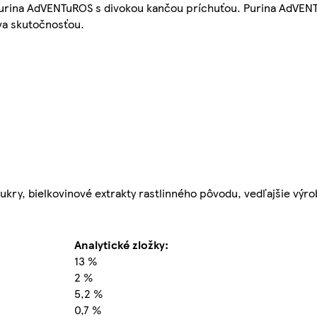
urina AdVENTuROS s divokou kančou príchuťou. Purina AdVEN
va skutočnosťou.
ukry, bielkovinové extrakty rastlinného pôvodu, vedľajšie výro
Analytické zložky:
13 %
2 %
5,2 %
0,7 %