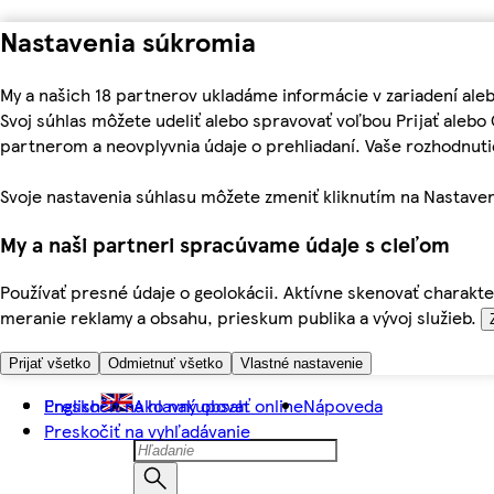
Nastavenia súkromia
My a našich 18 partnerov ukladáme informácie v zariadení ale
Svoj súhlas môžete udeliť alebo spravovať voľbou Prijať aleb
partnerom a neovplyvnia údaje o prehliadaní. Vaše rozhodnu
Svoje nastavenia súhlasu môžete zmeniť kliknutím na Nastaven
My a naši partneri spracúvame údaje s cieľom
Používať presné údaje o geolokácii. Aktívne skenovať charakter
meranie reklamy a obsahu, prieskum publika a vývoj služieb.
Prijať všetko
Odmietnuť všetko
Vlastné nastavenie
Preskočiť na hlavný obsah
English
Ako nakupovať online
Nápoveda
Preskočiť na vyhľadávanie