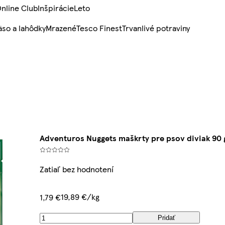
nline Club
Inšpirácie
Leto
so a lahôdky
Mrazené
Tesco Finest
Trvanlivé potraviny
Adventuros Nuggets maškrty pre psov diviak 90 
Zatiaľ bez hodnotení
19,89 €/kg
1,79 €
Pridať