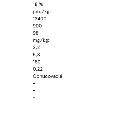
18 %
j.m./kg:
13400
900
98
mg/kg:
2,2
6,3
160
0,22
Ochucovadlá
-
-
-
-