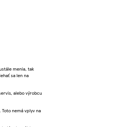
ustále menia, tak
iehať sa len na
servis, alebo výrobcu
. Toto nemá vplyv na