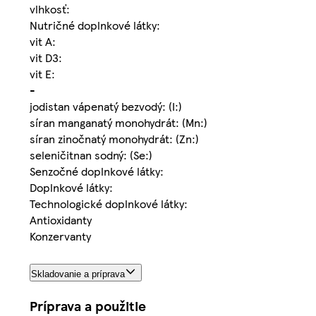
vlhkosť:
Nutričné doplnkové látky:
vit A:
vit D3:
vit E:
-
jodistan vápenatý bezvodý: (I:)
síran manganatý monohydrát: (Mn:)
síran zinočnatý monohydrát: (Zn:)
seleničitnan sodný: (Se:)
Senzočné doplnkové látky:
Doplnkové látky:
Technologické doplnkové látky:
Antioxidanty
Konzervanty
Skladovanie a príprava
Príprava a použitie