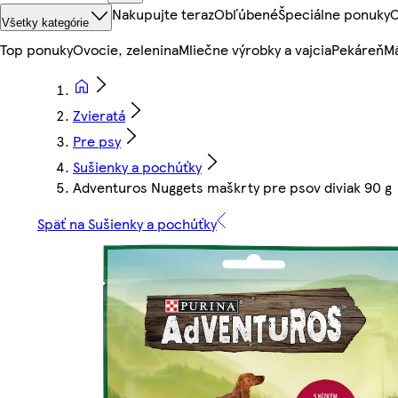
Nakupujte teraz
Obľúbené
Špeciálne ponuky
O
Všetky kategórie
Top ponuky
Ovocie, zelenina
Mliečne výrobky a vajcia
Pekáreň
Mä
Zvieratá
Pre psy
Sušienky a pochúťky
Adventuros Nuggets maškrty pre psov diviak 90 g
Späť na Sušienky a pochúťky