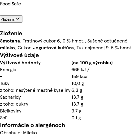
Food Safe
Zloženie
Zloženie
Smotana
, Trstinový cukor 6, 0 % hmot., Sušené odtučnené
mlieko
, Cukor,
Jogurtová
kultúra
, Tuk najmenej 9, 5 % hmot.
Výživové údaje
Výživové hodnoty
(na 100 g výrobku)
Energia
666 kJ /
-
159 kcal
Tuky
10,0 g
z toho: nasýtené mastné kyseliny
6,3 g
Sacharidy
13,7 g
z toho: cukry
13,7 g
Bielkoviny
3,7 g
Soľ
0,1 g
Informácie o alergénoch
Obsahuje: Mlieko