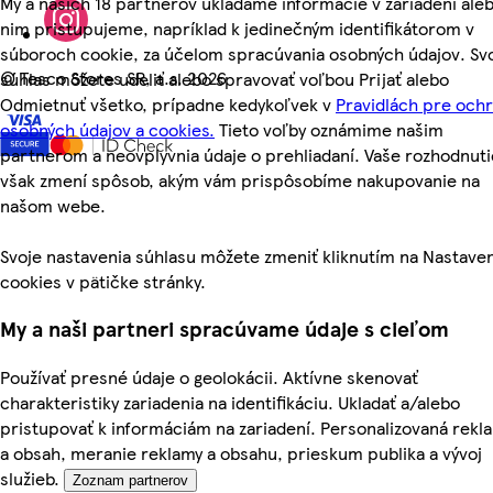
My a našich 18 partnerov ukladáme informácie v zariadení aleb
nim pristupujeme, napríklad k jedinečným identifikátorom v
súboroch cookie, za účelom spracúvania osobných údajov. Sv
©
Tesco Stores SR, a.s. 2026
súhlas môžete udeliť alebo spravovať voľbou Prijať alebo
Odmietnuť všetko, prípadne kedykoľvek v
Pravidlách pre och
osobných údajov a cookies.
Tieto voľby oznámime našim
partnerom a neovplyvnia údaje o prehliadaní. Vaše rozhodnuti
však zmení spôsob, akým vám prispôsobíme nakupovanie na
našom webe.
Svoje nastavenia súhlasu môžete zmeniť kliknutím na Nastave
cookies v pätičke stránky.
My a naši partneri spracúvame údaje s cieľom
Používať presné údaje o geolokácii. Aktívne skenovať
charakteristiky zariadenia na identifikáciu. Ukladať a/alebo
pristupovať k informáciám na zariadení. Personalizovaná rekl
a obsah, meranie reklamy a obsahu, prieskum publika a vývoj
služieb.
Zoznam partnerov