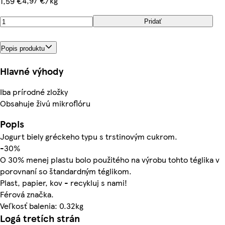
4,97 €/kg
1,59 €
Pridať
Popis produktu
Hlavné výhody
Iba prírodné zložky
Obsahuje živú mikroflóru
Popis
Jogurt biely gréckeho typu s trstinovým cukrom.
-30%
O 30% menej plastu bolo použitého na výrobu tohto téglika v
porovnaní so štandardným téglikom.
Plast, papier, kov - recykluj s nami!
Férová značka.
Veľkosť balenia: 0.32kg
Logá tretích strán