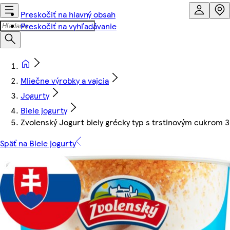
Preskočiť na hlavný obsah
Preskočiť na vyhľadávanie
Mliečne výrobky a vajcia
Jogurty
Biele jogurty
Zvolenský Jogurt biely grécky typ s trstinovým cukrom 
Späť na Biele jogurty