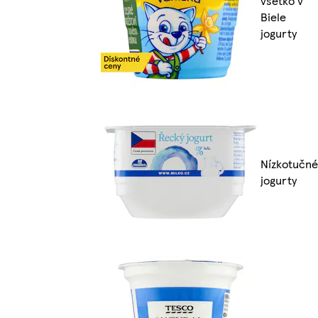
všetko v
Biele
jogurty
Nízkotučné
jogurty