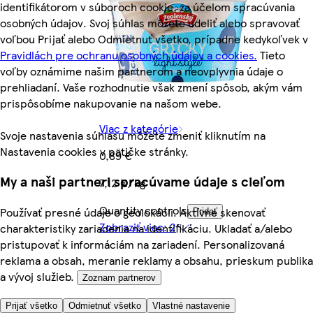
identifikátorom v súboroch cookie, za účelom spracúvania
osobných údajov. Svoj súhlas môžete udeliť alebo spravovať
voľbou Prijať alebo Odmietnuť všetko, prípadne kedykoľvek v
Pravidlách pre ochranu osobných údajov a cookies.
Tieto
voľby oznámime našim partnerom a neovplyvnia údaje o
prehliadaní. Vaše rozhodnutie však zmení spôsob, akým vám
prispôsobíme nakupovanie na našom webe.
Viac z kategórie
Svoje nastavenia súhlasu môžete zmeniť kliknutím na
Nastavenia cookies v pätičke stránky.
0,89 €
My a naši partneri spracúvame údaje s cieľom
7,12 €/kg
Quantity controls
Používať presné údaje o geolokácii. Aktívne skenovať
Pridať
Zobraziť viac: 2
charakteristiky zariadenia na identifikáciu. Ukladať a/alebo
pristupovať k informáciám na zariadení. Personalizovaná
reklama a obsah, meranie reklamy a obsahu, prieskum publika
a vývoj služieb.
Zoznam partnerov
Prijať všetko
Odmietnuť všetko
Vlastné nastavenie