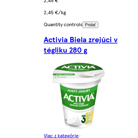
2,45 €
2,45 €/kg
Quantity controls
Pridať
Activia Biela zrejúci v
tégliku 280 g
Viac z kategórie