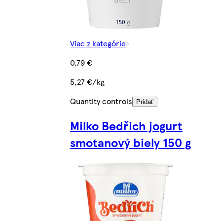
Viac z kategórie
0,79 €
5,27 €/kg
Quantity controls
Pridať
Milko Bedřich jogurt
smotanový biely 150 g