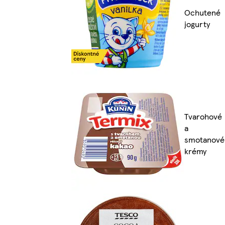
Ochutené
jogurty
Tvarohové
a
smotanové
krémy