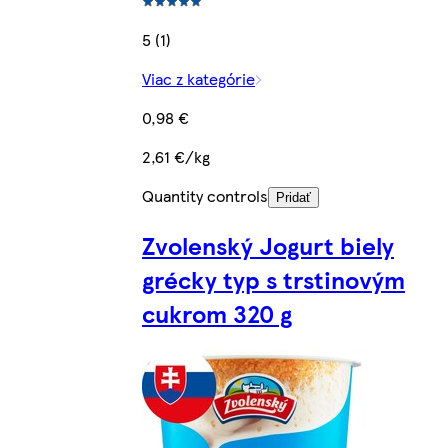
5 (1)
Viac z kategórie
0,98 €
2,61 €/kg
Quantity controls
Pridať
Zvolenský Jogurt biely
grécky typ s trstinovým
cukrom 320 g