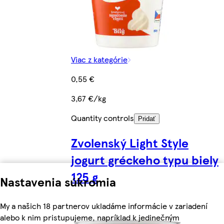
Viac z kategórie
0,55 €
3,67 €/kg
Quantity controls
Pridať
Zvolenský Light Style
jogurt gréckeho typu biely
125 g
Nastavenia súkromia
My a našich 18 partnerov ukladáme informácie v zariadení
alebo k nim pristupujeme, napríklad k jedinečným