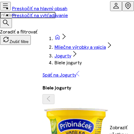
Preskočiť na hlavný obsah
Preskočiť na vyhľadávanie
Zrušiť filtre
Mliečne výrobky a vajcia
Jogurty
Biele jogurty
Späť na Jogurty
Biele jogurty
Zobraziť