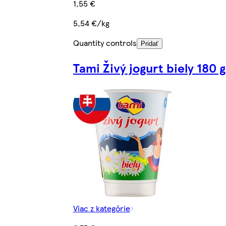
1,55 €
5,54 €/kg
Quantity controls
Pridať
Tami Živý jogurt biely 180 g
Viac z kategórie