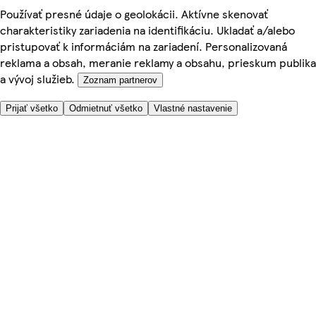
Používať presné údaje o geolokácii. Aktívne skenovať
charakteristiky zariadenia na identifikáciu. Ukladať a/alebo
pristupovať k informáciám na zariadení. Personalizovaná
reklama a obsah, meranie reklamy a obsahu, prieskum publika
a vývoj služieb.
Zoznam partnerov
Prijať všetko
Odmietnuť všetko
Vlastné nastavenie
Potrebujete pomoc?
Cena doručenia
Bezpečnosť pri nákupe
Všeobecné obchodné podmienky
Ochrana súkromia