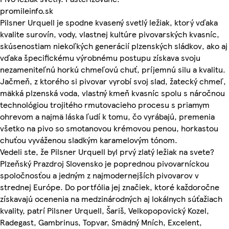
promileinfo.sk
Pilsner Urquell je spodne kvasený svetlý ležiak, ktorý vďaka
kvalite surovín, vody, vlastnej kultúre pivovarských kvasníc,
skúsenostiam niekoľkých generácií plzenských sládkov, ako aj
vďaka špecifickému výrobnému postupu získava svoju
nezameniteľnú horkú chmeľovú chuť, príjemnú silu a kvalitu.
Jačmeň, z ktorého si pivovar vyrobí svoj slad, žatecký chmeľ,
mäkká plzenská voda, vlastný kmeň kvasníc spolu s náročnou
technológiou trojitého rmutovacieho procesu s priamym
ohrevom a najmä láska ľudí k tomu, čo vyrábajú, premenia
všetko na pivo so smotanovou krémovou penou, horkastou
chuťou vyváženou sladkým karamelovým tónom.
Vedeli ste, že Pilsner Urquell byl prvý zlatý ležiak na svete?
Plzeňský Prazdroj Slovensko je poprednou pivovarníckou
spoločnosťou a jedným z najmodernejších pivovarov v
strednej Európe. Do portfólia jej značiek, ktoré každoročne
získavajú ocenenia na medzinárodných aj lokálnych súťažiach
kvality, patrí Pilsner Urquell, Šariš, Velkopopovický Kozel,
Radegast, Gambrinus, Topvar, Smädný Mních, Excelent,