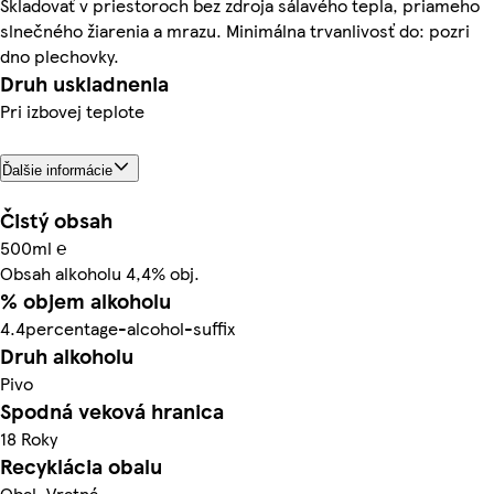
Skladovať v priestoroch bez zdroja sálavého tepla, priameho
slnečného žiarenia a mrazu. Minimálna trvanlivosť do: pozri
dno plechovky.
Druh uskladnenia
Pri izbovej teplote
Ďalšie informácie
Čistý obsah
500ml ℮
Obsah alkoholu 4,4% obj.
% objem alkoholu
4.4percentage-alcohol-suffix
Druh alkoholu
Pivo
Spodná veková hranica
18 Roky
Recyklácia obalu
Obal. Vratná