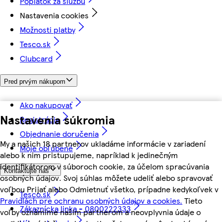
Poplatok za službu
Nastavenia cookies
Možnosti platby
Tesco.sk
Clubcard
Pred prvým nákupom
Ako nakupovať
Nastavenia súkromia
Registrácia
Objednanie doručenia
My a našich 18 partnerov ukladáme informácie v zariadení
Moje obľúbené
alebo k nim pristupujeme, napríklad k jedinečným
identifikátorom v súboroch cookie, za účelom spracúvania
Kontaktujte nás
osobných údajov. Svoj súhlas môžete udeliť alebo spravovať
voľbou Prijať alebo Odmietnuť všetko, prípadne kedykoľvek v
Tesco.sk
Pravidlách pre ochranu osobných údajov a cookies.
Tieto
Zákaznícka linka - 0800222333
voľby oznámime našim partnerom a neovplyvnia údaje o