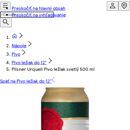
Preskočiť na hlavný obsah
Preskočiť na vyhľadávanie
Nápoje
Pivo
Pivo ležiak do 12°
Pilsner Urquell Pivo ležiak svetlý 500 ml
Späť na Pivo ležiak do 12°