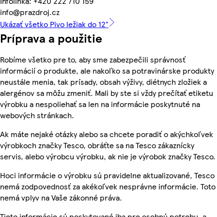
Infolinka: +420 222 710 159
info@prazdroj.cz
Ukázať všetko Pivo ležiak do 12°
Príprava a použitie
Robíme všetko pre to, aby sme zabezpečili správnosť
informácií o produkte, ale nakoľko sa potravinárske produkty
neustále menia, tak prísady, obsah výživy, diétnych zložiek a
alergénov sa môžu zmeniť. Mali by ste si vždy prečítať etiketu
výrobku a nespoliehať sa len na informácie poskytnuté na
webových stránkach.
Ak máte nejaké otázky alebo sa chcete poradiť o akýchkoľvek
výrobkoch značky Tesco, obráťte sa na Tesco zákaznícky
servis, alebo výrobcu výrobku, ak nie je výrobok značky Tesco.
Hoci informácie o výrobku sú pravidelne aktualizované, Tesco
nemá zodpovednosť za akékoľvek nesprávne informácie. Toto
nemá vplyv na Vaše zákonné práva.
Tieto informácie sú poskytované iba pre osobnú potrebu, a