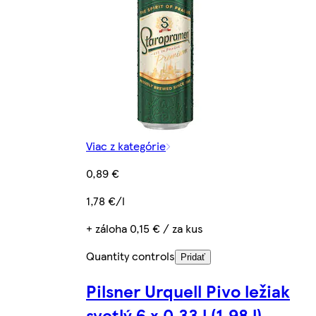
Viac z kategórie
0,89 €
1,78 €/l
+ záloha 0,15 € / za kus
Quantity controls
Pridať
Pilsner Urquell Pivo ležiak
svetlý 6 x 0,33 l (1,98 l)