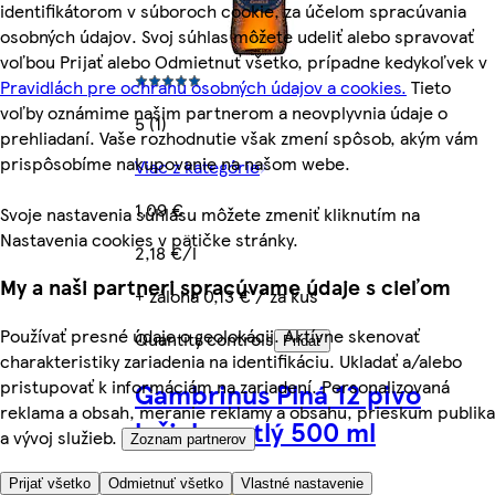
identifikátorom v súboroch cookie, za účelom spracúvania
osobných údajov. Svoj súhlas môžete udeliť alebo spravovať
voľbou Prijať alebo Odmietnuť všetko, prípadne kedykoľvek v
Pravidlách pre ochranu osobných údajov a cookies.
Tieto
voľby oznámime našim partnerom a neovplyvnia údaje o
5 (1)
prehliadaní. Vaše rozhodnutie však zmení spôsob, akým vám
prispôsobíme nakupovanie na našom webe.
Viac z kategórie
1,09 €
Svoje nastavenia súhlasu môžete zmeniť kliknutím na
Nastavenia cookies v pätičke stránky.
2,18 €/l
My a naši partneri spracúvame údaje s cieľom
+ záloha 0,13 € / za kus
Používať presné údaje o geolokácii. Aktívne skenovať
Quantity controls
Pridať
charakteristiky zariadenia na identifikáciu. Ukladať a/alebo
pristupovať k informáciám na zariadení. Personalizovaná
Gambrinus Plná 12 pivo
reklama a obsah, meranie reklamy a obsahu, prieskum publika
ležiak svetlý 500 ml
a vývoj služieb.
Zoznam partnerov
Prijať všetko
Odmietnuť všetko
Vlastné nastavenie