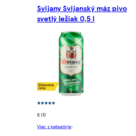
Svijany Svijanský máz pivo
svetlý ležiak 0,5 l
5 (1)
Viac z kategórie