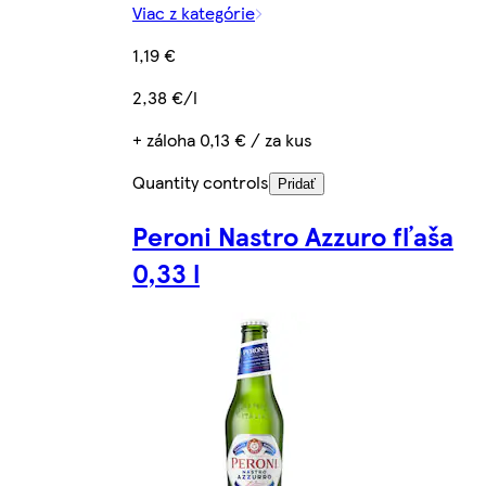
Viac z kategórie
1,19 €
2,38 €/l
+ záloha 0,13 € / za kus
Quantity controls
Pridať
Peroni Nastro Azzuro fľaša
0,33 l