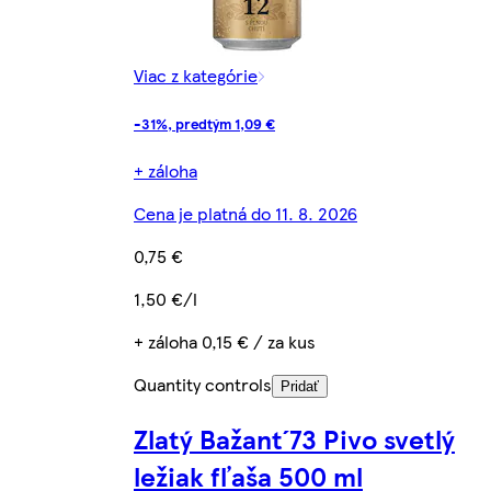
Viac z kategórie
-31%, predtým 1,09 €
+ záloha
Cena je platná do 11. 8. 2026
0,75 €
1,50 €/l
+ záloha 0,15 € / za kus
Quantity controls
Pridať
Zlatý Bažant´73 Pivo svetlý
ležiak fľaša 500 ml