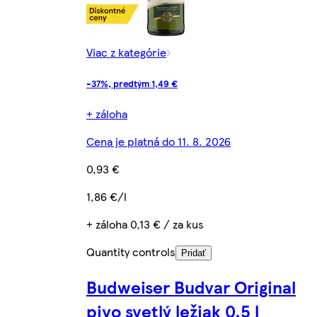
Viac z kategórie
-37%, predtým 1,49 €
+ záloha
Cena je platná do 11. 8. 2026
0,93 €
1,86 €/l
+ záloha 0,13 € / za kus
Quantity controls
Pridať
Budweiser Budvar Original
pivo svetlý ležiak 0,5 l