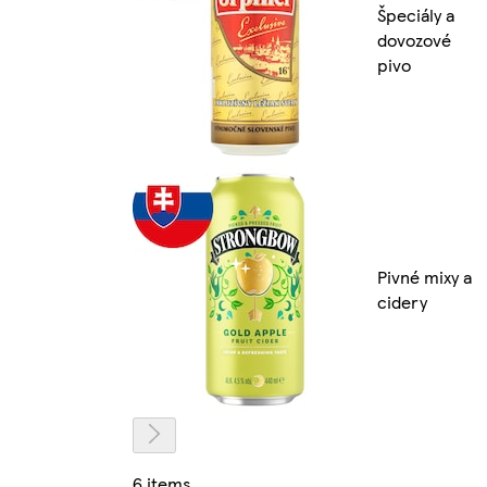
Špeciály a
dovozové
pivo
Pivné mixy a
cidery
6 items