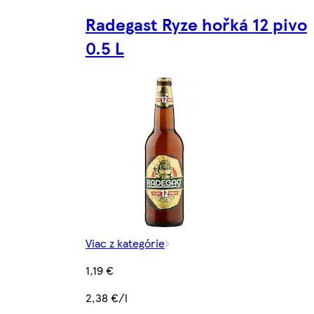
Radegast Ryze hořká 12 pivo
0.5 L
Viac z kategórie
1,19 €
2,38 €/l