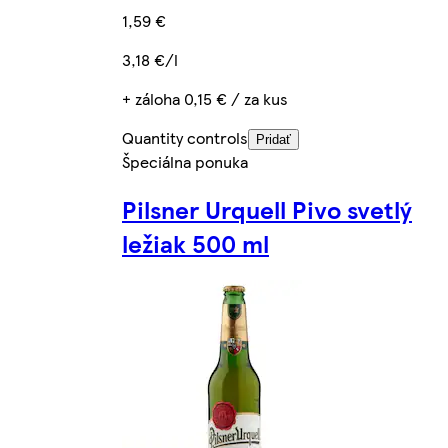
1,59 €
3,18 €/l
+ záloha 0,15 € / za kus
Quantity controls
Pridať
Špeciálna ponuka
Pilsner Urquell Pivo svetlý
ležiak 500 ml