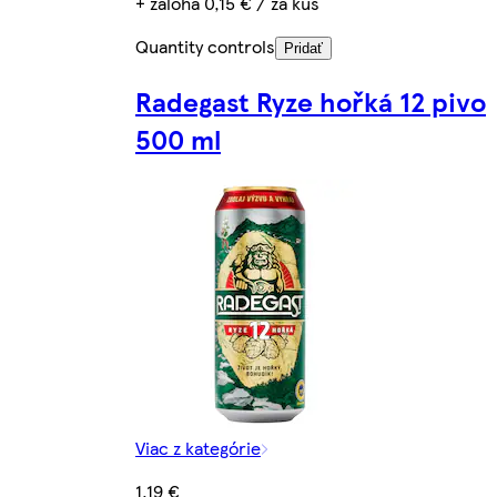
+ záloha 0,15 € / za kus
Quantity controls
Pridať
Radegast Ryze hořká 12 pivo
500 ml
Viac z kategórie
1,19 €