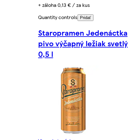
+ záloha 0,13 € / za kus
Quantity controls
Pridať
Staropramen Jedenáctka
pivo výčapný ležiak svetlý
0,5 l