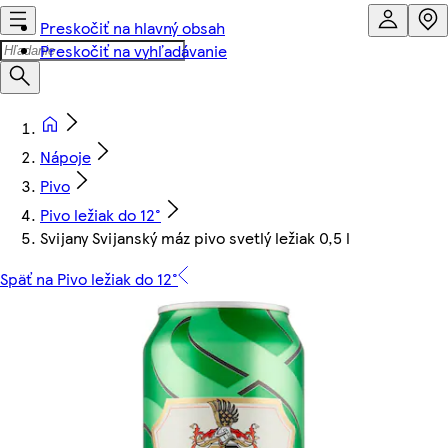
Preskočiť na hlavný obsah
Preskočiť na vyhľadávanie
Nápoje
Pivo
Pivo ležiak do 12°
Svijany Svijanský máz pivo svetlý ležiak 0,5 l
Späť na Pivo ležiak do 12°