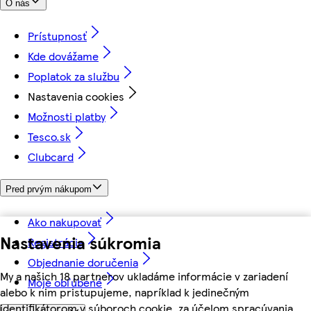
O nás
Prístupnosť
Kde dovážame
Poplatok za službu
Nastavenia cookies
Možnosti platby
Tesco.sk
Clubcard
Pred prvým nákupom
Ako nakupovať
Nastavenia súkromia
Registrácia
Objednanie doručenia
My a našich 18 partnerov ukladáme informácie v zariadení
Moje obľúbené
alebo k nim pristupujeme, napríklad k jedinečným
identifikátorom v súboroch cookie, za účelom spracúvania