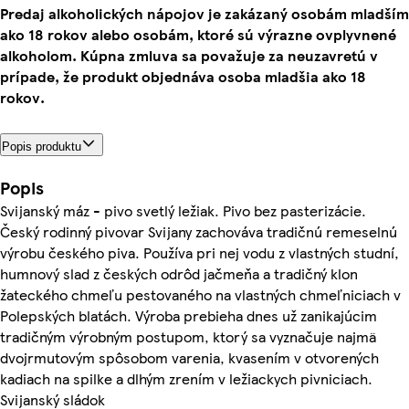
Predaj alkoholických nápojov je zakázaný osobám mladším
ako 18 rokov alebo osobám, ktoré sú výrazne ovplyvnené
alkoholom. Kúpna zmluva sa považuje za neuzavretú v
prípade, že produkt objednáva osoba mladšia ako 18
rokov.
Popis produktu
Popis
Svijanský máz - pivo svetlý ležiak. Pivo bez pasterizácie.
Český rodinný pivovar Svijany zachováva tradičnú remeselnú
výrobu českého piva. Používa pri nej vodu z vlastných studní,
humnový slad z českých odrôd jačmeňa a tradičný klon
žateckého chmeľu pestovaného na vlastných chmeľniciach v
Polepských blatách. Výroba prebieha dnes už zanikajúcim
tradičným výrobným postupom, ktorý sa vyznačuje najmä
dvojrmutovým spôsobom varenia, kvasením v otvorených
kadiach na spilke a dlhým zrením v ležiackych pivniciach.
Svijanský sládok