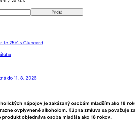
3 € / za kus
Pridať
rite 25% s Clubcard
záloha
tná do 11. 8. 2026
oholických nápojov je zakázaný osobám mladším ako 18 ro
ýrazne ovplyvnené alkoholom. Kúpna zmluva sa považuje za
e produkt objednáva osoba mladšia ako 18 rokov.