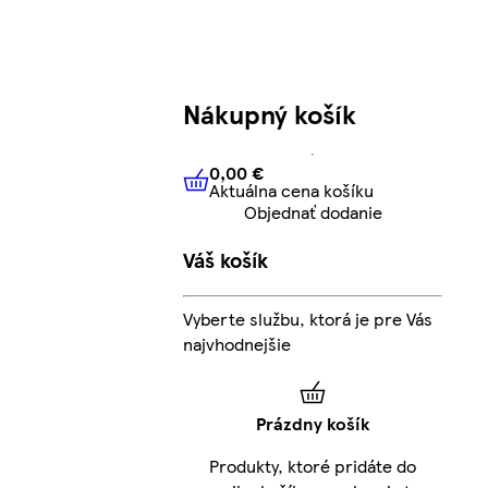
Nákupný košík
0,00 €
Aktuálna cena košíku
0,00 €
Aktuálna cena košíku
Objednať dodanie
Váš košík
Vyberte službu, ktorá je pre Vás
najvhodnejšie
Prázdny košík
Produkty, ktoré pridáte do