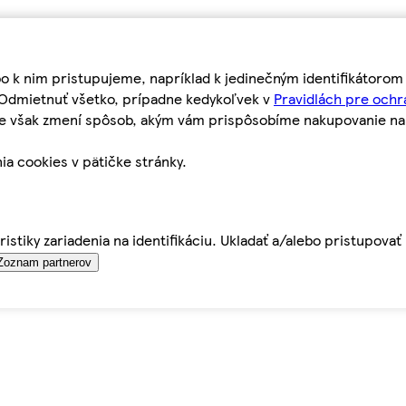
bo k nim pristupujeme, napríklad k jedinečným identifikátoro
o Odmietnuť všetko, prípadne kedykoľvek v
Pravidlách pre ochr
tie však zmení spôsob, akým vám prispôsobíme nakupovanie n
ia cookies v pätičke stránky.
istiky zariadenia na identifikáciu. Ukladať a/alebo pristupova
Zoznam partnerov