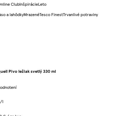
nline Club
Inšpirácie
Leto
so a lahôdky
Mrazené
Tesco Finest
Trvanlivé potraviny
uell Pivo ležiak svetlý 330 ml
hodnotení
/l