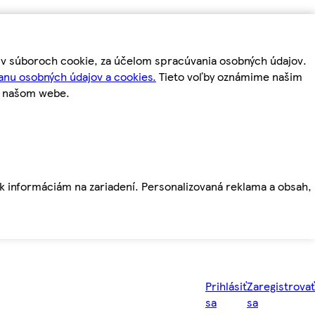
m v súboroch cookie, za účelom spracúvania osobných údajov.
anu osobných údajov a cookies.
Tieto voľby oznámime našim
a našom webe.
ť k informáciám na zariadení. Personalizovaná reklama a obsah,
Prihlásiť
Zaregistrovať
sa
sa