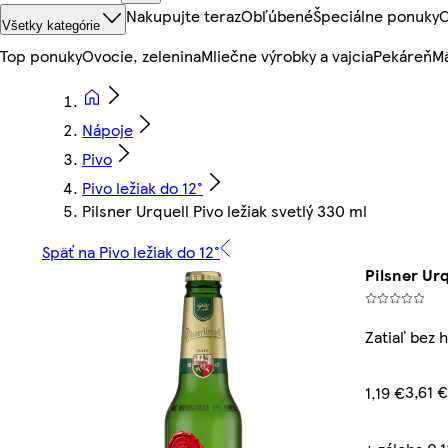
Nakupujte teraz
Obľúbené
Špeciálne ponuky
O
Všetky kategórie
Top ponuky
Ovocie, zelenina
Mliečne výrobky a vajcia
Pekáreň
Mä
Nápoje
Pivo
Pivo ležiak do 12°
Pilsner Urquell Pivo ležiak svetlý 330 ml
Späť na Pivo ležiak do 12°
Pilsner Urq
Zatiaľ bez 
3,61 €
1,19 €