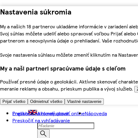
Nastavenia súkromia
My a našich 18 partnerov ukladáme informácie v zariadení ale
Svoj súhlas môžete udeliť alebo spravovať voľbou Prijať aleb
partnerom a neovplyvnia údaje o prehliadaní. Vaše rozhodnu
Svoje nastavenia súhlasu môžete zmeniť kliknutím na Nastaven
My a naši partneri spracúvame údaje s cieľom
Používať presné údaje o geolokácii. Aktívne skenovať charakter
meranie reklamy a obsahu, prieskum publika a vývoj služieb.
Prijať všetko
Odmietnuť všetko
Vlastné nastavenie
Preskočiť na hlavný obsah
English
Ako nakupovať online
Nápoveda
Preskočiť na vyhľadávanie