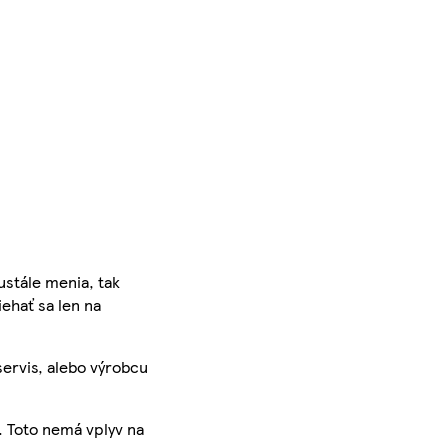
ustále menia, tak
iehať sa len na
servis, alebo výrobcu
. Toto nemá vplyv na