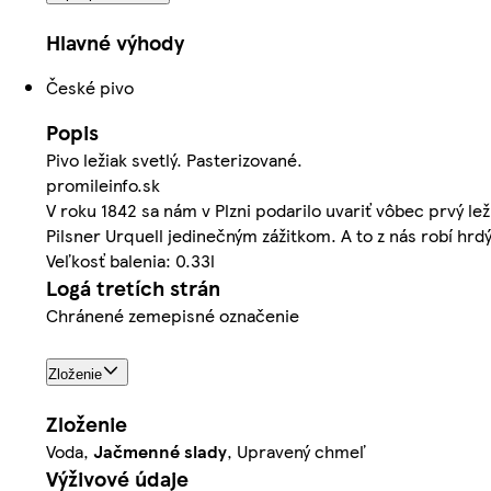
Hlavné výhody
České pivo
Popis
Pivo ležiak svetlý. Pasterizované.
promileinfo.sk
V roku 1842 sa nám v Plzni podarilo uvariť vôbec prvý le
Pilsner Urquell jedinečným zážitkom. A to z nás robí hrdý
Veľkosť balenia: 0.33l
Logá tretích strán
Chránené zemepisné označenie
Zloženie
Zloženie
Voda,
Jačmenné slady
, Upravený chmeľ
Výživové údaje