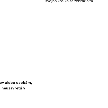
svojho košíka sa zobrazia tu
kov alebo osobám,
 neuzavretú v