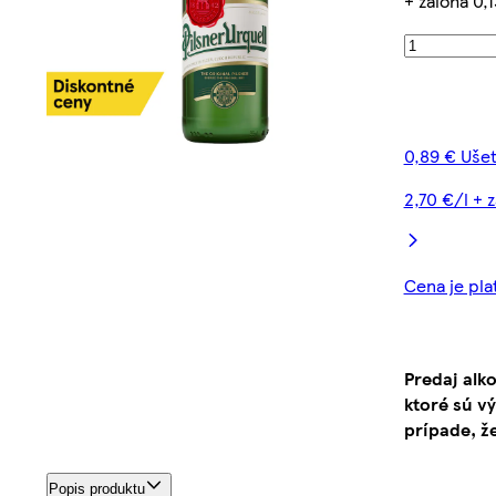
+ záloha 0,1
0,89 € Ušet
2,70 €/l + 
Cena je pla
Predaj alk
ktoré sú v
prípade, ž
Popis produktu