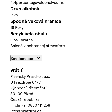
4.4percentage-alcohol-suffix
Druh alkoholu
Pivo
Spodná veková hranica
18 Roky
Recyklácia obalu
Obal. Vratná
Balené v ochrannej atmosfére.
Kontaktná adresa
Vrátiť
Plzeňský Prazdroj, a.s.
U Prazdroje 64/7
Východní Předměstí
301 00 Plzeň
Česká republika
Infolinka: 0850 111 258
info@prazdroj.cz