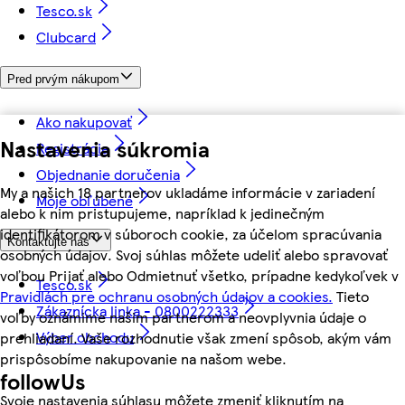
Tesco.sk
Clubcard
Pred prvým nákupom
Ako nakupovať
Nastavenia súkromia
Registrácia
Objednanie doručenia
My a našich 18 partnerov ukladáme informácie v zariadení
Moje obľúbené
alebo k nim pristupujeme, napríklad k jedinečným
identifikátorom v súboroch cookie, za účelom spracúvania
Kontaktujte nás
osobných údajov. Svoj súhlas môžete udeliť alebo spravovať
voľbou Prijať alebo Odmietnuť všetko, prípadne kedykoľvek v
Tesco.sk
Pravidlách pre ochranu osobných údajov a cookies.
Tieto
Zákaznícka linka - 0800222333
voľby oznámime našim partnerom a neovplyvnia údaje o
Výber obchodu
prehliadaní. Vaše rozhodnutie však zmení spôsob, akým vám
prispôsobíme nakupovanie na našom webe.
followUs
Svoje nastavenia súhlasu môžete zmeniť kliknutím na