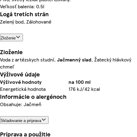
Veľkosť balenia: 0.5l
Logá tretích strán
Zelený bod, Zálohované
Zloženie
Zloženie
Voda z artézskych studní,
Jačmenný slad
, Žatecký hlávkový
chmeľ
Výživové údaje
Výživové hodnoty
na 100 ml
Energetická hodnota
176 kJ/42 kcal
Informácie o alergénoch
Obsahuje: Jačmeň
Skladovanie a príprava
Príprava a použitie