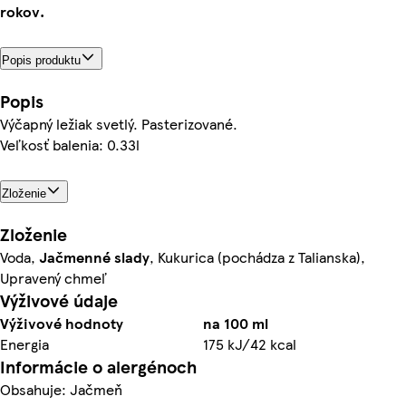
rokov.
Popis produktu
Popis
Výčapný ležiak svetlý. Pasterizované.
Veľkosť balenia: 0.33l
Zloženie
Zloženie
Voda,
Jačmenné slady
, Kukurica (pochádza z Talianska),
Upravený chmeľ
Výživové údaje
Výživové hodnoty
na 100 ml
Energia
175 kJ/42 kcal
Informácie o alergénoch
Obsahuje: Jačmeň