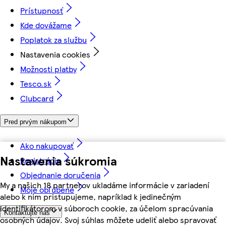
Prístupnosť
Kde dovážame
Poplatok za službu
Nastavenia cookies
Možnosti platby
Tesco.sk
Clubcard
Pred prvým nákupom
Ako nakupovať
Nastavenia súkromia
Registrácia
Objednanie doručenia
My a našich 18 partnerov ukladáme informácie v zariadení
Moje obľúbené
alebo k nim pristupujeme, napríklad k jedinečným
identifikátorom v súboroch cookie, za účelom spracúvania
Kontaktujte nás
osobných údajov. Svoj súhlas môžete udeliť alebo spravovať