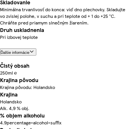
Skladovanie
Minimálna trvanlivosť do konca: viď dno plechovky. Skladujte
vo zvislej polohe, v suchu a pri teplote od + 1 do +25 °C.
Chráňte pred priamym slnečným žiarením.
Druh uskladnenia
Pri izbovej teplote
Ďalšie informácie
Čistý obsah
250ml ℮
Krajina pôvodu
Krajina pôvodu: Holandsko
Krajina
Holandsko
Alk. 4,9 % obj.
% objem alkoholu
4.9percentage-alcohol-suffix