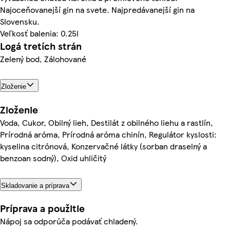
Najoceňovanejší gin na svete. Najpredávanejší gin na
Slovensku.
Veľkosť balenia: 0.25l
Logá tretích strán
Zelený bod, Zálohované
Zloženie
Zloženie
Voda, Cukor, Obilný lieh, Destilát z obilného liehu a rastlín,
Prírodná aróma, Prírodná aróma chinín, Regulátor kyslosti:
kyselina citrónová, Konzervačné látky (sorban draselný a
benzoan sodný), Oxid uhličitý
Skladovanie a príprava
Príprava a použitie
Nápoj sa odporúča podávať chladený.