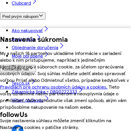
Clubcard
Pred prvým nákupom
Ako nakupovať
Nastavenia súkromia
Registrácia
Objednanie doručenia
My a našich 18 partnerov ukladáme informácie v zariadení
Moje obľúbené
alebo k nim pristupujeme, napríklad k jedinečným
identifikátorom v súboroch cookie, za účelom spracúvania
Kontaktujte nás
osobných údajov. Svoj súhlas môžete udeliť alebo spravovať
voľbou Prijať alebo Odmietnuť všetko, prípadne kedykoľvek v
Tesco.sk
Pravidlách pre ochranu osobných údajov a cookies.
Tieto
Zákaznícka linka - 0800222333
voľby oznámime našim partnerom a neovplyvnia údaje o
Výber obchodu
prehliadaní. Vaše rozhodnutie však zmení spôsob, akým vám
prispôsobíme nakupovanie na našom webe.
followUs
Svoje nastavenia súhlasu môžete zmeniť kliknutím na
Nastavenia cookies v pätičke stránky.