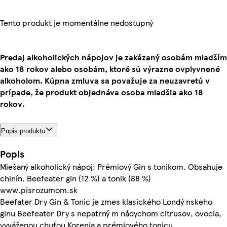
Tento produkt je momentálne nedostupný
Predaj alkoholických nápojov je zakázaný osobám mladším
ako 18 rokov alebo osobám, ktoré sú výrazne ovplyvnené
alkoholom. Kúpna zmluva sa považuje za neuzavretú v
prípade, že produkt objednáva osoba mladšia ako 18
rokov.
Popis produktu
Popis
Miešaný alkoholický nápoj: Prémiový Gin s tonikom. Obsahuje
chinín. Beefeater gin (12 %) a tonik (88 %)
www.pisrozumom.sk
Beefater Dry Gin & Tonic je zmes klasického Londý nskeho
ginu Beefeater Dry s nepatrný m nádychom citrusov, ovocia,
vyváženou chuťou Korenia a prémiového tonicu.