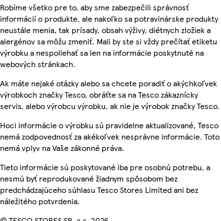
Robíme všetko pre to, aby sme zabezpečili správnosť
informácií o produkte, ale nakoľko sa potravinárske produkty
neustále menia, tak prísady, obsah výživy, diétnych zložiek a
alergénov sa môžu zmeniť. Mali by ste si vždy prečítať etiketu
výrobku a nespoliehať sa len na informácie poskytnuté na
webových stránkach.
Ak máte nejaké otázky alebo sa chcete poradiť o akýchkoľvek
výrobkoch značky Tesco, obráťte sa na Tesco zákaznícky
servis, alebo výrobcu výrobku, ak nie je výrobok značky Tesco.
Hoci informácie o výrobku sú pravidelne aktualizované, Tesco
nemá zodpovednosť za akékoľvek nesprávne informácie. Toto
nemá vplyv na Vaše zákonné práva.
Tieto informácie sú poskytované iba pre osobnú potrebu, a
nesmú byť reprodukované žiadnym spôsobom bez
predchádzajúceho súhlasu Tesco Stores Limited ani bez
náležitého potvrdenia.
© TESCO STORES SR, a.s. 2026