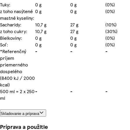
Tuky:
0 g
0 g
(0%)
z toho nasýtené
0 g
0 g
(0%)
mastné kyseliny:
Sacharidy:
10,7 g
27 g
(10%)
z toho cukry:
10,7 g
27 g
(30%)
Bielkoviny:
0 g
0 g
(0%)
Soľ:
0 g
0 g
(0%)
*Referenčný
-
-
-
príjem
priemerného
dospelého
(8400 kJ / 2000
kcal)
500 ml = 2 x 250
-
-
-
ml
Skladovanie a príprava
Príprava a použitie