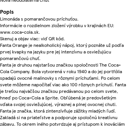
Popis
Limonáda s pomarančovou príchuťou.
Informácie o rozdielnom zložení výrobku v krajinách EU:
www.coca-cola.sk.
Skenuj a objav viac: viď QR kód.
Fanta Orange je nealkoholický nápoj, ktorý poznáte už podľa
prvej kvapky na jazyku pre jej intenzívnu a osviežujúcu
pomarančovú chuť.
Fanta je druhou najstaršou značkou spoločnosti The Coca-
Cola Company. Bola vytvorená v roku 1940 a do jej portfólia
spadajú ovocné malinovky s rôznymi príchuťami. Po celom
svete môžeme napočítať viac ako 100 rôznych príchutí. Fanta
je treťou najväčšou značkou predávanou po celom svete,
hneď po Coca-Cola a Sprite. Obľúbená je predovšetkým
vďaka svojej osviežujúcej, výraznej a plnej ovocnej chuti.
Fanta je značka, ktorá zintenzívňuje zážitky mladých ľudí.
Zakladá si na priateľstve a podporuje spoločnú kreatívnu
zábavu. To okrem iného potvrdzuje aj prístupom k inováciám