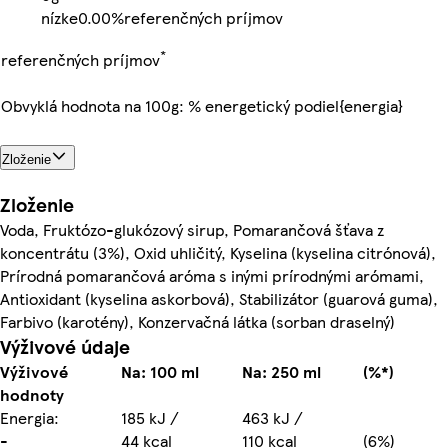
nízke
0.00%
referenčných príjmov
*
referenčných príjmov
Obvyklá hodnota na 100g: % energetický podiel{energia}
Zloženie
Zloženie
Voda, Fruktózo-glukózový sirup, Pomarančová šťava z
koncentrátu (3%), Oxid uhličitý, Kyselina (kyselina citrónová),
Prírodná pomarančová aróma s inými prírodnými arómami,
Antioxidant (kyselina askorbová), Stabilizátor (guarová guma),
Farbivo (karotény), Konzervačná látka (sorban draselný)
Výživové údaje
Výživové
Na: 100 ml
Na: 250 ml
(%*)
hodnoty
Energia:
185 kJ /
463 kJ /
-
44 kcal
110 kcal
(6%)