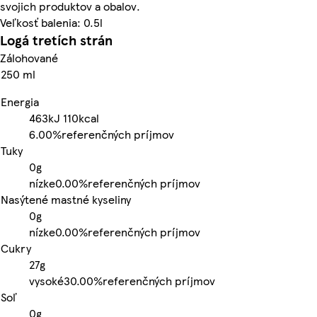
svojich produktov a obalov.
Veľkosť balenia: 0.5l
Logá tretích strán
Zálohované
250 ml
Energia
463kJ
110kcal
6.00%
referenčných príjmov
Tuky
0g
nízke
0.00%
referenčných príjmov
Nasýtené mastné kyseliny
0g
nízke
0.00%
referenčných príjmov
Cukry
27g
vysoké
30.00%
referenčných príjmov
Soľ
0g