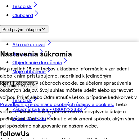
Tesco.sk
Clubcard
Pred prvým nákupom
Ako nakupovať
Nastavenia súkromia
Registrácia
Objednanie doručenia
My a našich 18 partnerov ukladáme informácie v zariadení
Moje obľúbené
alebo k nim pristupujeme, napríklad k jedinečným
identifikátorom v súboroch cookie, za účelom spracúvania
Kontaktujte nás
osobných údajov. Svoj súhlas môžete udeliť alebo spravovať
voľbou Prijať alebo Odmietnuť všetko, prípadne kedykoľvek v
Tesco.sk
Pravidlách pre ochranu osobných údajov a cookies.
Tieto
Zákaznícka linka - 0800222333
voľby oznámime našim partnerom a neovplyvnia údaje o
Výber obchodu
prehliadaní. Vaše rozhodnutie však zmení spôsob, akým vám
prispôsobíme nakupovanie na našom webe.
followUs