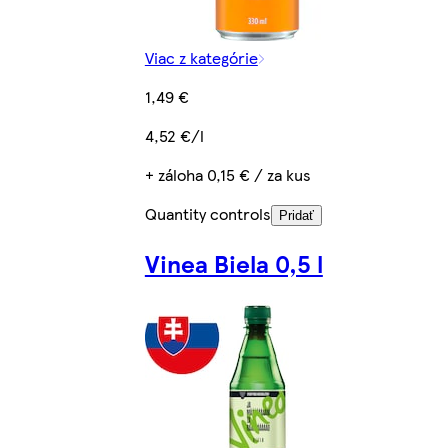
Viac z kategórie
1,49 €
4,52 €/l
+ záloha 0,15 € / za kus
Quantity controls
Pridať
Vinea Biela 0,5 l