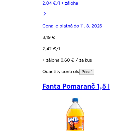
2,04 €/l + záloha
Cena je platná do 11. 8. 2026
3,19 €
2,42 €/l
+ záloha 0,60 € / za kus
Quantity controls
Pridať
Fanta Pomaranč 1,5 l