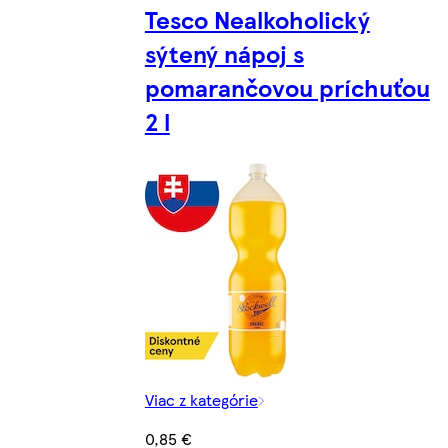
Tesco Nealkoholický
sýtený nápoj s
pomarančovou príchuťou
2 l
Viac z kategórie
0,85 €