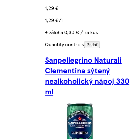
1,29 €
1,29 €/l
+ záloha 0,30 € / za kus
Quantity controls
Pridať
Sanpellegrino Naturali
Clementina sýtený
nealkoholický nápoj 330
ml