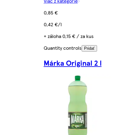
Viac z kategórie
0,85 €
0,42 €/l
+ záloha 0,15 € / za kus
Quantity controls
Pridať
Márka Original 2 l