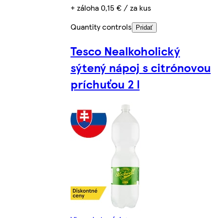
+ záloha 0,15 € / za kus
Quantity controls
Pridať
Tesco Nealkoholický
sýtený nápoj s citrónovou
príchuťou 2 l