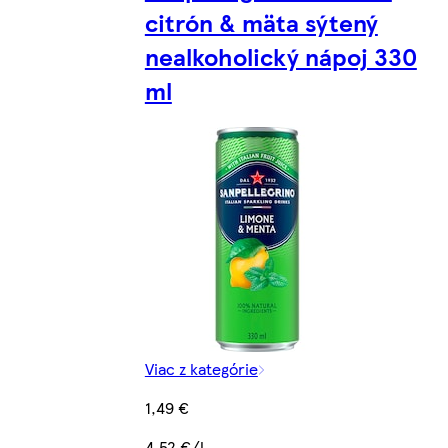
citrón & mäta sýtený
nealkoholický nápoj 330
ml
Viac z kategórie
1,49 €
4,52 €/l