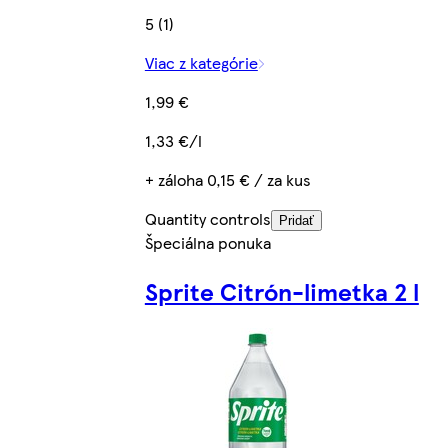
5 (1)
Viac z kategórie
1,99 €
1,33 €/l
+ záloha 0,15 € / za kus
Quantity controls
Pridať
Špeciálna ponuka
Sprite Citrón-limetka 2 l