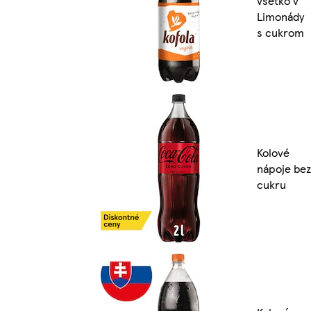
všetko v
Limonády
s cukrom
Kolové
nápoje bez
cukru