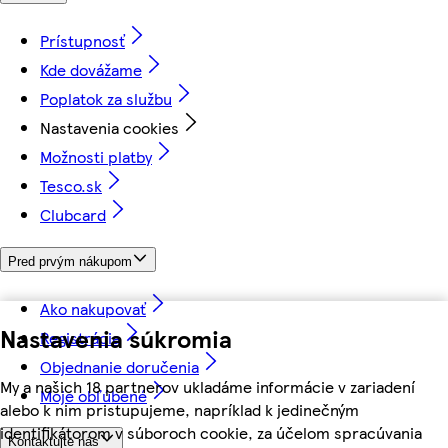
Prístupnosť
Kde dovážame
Poplatok za službu
Nastavenia cookies
Možnosti platby
Tesco.sk
Clubcard
Pred prvým nákupom
Ako nakupovať
Nastavenia súkromia
Registrácia
Objednanie doručenia
My a našich 18 partnerov ukladáme informácie v zariadení
Moje obľúbené
alebo k nim pristupujeme, napríklad k jedinečným
identifikátorom v súboroch cookie, za účelom spracúvania
Kontaktujte nás