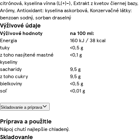
citrónová, kyselina vínna (L(+)-), Extrakt z kvetov čiernej bazy,
Arómy, Antioxidant: kyselina askorbová, Konzervačné látky:
benzoan sodný, sorban draselný
Výživové údaje
Výživové hodnoty
na 100 ml:
Energia
160 kJ / 38 kcal
tuky
<0,5 g
z toho nasýtené mastné
<0,1 g
kyseliny
sacharidy
9,5 g
z toho cukry
9,5 g
bielkoviny
<0,5 g
soľ
<0,01 g
Skladovanie a príprava
Príprava a použitie
Nápoj chutí najlepšie chladený.
Skladovanie