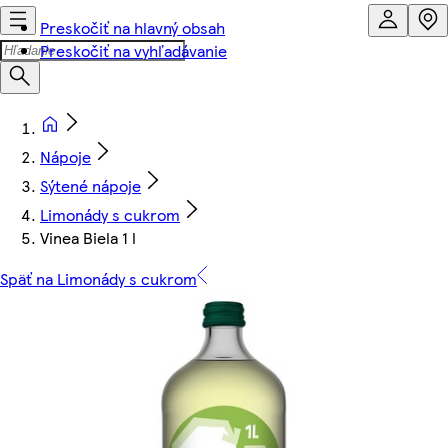
Preskočiť na hlavný obsah
Preskočiť na vyhľadávanie
Nápoje
Sýtené nápoje
Limonády s cukrom
Vinea Biela 1 l
Späť na Limonády s cukrom