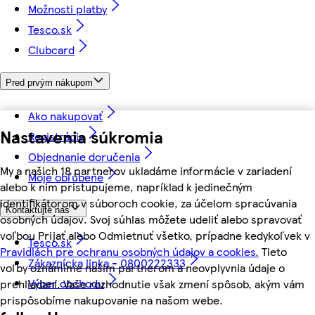
Možnosti platby
Tesco.sk
Clubcard
Pred prvým nákupom
Ako nakupovať
Nastavenia súkromia
Registrácia
Objednanie doručenia
My a našich 18 partnerov ukladáme informácie v zariadení
Moje obľúbené
alebo k nim pristupujeme, napríklad k jedinečným
identifikátorom v súboroch cookie, za účelom spracúvania
Kontaktujte nás
osobných údajov. Svoj súhlas môžete udeliť alebo spravovať
voľbou Prijať alebo Odmietnuť všetko, prípadne kedykoľvek v
Tesco.sk
Pravidlách pre ochranu osobných údajov a cookies.
Tieto
Zákaznícka linka - 0800222333
voľby oznámime našim partnerom a neovplyvnia údaje o
Výber obchodu
prehliadaní. Vaše rozhodnutie však zmení spôsob, akým vám
prispôsobíme nakupovanie na našom webe.