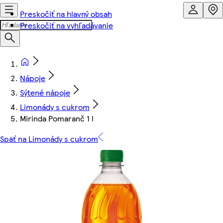
Preskočiť na hlavný obsah
Preskočiť na vyhľadávanie
Nápoje
Sýtené nápoje
Limonády s cukrom
Mirinda Pomaranč 1 l
Späť na Limonády s cukrom