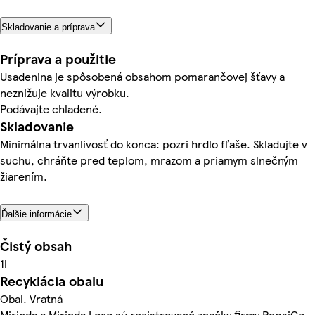
Skladovanie a príprava
Príprava a použitie
Usadenina je spôsobená obsahom pomarančovej šťavy a
neznižuje kvalitu výrobku.
Podávajte chladené.
Skladovanie
Minimálna trvanlivosť do konca: pozri hrdlo fľaše. Skladujte v
suchu, chráňte pred teplom, mrazom a priamym slnečným
žiarením.
Ďalšie informácie
Čistý obsah
1l
Recyklácia obalu
Obal. Vratná
Mirinda a Mirinda Logo sú registrované značky firmy PepsiCo,