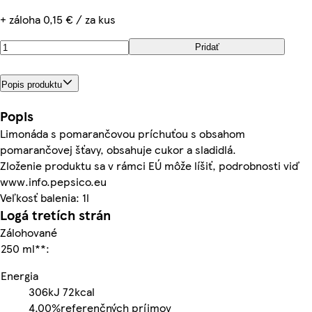
+ záloha 0,15 € / za kus
Pridať
Popis produktu
Popis
Limonáda s pomarančovou príchuťou s obsahom
pomarančovej šťavy, obsahuje cukor a sladidlá.
Zloženie produktu sa v rámci EÚ môže líšiť, podrobnosti viď
www.info.pepsico.eu
Veľkosť balenia: 1l
Logá tretích strán
Zálohované
250 ml**:
Energia
306kJ
72kcal
4.00%
referenčných príjmov