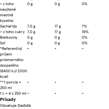
- z toho
0 g
0 g
0%
nasýtené
mastné
kyseliny
Sacharidy
7,0 g
17 g
7%
- z toho cukry
7,0 g
17 g
19%
Bielkoviny
0 g
0 g
0%
Soľ
0 g
0 g
0%
*Referenčný
-
-
-
príjem
priemerného
dospelého
(8400 kJ/2000
kcal)
**1 porcia =
-
-
-
250 ml
1 L = 4 x 250 ml
-
-
-
Prísady
Obsahuje Sladidlá