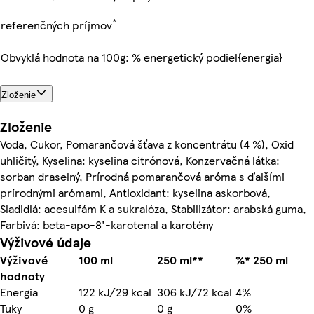
*
referenčných príjmov
Obvyklá hodnota na 100g: % energetický podiel{energia}
Zloženie
Zloženie
Voda, Cukor, Pomarančová šťava z koncentrátu (4 %), Oxid
uhličitý, Kyselina: kyselina citrónová, Konzervačná látka:
sorban draselný, Prírodná pomarančová aróma s ďalšími
prírodnými arómami, Antioxidant: kyselina askorbová,
Sladidlá: acesulfám K a sukralóza, Stabilizátor: arabská guma,
Farbivá: beta-apo-8'-karotenal a karotény
Výživové údaje
Výživové
100 ml
250 ml**
%* 250 ml
hodnoty
Energia
122 kJ/29 kcal
306 kJ/72 kcal
4%
Tuky
0 g
0 g
0%