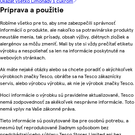
Ukázať všetko Limonády s cukrom
Príprava a použitie
Robíme všetko pre to, aby sme zabezpečili správnosť
informácií o produkte, ale nakoľko sa potravinárske produkty
neustále menia, tak prísady, obsah výživy, diétnych zložiek a
alergénov sa môžu zmeniť. Mali by ste si vždy prečítať etiketu
výrobku a nespoliehať sa len na informácie poskytnuté na
webových stránkach.
Ak máte nejaké otázky alebo sa chcete poradiť o akýchkoľvek
výrobkoch značky Tesco, obráťte sa na Tesco zákaznícky
servis, alebo výrobcu výrobku, ak nie je výrobok značky Tesco.
Hoci informácie o výrobku sú pravidelne aktualizované, Tesco
nemá zodpovednosť za akékoľvek nesprávne informácie. Toto
nemá vplyv na Vaše zákonné práva.
Tieto informácie sú poskytované iba pre osobnú potrebu, a
nesmú byť reprodukované žiadnym spôsobom bez
predchádzajúceho súhlasu Tesco Stores Limited ani bez