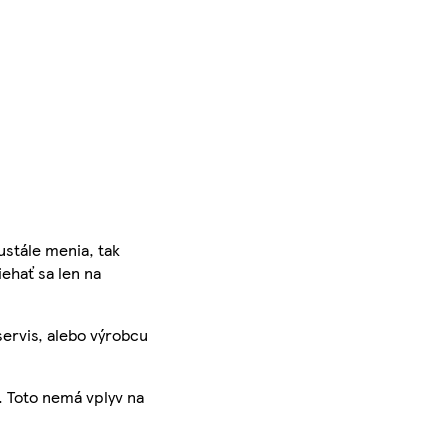
ustále menia, tak
iehať sa len na
servis, alebo výrobcu
. Toto nemá vplyv na