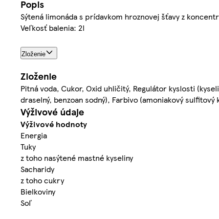
Popis
Sýtená limonáda s prídavkom hroznovej šťavy z koncentr
Veľkosť balenia: 2l
Zloženie
Zloženie
Pitná voda, Cukor, Oxid uhličitý, Regulátor kyslosti (kys
draselný, benzoan sodný), Farbivo (amoniakový sulfitový 
Výživové údaje
Výživové hodnoty
Energia
Tuky
z toho nasýtené mastné kyseliny
Sacharidy
z toho cukry
Bielkoviny
Soľ