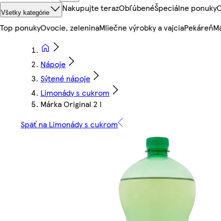
Nakupujte teraz
Obľúbené
Špeciálne ponuky
O
Všetky kategórie
Top ponuky
Ovocie, zelenina
Mliečne výrobky a vajcia
Pekáreň
Mä
Nápoje
Sýtené nápoje
Limonády s cukrom
Márka Original 2 l
Späť na Limonády s cukrom