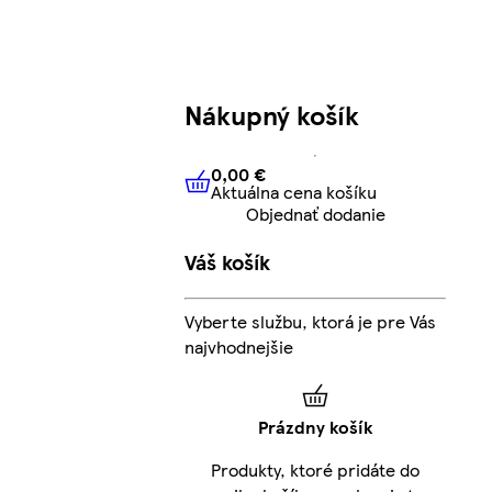
Nákupný košík
0,00 €
Aktuálna cena košíku
0,00 €
Aktuálna cena košíku
Objednať dodanie
Váš košík
Vyberte službu, ktorá je pre Vás
najvhodnejšie
Prázdny košík
Produkty, ktoré pridáte do