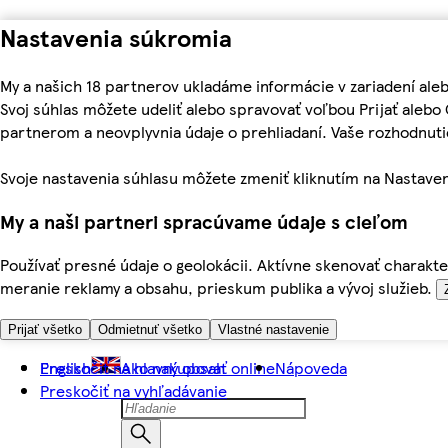
Nastavenia súkromia
My a našich 18 partnerov ukladáme informácie v zariadení ale
Svoj súhlas môžete udeliť alebo spravovať voľbou Prijať aleb
partnerom a neovplyvnia údaje o prehliadaní. Vaše rozhodnu
Svoje nastavenia súhlasu môžete zmeniť kliknutím na Nastaven
My a naši partneri spracúvame údaje s cieľom
Používať presné údaje o geolokácii. Aktívne skenovať charakter
meranie reklamy a obsahu, prieskum publika a vývoj služieb.
Prijať všetko
Odmietnuť všetko
Vlastné nastavenie
Preskočiť na hlavný obsah
English
Ako nakupovať online
Nápoveda
Preskočiť na vyhľadávanie