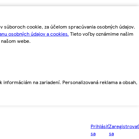
m v súboroch cookie, za účelom spracúvania osobných údajov.
anu osobných údajov a cookies.
Tieto voľby oznámime našim
a našom webe.
ť k informáciám na zariadení. Personalizovaná reklama a obsah,
Prihlásiť
Zaregistrovať
sa
sa