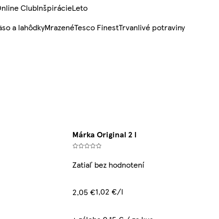
nline Club
Inšpirácie
Leto
so a lahôdky
Mrazené
Tesco Finest
Trvanlivé potraviny
Márka Original 2 l
Zatiaľ bez hodnotení
1,02 €/l
2,05 €