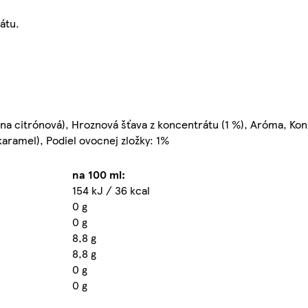
átu.
elina citrónová), Hroznová šťava z koncentrátu (1 %), Aróma, Ko
karamel), Podiel ovocnej zložky: 1%
na 100 ml:
154 kJ / 36 kcal
0 g
0 g
8,8 g
8,8 g
0 g
0 g