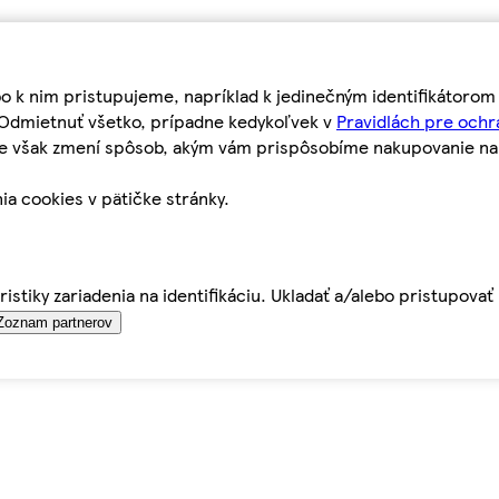
bo k nim pristupujeme, napríklad k jedinečným identifikátoro
o Odmietnuť všetko, prípadne kedykoľvek v
Pravidlách pre ochr
tie však zmení spôsob, akým vám prispôsobíme nakupovanie n
ia cookies v pätičke stránky.
istiky zariadenia na identifikáciu. Ukladať a/alebo pristupova
Zoznam partnerov