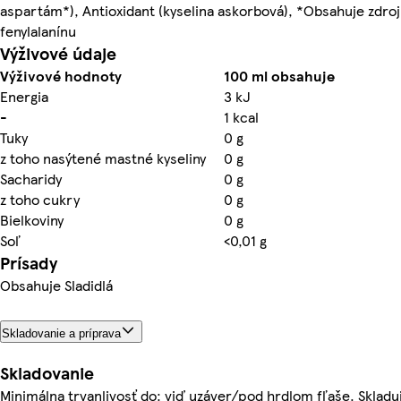
aspartám*), Antioxidant (kyselina askorbová), *Obsahuje zdroj
fenylalanínu
Výživové údaje
Výživové hodnoty
100 ml obsahuje
Energia
3 kJ
-
1 kcal
Tuky
0 g
z toho nasýtené mastné kyseliny
0 g
Sacharidy
0 g
z toho cukry
0 g
Bielkoviny
0 g
Soľ
<0,01 g
Prísady
Obsahuje Sladidlá
Skladovanie a príprava
Skladovanie
Minimálna trvanlivosť do: viď uzáver/pod hrdlom fľaše. Skladu