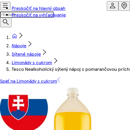
Preskočiť na hlavný obsah
Preskočiť na vyhľadávanie
Nápoje
Sýtené nápoje
Limonády s cukrom
Tesco Nealkoholický sýtený nápoj s pomarančovou príchu
Späť na Limonády s cukrom