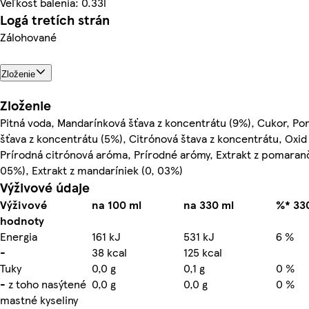
Veľkosť balenia: 0.33l
Logá tretích strán
Zálohované
Zloženie
Zloženie
Pitná voda, Mandarínková šťava z koncentrátu (9%), Cukor, P
šťava z koncentrátu (5%), Citrónová štava z koncentrátu, Oxid 
Prírodná citrónová aróma, Prírodné arómy, Extrakt z pomaran
05%), Extrakt z mandaríniek (0, 03%)
Výživové údaje
Výživové
na 100 ml
na 330 ml
%* 33
hodnoty
Energia
161 kJ
531 kJ
6 %
-
38 kcal
125 kcal
Tuky
0,0 g
0,1 g
0 %
- z toho nasýtené
0,0 g
0,0 g
0 %
mastné kyseliny