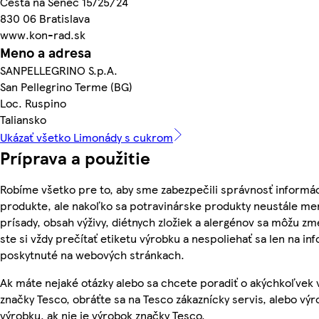
Cesta na Senec 15725/24
830 06 Bratislava
www.kon-rad.sk
Meno a adresa
SANPELLEGRINO S.p.A.
San Pellegrino Terme (BG)
Loc. Ruspino
Taliansko
Ukázať všetko Limonády s cukrom
Príprava a použitie
Robíme všetko pre to, aby sme zabezpečili správnosť informác
produkte, ale nakoľko sa potravinárske produkty neustále men
prísady, obsah výživy, diétnych zložiek a alergénov sa môžu zme
ste si vždy prečítať etiketu výrobku a nespoliehať sa len na in
poskytnuté na webových stránkach.
Ak máte nejaké otázky alebo sa chcete poradiť o akýchkoľvek
značky Tesco, obráťte sa na Tesco zákaznícky servis, alebo vý
výrobku, ak nie je výrobok značky Tesco.