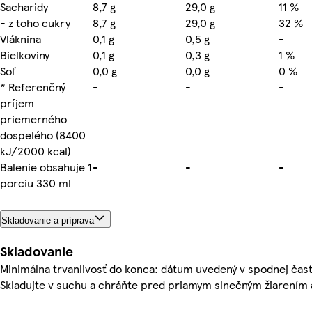
Sacharidy
8,7 g
29,0 g
11 %
- z toho cukry
8,7 g
29,0 g
32 %
Vláknina
0,1 g
0,5 g
-
Bielkoviny
0,1 g
0,3 g
1 %
Soľ
0,0 g
0,0 g
0 %
* Referenčný
-
-
-
príjem
priemerného
dospelého (8400
kJ/2000 kcal)
Balenie obsahuje 1
-
-
-
porciu 330 ml
Skladovanie a príprava
Skladovanie
Minimálna trvanlivosť do konca: dátum uvedený v spodnej čast
Skladujte v suchu a chráňte pred priamym slnečným žiarením