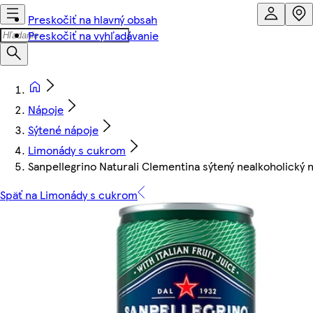
Preskočiť na hlavný obsah
Preskočiť na vyhľadávanie
Nápoje
Sýtené nápoje
Limonády s cukrom
Sanpellegrino Naturali Clementina sýtený nealkoholický 
Späť na Limonády s cukrom