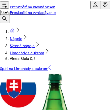
Preskočiť na hlavný obsah
Preskočiť na vyhľadávanie
Nápoje
Sýtené nápoje
Limonády s cukrom
Vinea Biela 0,5 l
Späť na Limonády s cukrom