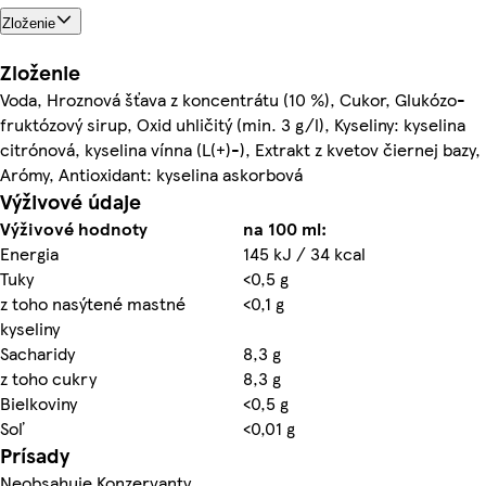
Zloženie
Zloženie
Voda, Hroznová šťava z koncentrátu (10 %), Cukor, Glukózo-
fruktózový sirup, Oxid uhličitý (min. 3 g/l), Kyseliny: kyselina
citrónová, kyselina vínna (L(+)-), Extrakt z kvetov čiernej bazy,
Arómy, Antioxidant: kyselina askorbová
Výživové údaje
Výživové hodnoty
na 100 ml:
Energia
145 kJ / 34 kcal
Tuky
<0,5 g
z toho nasýtené mastné
<0,1 g
kyseliny
Sacharidy
8,3 g
z toho cukry
8,3 g
Bielkoviny
<0,5 g
Soľ
<0,01 g
Prísady
Neobsahuje Konzervanty