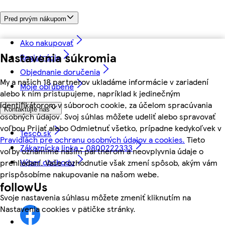
Pred prvým nákupom
Ako nakupovať
Nastavenia súkromia
Registrácia
Objednanie doručenia
My a našich 18 partnerov ukladáme informácie v zariadení
Moje obľúbené
alebo k nim pristupujeme, napríklad k jedinečným
identifikátorom v súboroch cookie, za účelom spracúvania
Kontaktujte nás
osobných údajov. Svoj súhlas môžete udeliť alebo spravovať
voľbou Prijať alebo Odmietnuť všetko, prípadne kedykoľvek v
Tesco.sk
Pravidlách pre ochranu osobných údajov a cookies.
Tieto
Zákaznícka linka - 0800222333
voľby oznámime našim partnerom a neovplyvnia údaje o
Výber obchodu
prehliadaní. Vaše rozhodnutie však zmení spôsob, akým vám
prispôsobíme nakupovanie na našom webe.
followUs
Svoje nastavenia súhlasu môžete zmeniť kliknutím na
Nastavenia cookies v pätičke stránky.