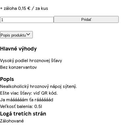
+ záloha 0,15 € / za kus
Pridať
Popis produktu
Hlavné výhody
Vysoký podiel hroznovej šťavy
Bez konzervantov
Popis
Nealkoholický hroznový nápoj sýtený.
Ešte viac šťavy: viď QR kód.
Ja máááááám ťa ráááááád
Veľkosť balenia: 0.5l
Logá tretích strán
Zálohované