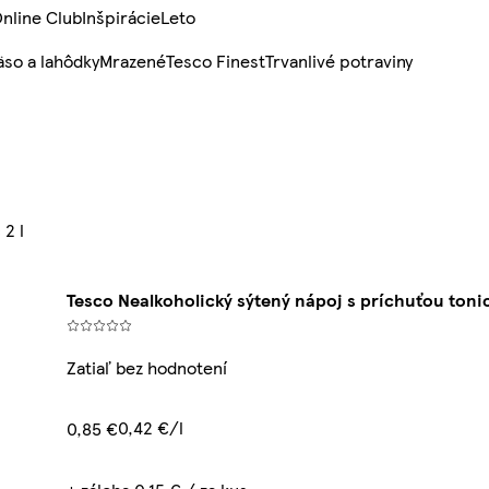
nline Club
Inšpirácie
Leto
so a lahôdky
Mrazené
Tesco Finest
Trvanlivé potraviny
 2 l
Tesco Nealkoholický sýtený nápoj s príchuťou tonic
Zatiaľ bez hodnotení
0,42 €/l
0,85 €