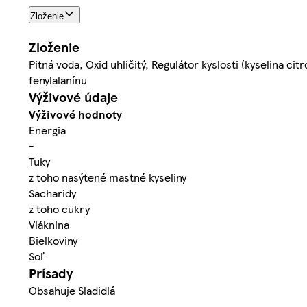
Zloženie
Zloženie
Pitná voda, Oxid uhličitý, Regulátor kyslosti (kyselina ci
fenylalanínu
Výživové údaje
Výživové hodnoty
Energia
-
Tuky
z toho nasýtené mastné kyseliny
Sacharidy
z toho cukry
Vláknina
Bielkoviny
Soľ
Prísady
Obsahuje Sladidlá