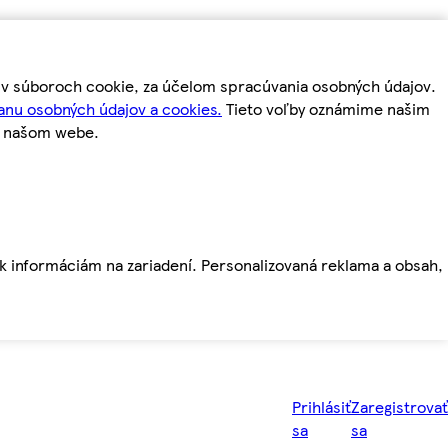
m v súboroch cookie, za účelom spracúvania osobných údajov.
anu osobných údajov a cookies.
Tieto voľby oznámime našim
a našom webe.
ť k informáciám na zariadení. Personalizovaná reklama a obsah,
Prihlásiť
Zaregistrovať
sa
sa