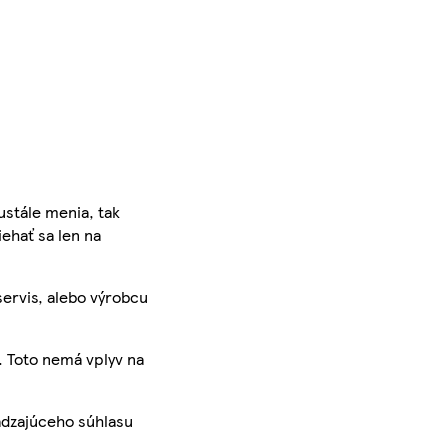
ustále menia, tak
iehať sa len na
servis, alebo výrobcu
. Toto nemá vplyv na
ádzajúceho súhlasu