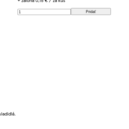
+ záloha 0,15 € / za kus
Pridať
ladidlá.