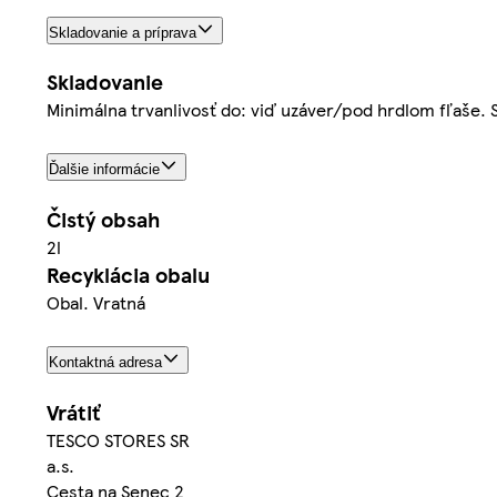
Skladovanie a príprava
Skladovanie
Minimálna trvanlivosť do: viď uzáver/pod hrdlom fľaše.
Ďalšie informácie
Čistý obsah
2l
Recyklácia obalu
Obal. Vratná
Kontaktná adresa
Vrátiť
TESCO STORES SR
a.s.
Cesta na Senec 2