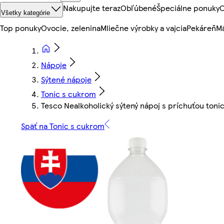
Nakupujte teraz
Obľúbené
Špeciálne ponuky
O
Všetky kategórie
Top ponuky
Ovocie, zelenina
Mliečne výrobky a vajcia
Pekáreň
Mä
Nápoje
Sýtené nápoje
Tonic s cukrom
Tesco Nealkoholický sýtený nápoj s príchuťou tonic
Späť na Tonic s cukrom