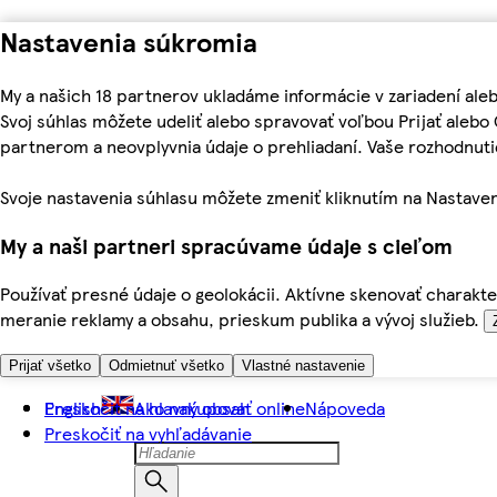
Nastavenia súkromia
My a našich 18 partnerov ukladáme informácie v zariadení ale
Svoj súhlas môžete udeliť alebo spravovať voľbou Prijať aleb
partnerom a neovplyvnia údaje o prehliadaní. Vaše rozhodnu
Svoje nastavenia súhlasu môžete zmeniť kliknutím na Nastaven
My a naši partneri spracúvame údaje s cieľom
Používať presné údaje o geolokácii. Aktívne skenovať charakter
meranie reklamy a obsahu, prieskum publika a vývoj služieb.
Prijať všetko
Odmietnuť všetko
Vlastné nastavenie
Preskočiť na hlavný obsah
English
Ako nakupovať online
Nápoveda
Preskočiť na vyhľadávanie