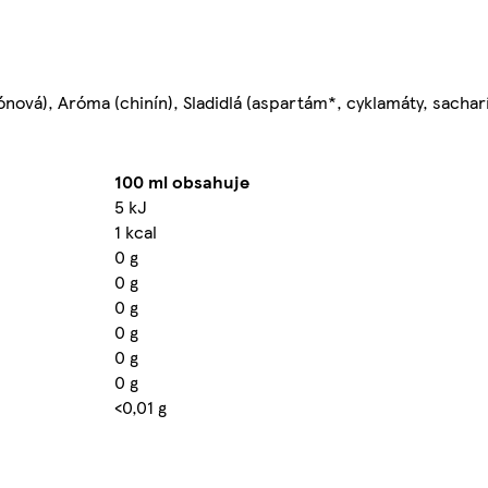
trónová), Aróma (chinín), Sladidlá (aspartám*, cyklamáty, sachar
100 ml obsahuje
5 kJ
1 kcal
0 g
0 g
0 g
0 g
0 g
0 g
<0,01 g