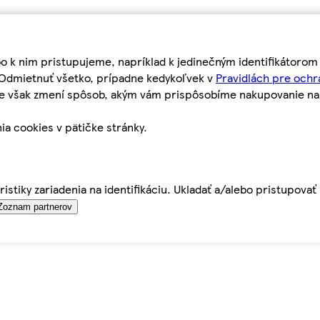
bo k nim pristupujeme, napríklad k jedinečným identifikátoro
o Odmietnuť všetko, prípadne kedykoľvek v
Pravidlách pre ochr
tie však zmení spôsob, akým vám prispôsobíme nakupovanie n
ia cookies v pätičke stránky.
istiky zariadenia na identifikáciu. Ukladať a/alebo pristupova
Zoznam partnerov