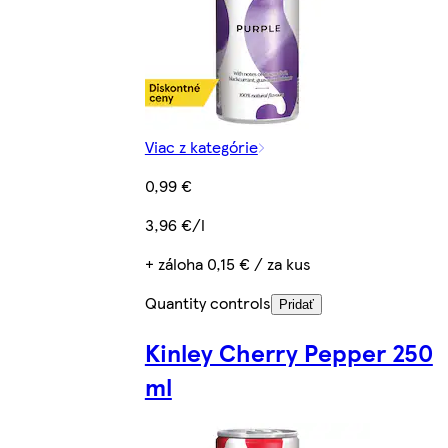
Viac z kategórie
0,99 €
3,96 €/l
+ záloha 0,15 € / za kus
Quantity controls
Pridať
Kinley Cherry Pepper 250
ml