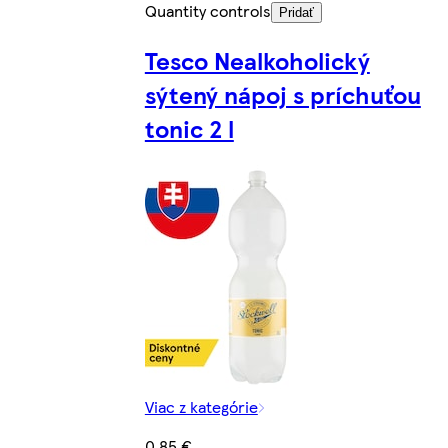
Quantity controls
Pridať
Tesco Nealkoholický
sýtený nápoj s príchuťou
tonic 2 l
Viac z kategórie
0,85 €