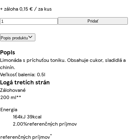
+ záloha 0,15 € / za kus
Pridať
Popis produktu
Popis
Limonáda s príchuťou toniku. Obsahuje cukor, sladidlá a
chinín.
Veľkosť balenia: 0.5l
Logá tretích strán
Zálohované
200 ml**
Energia
164kJ
39kcal
2.00%
referenčných príjmov
*
referenčných príjmov