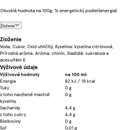
Obvyklá hodnota na 100g: % energetický podiel{energia}
Zloženie
Zloženie
Voda, Cukor, Oxid uhličitý, Kyselina: kyselina citrónová,
Prírodná aróma, Aróma: chinín, Sladidlá: sukraloza a
acesulfám K
Výživové údaje
Výživové hodnoty
na 100 ml:
Energia
82 kJ / 19 kcal
Tuky
0 g
z toho nasýtené mastné
0 g
kyseliny
Sacharidy
4,4 g
z toho cukry
4,4 g
Bielkoviny
0 g
Soľ
0,01 g