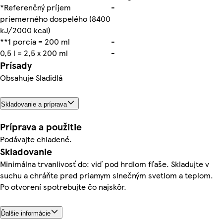
*Referenčný príjem
-
priemerného dospelého (8400
kJ/2000 kcal)
**1 porcia = 200 ml
-
0,5 l = 2,5 x 200 ml
-
Prísady
Obsahuje Sladidlá
Skladovanie a príprava
Príprava a použitie
Podávajte chladené.
Skladovanie
Minimálna trvanlivosť do: viď pod hrdlom fľaše. Skladujte v
suchu a chráňte pred priamym slnečným svetlom a teplom.
Po otvorení spotrebujte čo najskôr.
Ďalšie informácie