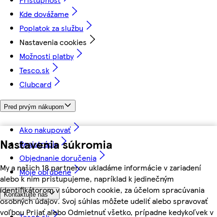
Kde dovážame
Poplatok za službu
Nastavenia cookies
Možnosti platby
Tesco.sk
Clubcard
Pred prvým nákupom
Ako nakupovať
Nastavenia súkromia
Registrácia
Objednanie doručenia
My a našich 18 partnerov ukladáme informácie v zariadení
Moje obľúbené
alebo k nim pristupujeme, napríklad k jedinečným
identifikátorom v súboroch cookie, za účelom spracúvania
Kontaktujte nás
osobných údajov. Svoj súhlas môžete udeliť alebo spravovať
voľbou Prijať alebo Odmietnuť všetko, prípadne kedykoľvek v
Tesco.sk