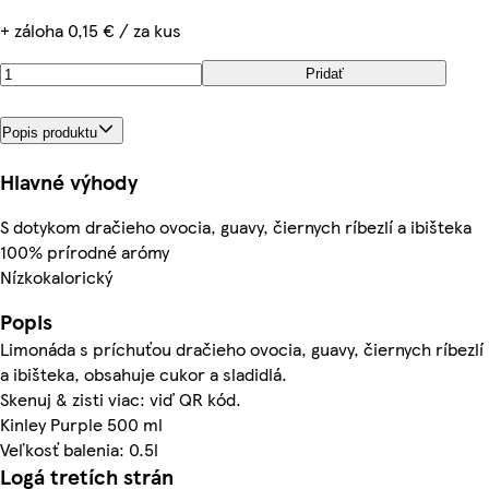
+ záloha 0,15 € / za kus
Pridať
Popis produktu
Hlavné výhody
S dotykom dračieho ovocia, guavy, čiernych ríbezlí a ibišteka
100% prírodné arómy
Nízkokalorický
Popis
Limonáda s príchuťou dračieho ovocia, guavy, čiernych ríbezlí
a ibišteka, obsahuje cukor a sladidlá.
Skenuj & zisti viac: viď QR kód.
Kinley Purple 500 ml
Veľkosť balenia: 0.5l
Logá tretích strán