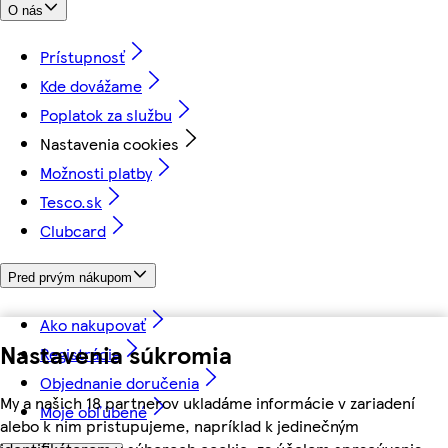
O nás
Prístupnosť
Kde dovážame
Poplatok za službu
Nastavenia cookies
Možnosti platby
Tesco.sk
Clubcard
Pred prvým nákupom
Ako nakupovať
Nastavenia súkromia
Registrácia
Objednanie doručenia
My a našich 18 partnerov ukladáme informácie v zariadení
Moje obľúbené
alebo k nim pristupujeme, napríklad k jedinečným