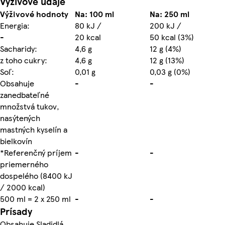
Výživové údaje
Výživové hodnoty
Na: 100 ml
Na: 250 ml
Energia:
80 kJ /
200 kJ /
-
20 kcal
50 kcal (3%)
Sacharidy:
4,6 g
12 g (4%)
z toho cukry:
4,6 g
12 g (13%)
Soľ:
0,01 g
0,03 g (0%)
Obsahuje
-
-
zanedbateľné
množstvá tukov,
nasýtených
mastných kyselín a
bielkovín
*Referenčný príjem
-
-
priemerného
dospelého (8400 kJ
/ 2000 kcal)
500 ml = 2 x 250 ml
-
-
Prísady
Obsahuje Sladidlá