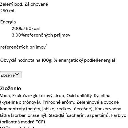
Zelený bod, Zálohované
250 ml
Energia
200kJ
50kcal
3.00%
referenčných príjmov
*
referenčných príjmov
Obvyklá hodnota na 100g: % energetický podiel{energia}
Zloženie
Zloženie
Voda, Fruktózo-glukózový sirup, Oxid uhličitý, Kyselina
(kyselina citrónová), Prírodné arómy, Zeleninové a ovocné
koncentráty (batáty, jablko, reďkev, čerešne), Konzervačná
látka (sorban draselný), Sladidlá (sacharín, aspartám), Farbivo
(brilantná modrá FCF)