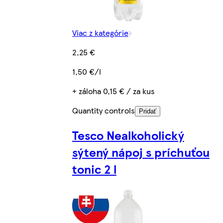
Viac z kategórie
2,25 €
1,50 €/l
+ záloha 0,15 € / za kus
Quantity controls
Pridať
Tesco Nealkoholický
sýtený nápoj s príchuťou
tonic 2 l