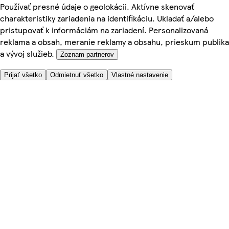
Používať presné údaje o geolokácii. Aktívne skenovať
charakteristiky zariadenia na identifikáciu. Ukladať a/alebo
pristupovať k informáciám na zariadení. Personalizovaná
reklama a obsah, meranie reklamy a obsahu, prieskum publika
a vývoj služieb.
Zoznam partnerov
Prijať všetko
Odmietnuť všetko
Vlastné nastavenie
Potrebujete pomoc?
Cena doručenia
Bezpečnosť pri nákupe
Všeobecné obchodné podmienky
Ochrana súkromia