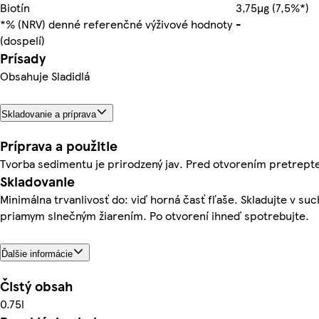
Biotín
3,75µg (7,5%*)
*% (NRV) denné referenčné výživové hodnoty
-
(dospelí)
Prísady
Obsahuje Sladidlá
Skladovanie a príprava
Príprava a použitie
Tvorba sedimentu je prirodzený jav. Pred otvorením pretrept
Skladovanie
Minimálna trvanlivosť do: viď horná časť fľaše. Skladujte v s
priamym slnečným žiarením. Po otvorení ihneď spotrebujte.
Ďalšie informácie
Čistý obsah
0.75l