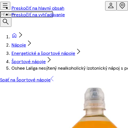
Preskočiť na hlavný obsah
Preskočiť na vyhľadávanie
Nápoje
Energetické a športové nápoje
Športové nápoje
Oshee Laliga nesýtený nealkoholický izotonický nápoj s 
Späť na Športové nápoje