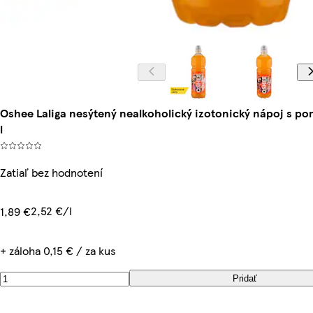
Oshee Laliga nesýtený nealkoholický izotonický nápoj s p
l
Zatiaľ bez hodnotení
2,52 €/l
1,89 €
+ záloha 0,15 € / za kus
Pridať