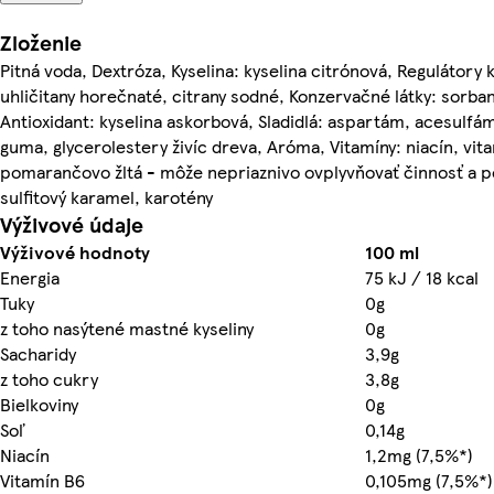
Zloženie
Pitná voda, Dextróza, Kyselina: kyselina citrónová, Regulátory k
uhličitany horečnaté, citrany sodné, Konzervačné látky: sorba
Antioxidant: kyselina askorbová, Sladidlá: aspartám, acesulfám
guma, glycerolestery živíc dreva, Aróma, Vitamíny: niacín, vita
pomarančovo žltá - môže nepriaznivo ovplyvňovať činnosť a p
sulfitový karamel, karotény
Výživové údaje
Výživové hodnoty
100 ml
Energia
75 kJ / 18 kcal
Tuky
0g
z toho nasýtené mastné kyseliny
0g
Sacharidy
3,9g
z toho cukry
3,8g
Bielkoviny
0g
Soľ
0,14g
Niacín
1,2mg (7,5%*)
Vitamín B6
0,105mg (7,5%*)