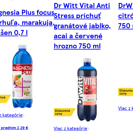
Dr Witt Vital Anti
DrWi
nesia Plus focus
Stress príchuť
citr
rhuľa, marakuja,
granátové jablko,
750 
šen 0,7 l
acai a červené
hrozno 750 ml
Viac z 
z kategórie
Viac z kategórie
 predtým 2,29 €