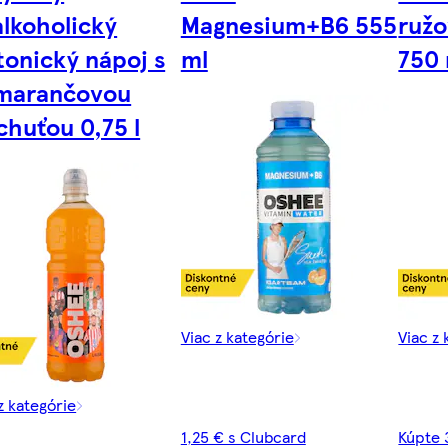
lkoholický
Magnesium+B6 555
ružo
tonický nápoj s
ml
750 
marančovou
chuťou 0,75 l
Viac z kategórie
Viac z 
z kategórie
1,25 € s Clubcard
Kúpte 3