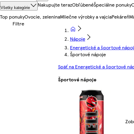
Nakupujte teraz
Obľúbené
Špeciálne ponuky
O
Všetky kategórie
Top ponuky
Ovocie, zelenina
Mliečne výrobky a vajcia
Pekáreň
Mä
Nápoje
Energetické a športové nápo
Športové nápoje
Späť na Energetické a športové ná
Športové nápoje
Zob