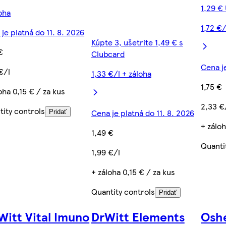
1,29 €
oha
1,72 €/
je platná do 11. 8. 2026
Kúpte 3, ušetrite 1,49 € s
€
Clubcard
Cena j
€/l
1,33 €/l + záloha
1,75 €
oha 0,15 € / za kus
2,33 €
tity controls
Cena je platná do 11. 8. 2026
Pridať
+ záloh
1,49 €
Quanti
1,99 €/l
+ záloha 0,15 € / za kus
Quantity controls
Pridať
Witt Vital Imuno
DrWitt Elements
Oshe