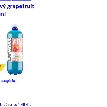
vý grapefruit
ml
kategórie
, ušetrite 1,49 € s