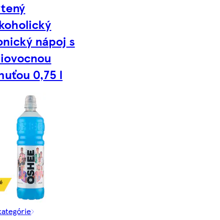
ýtený
koholický
onický nápoj s
tiovocnou
huťou 0,75 l
kategórie