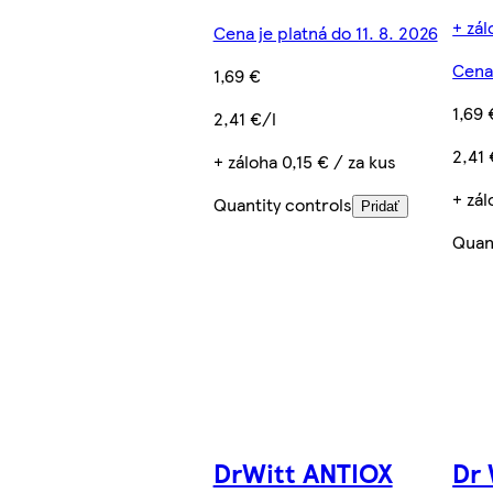
+ zál
Cena je platná do 11. 8. 2026
Cena 
1,69 €
1,69 
2,41 €/l
2,41 
+ záloha 0,15 € / za kus
+ zál
Quantity controls
Pridať
Quan
DrWitt ANTIOX
Dr 