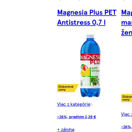
Magnesia Plus PET
Mag
Antistress 0,7 l
ma
žen
Viac z kategórie
Viac 
-26%, predtým 2,29 €
-26%,
+ záloha