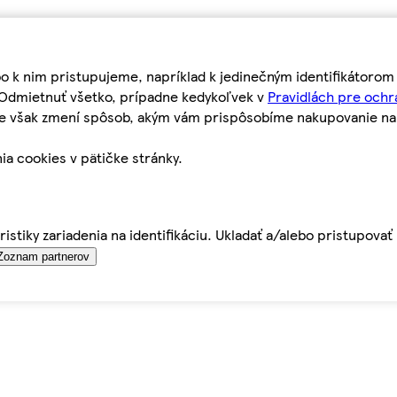
bo k nim pristupujeme, napríklad k jedinečným identifikátoro
o Odmietnuť všetko, prípadne kedykoľvek v
Pravidlách pre ochr
tie však zmení spôsob, akým vám prispôsobíme nakupovanie n
ia cookies v pätičke stránky.
istiky zariadenia na identifikáciu. Ukladať a/alebo pristupova
Zoznam partnerov