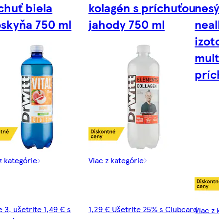
chuť biela
kolagén s príchuťou
nes
skyňa 750 ml
jahody 750 ml
neal
izot
mul
príc
z kategórie
Viac z kategórie
 3, ušetrite 1,49 € s
1,29 € Ušetrite 25% s Clubcard
Viac z 