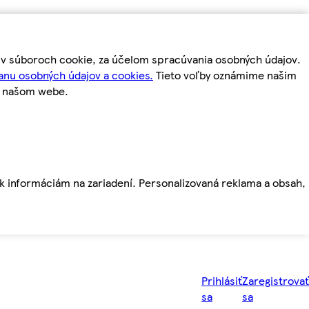
m v súboroch cookie, za účelom spracúvania osobných údajov.
anu osobných údajov a cookies.
Tieto voľby oznámime našim
a našom webe.
ť k informáciám na zariadení. Personalizovaná reklama a obsah,
Prihlásiť
Zaregistrovať
sa
sa