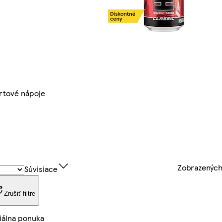
rtové nápoje
Zobrazenýc
Súvisiace
Zrušiť filtre
iálna ponuka