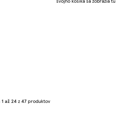
svojho košíka sa zobrazia tu
h
1 až 24
z
47
produktov