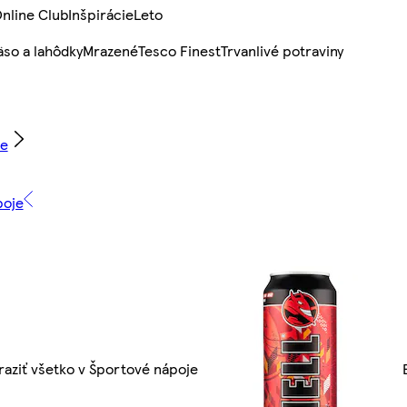
nline Club
Inšpirácie
Leto
so a lahôdky
Mrazené
Tesco Finest
Trvanlivé potraviny
je
poje
raziť všetko v Športové nápoje