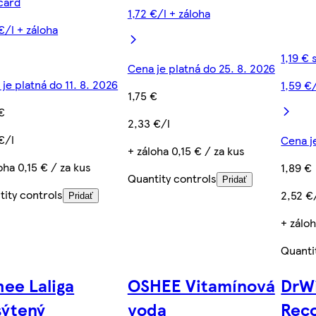
card
1,72 €/l + záloha
€/l + záloha
1,19 €
Cena je platná do 25. 8. 2026
je platná do 11. 8. 2026
1,59 €/
1,75 €
€
2,33 €/l
€/l
Cena je
+ záloha 0,15 € / za kus
oha 0,15 € / za kus
1,89 €
Quantity controls
Pridať
tity controls
2,52 €
Pridať
+ záloh
Quanti
ee Laliga
OSHEE Vitamínová
DrWi
sýtený
voda
Reco