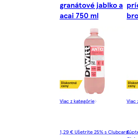
granátové jablko a
prí
acai 750 ml
bro
Viac z kategórie
Viac 
1,29 € Ušetrite 25% s Clubcard
Kúpte