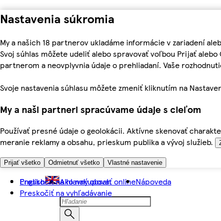
Nastavenia súkromia
My a našich 18 partnerov ukladáme informácie v zariadení ale
Svoj súhlas môžete udeliť alebo spravovať voľbou Prijať aleb
partnerom a neovplyvnia údaje o prehliadaní. Vaše rozhodnu
Svoje nastavenia súhlasu môžete zmeniť kliknutím na Nastaven
My a naši partneri spracúvame údaje s cieľom
Používať presné údaje o geolokácii. Aktívne skenovať charakter
meranie reklamy a obsahu, prieskum publika a vývoj služieb.
Prijať všetko
Odmietnuť všetko
Vlastné nastavenie
Preskočiť na hlavný obsah
English
Ako nakupovať online
Nápoveda
Preskočiť na vyhľadávanie