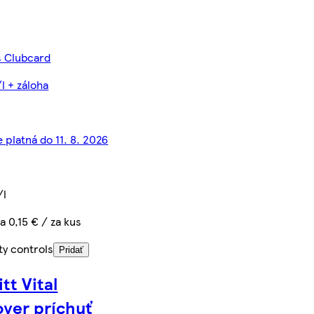
 s Clubcard
l + záloha
 platná do 11. 8. 2026
/l
a 0,15 € / za kus
ty controls
Pridať
tt Vital
ver príchuť