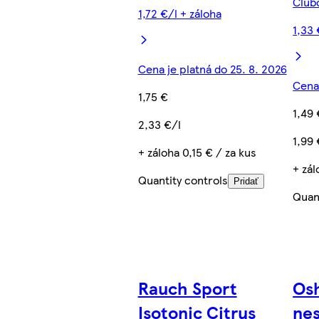
Club
1,72 €/l + záloha
1,33 
Cena je platná do 25. 8. 2026
Cena 
1,75 €
1,49 
2,33 €/l
1,99 
+ záloha 0,15 € / za kus
+ zál
Quantity controls
Pridať
Quan
Rauch Sport
Osh
Isotonic Citrus
ne