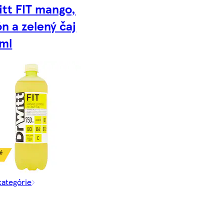
tt FIT mango,
ón a zelený čaj
ml
kategórie