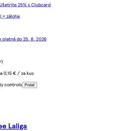
 Ušetrite 25% s Clubcard
l + záloha
e platná do 25. 8. 2026
/l
a 0,15 € / za kus
ty controls
Pridať
e Laliga