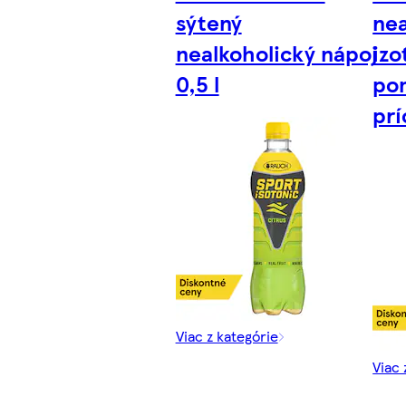
sýtený
nea
nealkoholický nápoj
izo
0,5 l
po
prí
Viac z kategórie
Viac 