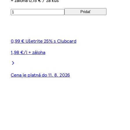
+ záloha 0,15 € / za kus
Pridať
0,99 € Ušetrite 25% s Clubcard
1,98 €/l + záloha
Cena je platná do 11. 8. 2026