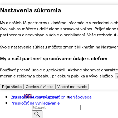
Nastavenia súkromia
My a našich 18 partnerov ukladáme informácie v zariadení ale
Svoj súhlas môžete udeliť alebo spravovať voľbou Prijať aleb
partnerom a neovplyvnia údaje o prehliadaní. Vaše rozhodnu
Svoje nastavenia súhlasu môžete zmeniť kliknutím na Nastaven
My a naši partneri spracúvame údaje s cieľom
Používať presné údaje o geolokácii. Aktívne skenovať charakter
meranie reklamy a obsahu, prieskum publika a vývoj služieb.
Prijať všetko
Odmietnuť všetko
Vlastné nastavenie
Preskočiť na hlavný obsah
English
Ako nakupovať online
Nápoveda
Preskočiť na vyhľadávanie