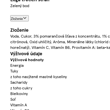
Zelený bod
Zloženie
Zloženie
Voda, Cukor, 3% pomarančová šťava z koncentrátu, 1% cit
citrónová, Oxid uhličitý, Aróma, Minerálne látky (chlorid
horečnatý), Vitamín C, Vitamín B6, Provitamín A: beta-k
Výživové údaje
Výživové hodnoty
Energia
Tuky
z toho nasýtené mastné kyseliny
Sacharidy
z toho cukry
Bielkoviny
Soľ
Vitamín A