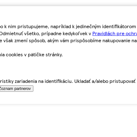
bo k nim pristupujeme, napríklad k jedinečným identifikátoro
o Odmietnuť všetko, prípadne kedykoľvek v
Pravidlách pre ochr
tie však zmení spôsob, akým vám prispôsobíme nakupovanie n
ia cookies v pätičke stránky.
istiky zariadenia na identifikáciu. Ukladať a/alebo pristupova
Zoznam partnerov