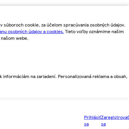
m v súboroch cookie, za účelom spracúvania osobných údajov.
anu osobných údajov a cookies.
Tieto voľby oznámime našim
a našom webe.
ť k informáciám na zariadení. Personalizovaná reklama a obsah,
Prihlásiť
Zaregistrovať
sa
sa