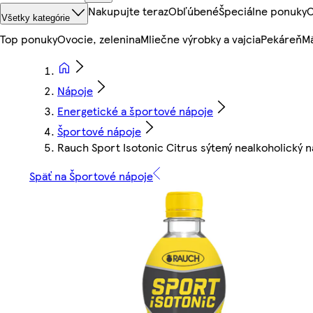
Nakupujte teraz
Obľúbené
Špeciálne ponuky
O
Všetky kategórie
Top ponuky
Ovocie, zelenina
Mliečne výrobky a vajcia
Pekáreň
Mä
Nápoje
Energetické a športové nápoje
Športové nápoje
Rauch Sport Isotonic Citrus sýtený nealkoholický ná
Späť na Športové nápoje