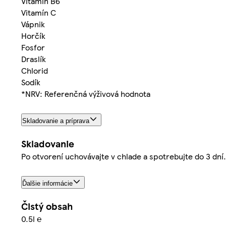
Vitamín B6
Vitamín C
Vápnik
Horčík
Fosfor
Draslík
Chlorid
Sodík
*NRV: Referenčná výživová hodnota
Skladovanie a príprava
Skladovanie
Po otvorení uchovávajte v chlade a spotrebujte do 3 dní. 
Ďalšie informácie
Čistý obsah
0.5l ℮