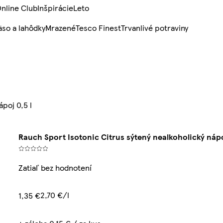
nline Club
Inšpirácie
Leto
so a lahôdky
Mrazené
Tesco Finest
Trvanlivé potraviny
poj 0,5 l
Rauch Sport Isotonic Citrus sýtený nealkoholický nápo
Zatiaľ bez hodnotení
2,70 €/l
1,35 €