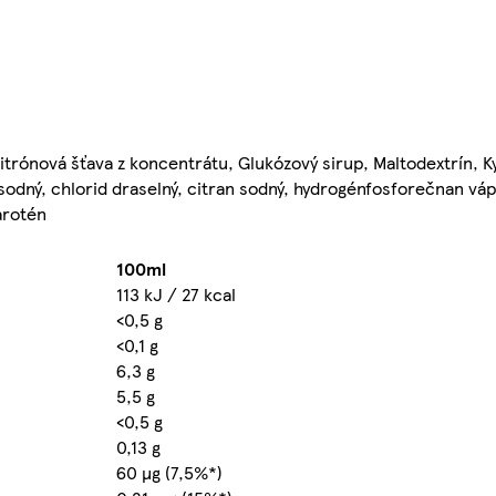
rónová šťava z koncentrátu, Glukózový sirup, Maltodextrín, Ky
 sodný, chlorid draselný, citran sodný, hydrogénfosforečnan váp
arotén
100ml
113 kJ / 27 kcal
<0,5 g
<0,1 g
6,3 g
5,5 g
<0,5 g
0,13 g
60 µg (7,5%*)