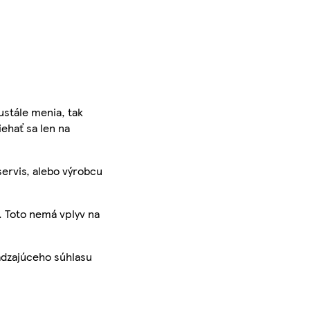
ustále menia, tak
iehať sa len na
servis, alebo výrobcu
. Toto nemá vplyv na
ádzajúceho súhlasu