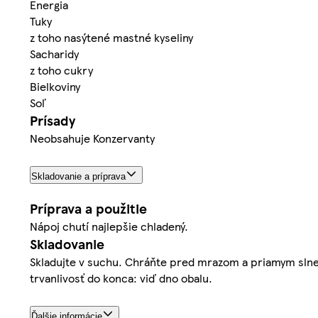
Energia
Tuky
z toho nasýtené mastné kyseliny
Sacharidy
z toho cukry
Bielkoviny
Soľ
Prísady
Neobsahuje Konzervanty
Skladovanie a príprava
Príprava a použitie
Nápoj chutí najlepšie chladený.
Skladovanie
Skladujte v suchu. Chráňte pred mrazom a priamym slneč
trvanlivosť do konca: viď dno obalu.
Ďalšie informácie