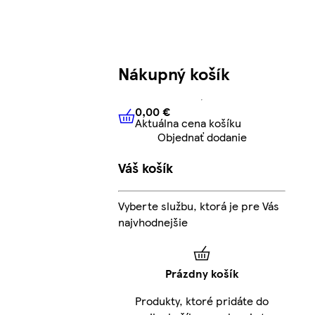
Nákupný košík
0,00 €
Aktuálna cena košíku
0,00 €
Aktuálna cena košíku
Objednať dodanie
Váš košík
Vyberte službu, ktorá je pre Vás
najvhodnejšie
Prázdny košík
Produkty, ktoré pridáte do