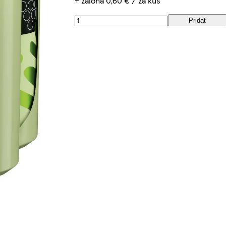
+ záloha 0,60 € / za kus
Pridať