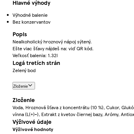
Hlavné výhody
Výhodné balenie
Bez konzervantov
Popis
Nealkoholický hroznový nápoj sýtený.
Ešte viac šťavy nájdeš na: viď QR kód.
Veľkosť balenia: 1.32l
Logá tretích strán
Zelený bod
Zloženie
Zloženie
Voda, Hroznová šťava z koncentrátu (10 %), Cukor, Glukózo
vínna (L(+)-), Extrakt z kvetov čiernej bazy, Arómy, Antio
Výživové údaje
Výživové hodnoty