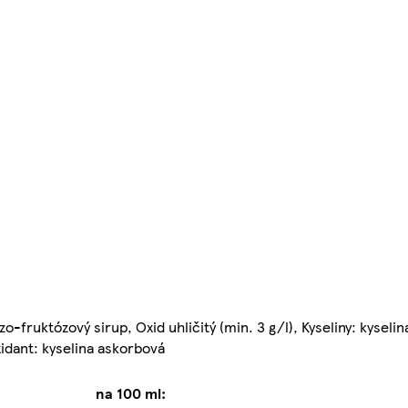
-fruktózový sirup, Oxid uhličitý (min. 3 g/l), Kyseliny: kyselin
xidant: kyselina askorbová
na 100 ml: