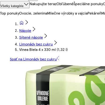
Nakupujte teraz
Obľúbené
Špeciálne ponuky
O
Všetky kategórie
Top ponuky
Ovocie, zelenina
Mliečne výrobky a vajcia
Pekáreň
Mä
Nápoje
Sýtené nápoje
Limonády bez cukru
Vinea Biela 4 x 330 ml (1,32 l)
Späť na Limonády bez cukru