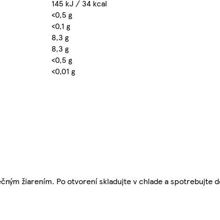
145 kJ / 34 kcal
<0,5 g
<0,1 g
8,3 g
8,3 g
<0,5 g
<0,01 g
ným žiarením. Po otvorení skladujte v chlade a spotrebujte d