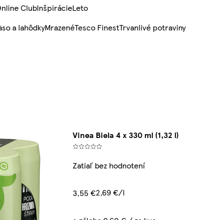
nline Club
Inšpirácie
Leto
so a lahôdky
Mrazené
Tesco Finest
Trvanlivé potraviny
Vinea Biela 4 x 330 ml (1,32 l)
Zatiaľ bez hodnotení
2,69 €/l
3,55 €