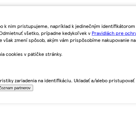
bo k nim pristupujeme, napríklad k jedinečným identifikátoro
o Odmietnuť všetko, prípadne kedykoľvek v
Pravidlách pre ochr
tie však zmení spôsob, akým vám prispôsobíme nakupovanie n
ia cookies v pätičke stránky.
istiky zariadenia na identifikáciu. Ukladať a/alebo pristupova
Zoznam partnerov