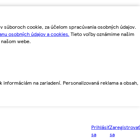
m v súboroch cookie, za účelom spracúvania osobných údajov.
anu osobných údajov a cookies.
Tieto voľby oznámime našim
a našom webe.
ť k informáciám na zariadení. Personalizovaná reklama a obsah,
Prihlásiť
Zaregistrovať
sa
sa