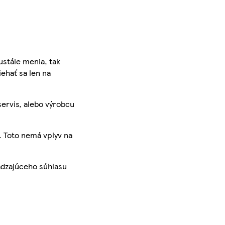
ustále menia, tak
iehať sa len na
servis, alebo výrobcu
. Toto nemá vplyv na
ádzajúceho súhlasu