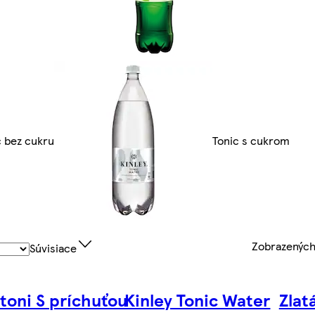
c bez cukru
Tonic s cukrom
Zobrazenýc
Súvisiace
toni S príchuťou
Kinley Tonic Water
Zlat