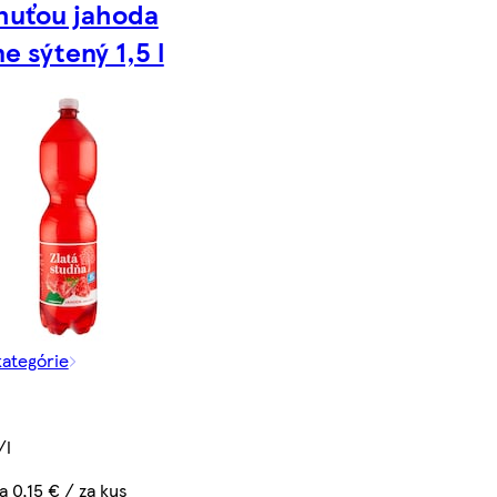
huťou jahoda
e sýtený 1,5 l
kategórie
/l
a 0,15 € / za kus