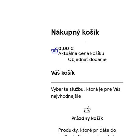
Nákupný košík
0,00 €
Aktuálna cena košíku
0,00 €
Aktuálna cena košíku
Objednať dodanie
Váš košík
Vyberte službu, ktorá je pre Vás
najvhodnejšie
Prázdny košík
Produkty, ktoré pridáte do