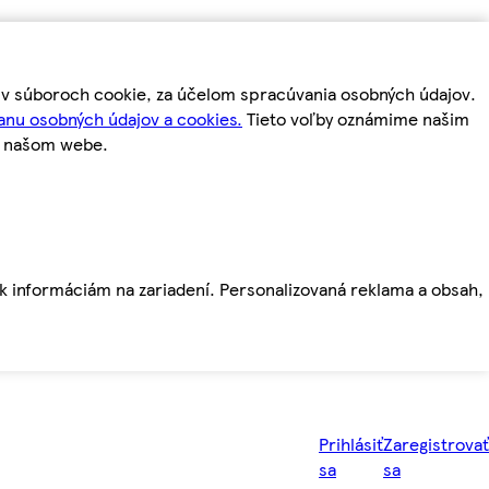
m v súboroch cookie, za účelom spracúvania osobných údajov.
anu osobných údajov a cookies.
Tieto voľby oznámime našim
a našom webe.
ť k informáciám na zariadení. Personalizovaná reklama a obsah,
Prihlásiť
Zaregistrovať
sa
sa