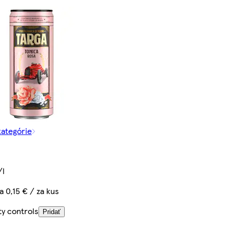
kategórie
/l
a 0,15 € / za kus
ty controls
Pridať