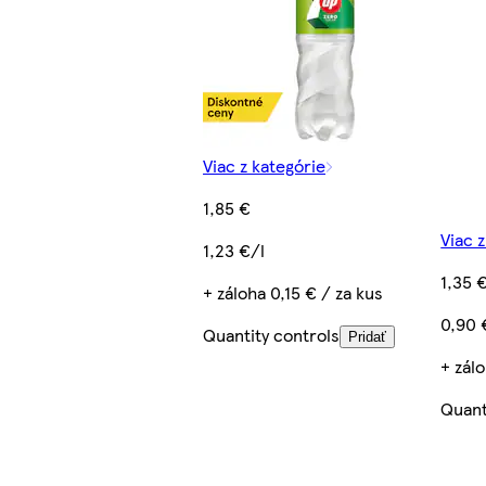
Viac z kategórie
1,85 €
Viac 
1,23 €/l
1,35 
+ záloha 0,15 € / za kus
0,90 
Quantity controls
Pridať
+ zálo
Quant