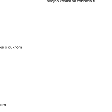
svojho košíka sa zobrazia tu
oje s cukrom
rom