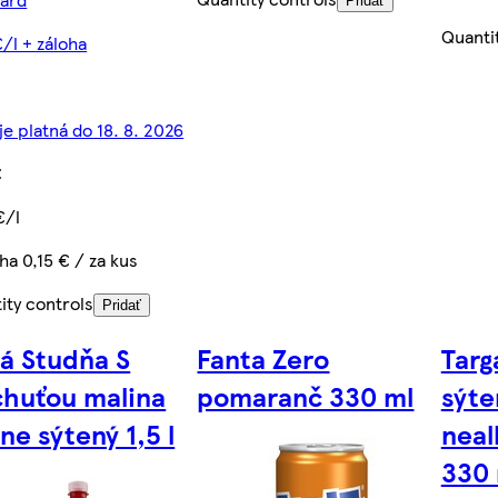
Pridať
Quanti
€/l + záloha
je platná do 18. 8. 2026
€
€/l
ha 0,15 € / za kus
ity controls
Pridať
tá Studňa S
Fanta Zero
Targ
chuťou malina
pomaranč 330 ml
sýte
ne sýtený 1,5 l
neal
330 