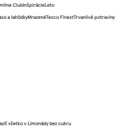
nline Club
Inšpirácie
Leto
so a lahôdky
Mrazené
Tesco Finest
Trvanlivé potraviny
aziť všetko v Limonády bez cukru