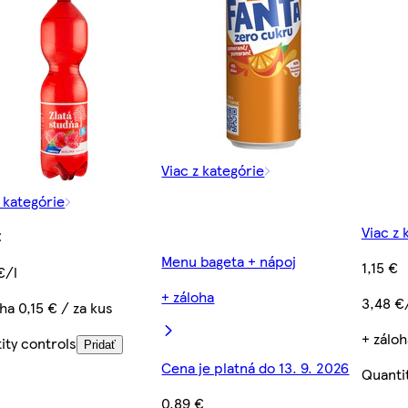
Viac z kategórie
z kategórie
Viac z 
€
Menu bageta + nápoj
1,15 €
€/l
+ záloha
3,48 €
ha 0,15 € / za kus
+ záloh
ity controls
Pridať
Cena je platná do 13. 9. 2026
Quanti
0,89 €