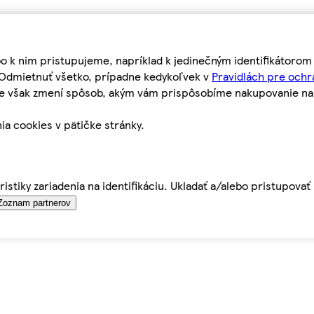
bo k nim pristupujeme, napríklad k jedinečným identifikátoro
o Odmietnuť všetko, prípadne kedykoľvek v
Pravidlách pre ochr
tie však zmení spôsob, akým vám prispôsobíme nakupovanie n
ia cookies v pätičke stránky.
istiky zariadenia na identifikáciu. Ukladať a/alebo pristupova
Zoznam partnerov