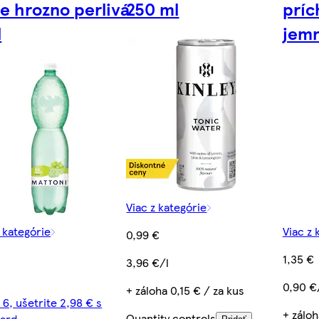
le hrozno perlivá
250 ml
príc
l
jemn
Viac z kategórie
z kategórie
Viac z 
0,99 €
1,35 €
3,96 €/l
0,90 €
+ záloha 0,15 € / za kus
 6, ušetrite 2,98 € s
+ záloh
Quantity controls
ard