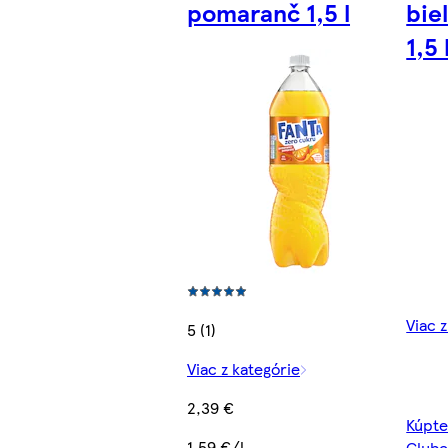
pomaranč 1,5 l
bie
1,5 
Viac 
5 (1)
Viac z kategórie
2,39 €
Kúpte
1,59 €/l
Clubc