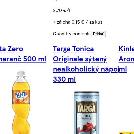
2,70 €/l
+ záloha 0,15 € / za kus
Quantity controls
Pridať
ta Zero
Targa Tonica
Kinl
aranč 500 ml
Originale sýtený
Arom
nealkoholický nápoj
ml
330 ml