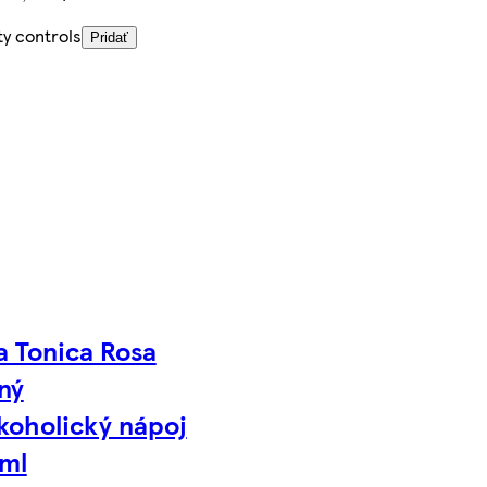
ty controls
Pridať
a Tonica Rosa
ný
koholický nápoj
ml