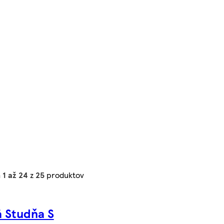
h
1 až 24
z
25
produktov
á Studňa S