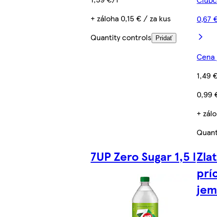
+ záloha 0,15 € / za kus
0,67 
Quantity controls
Pridať
Cena 
1,49 
0,99 
+ zálo
Quant
7UP Zero Sugar 1,5 l
Zla
prí
jem