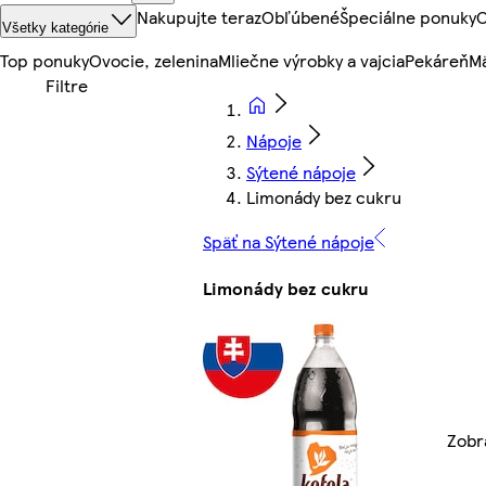
Nakupujte teraz
Obľúbené
Špeciálne ponuky
O
Všetky kategórie
Top ponuky
Ovocie, zelenina
Mliečne výrobky a vajcia
Pekáreň
Mä
Nápoje
Sýtené nápoje
Limonády bez cukru
Späť na Sýtené nápoje
Limonády bez cukru
Zobr