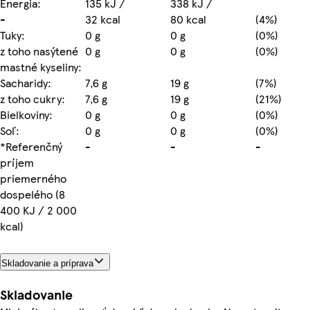
Energia:
135 kJ /
338 kJ /
-
32 kcal
80 kcal
(4%)
Tuky:
0 g
0 g
(0%)
z toho nasýtené
0 g
0 g
(0%)
mastné kyseliny:
Sacharidy:
7,6 g
19 g
(7%)
z toho cukry:
7,6 g
19 g
(21%)
Bielkoviny:
0 g
0 g
(0%)
Soľ:
0 g
0 g
(0%)
*Referenčný
-
-
-
príjem
priemerného
dospelého (8
400 KJ / 2 000
kcal)
Skladovanie a príprava
Skladovanie