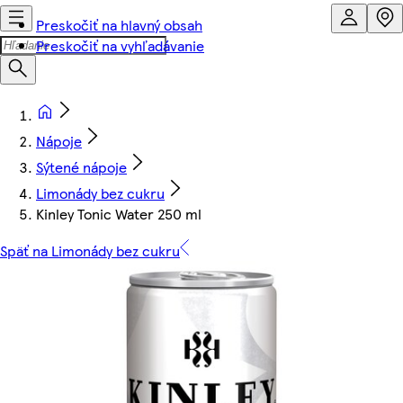
Preskočiť na hlavný obsah
Preskočiť na vyhľadávanie
Nápoje
Sýtené nápoje
Limonády bez cukru
Kinley Tonic Water 250 ml
Späť na Limonády bez cukru