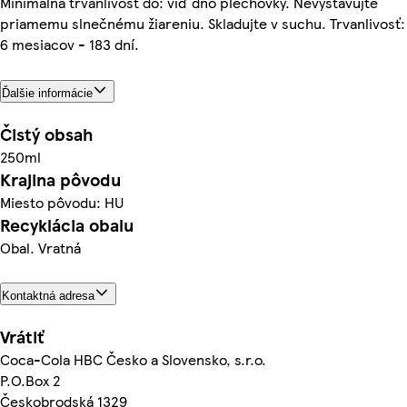
Minimálna trvanlivosť do: viď dno plechovky. Nevystavujte
priamemu slnečnému žiareniu. Skladujte v suchu. Trvanlivosť:
6 mesiacov - 183 dní.
Ďalšie informácie
Čistý obsah
250ml
Krajina pôvodu
Miesto pôvodu: HU
Recyklácia obalu
Obal. Vratná
Kontaktná adresa
Vrátiť
Coca-Cola HBC Česko a Slovensko, s.r.o.
P.O.Box 2
Českobrodská 1329