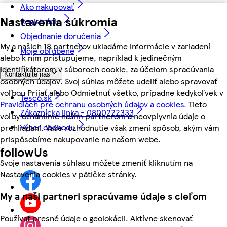
Ako nakupovať
Nastavenia súkromia
Registrácia
Objednanie doručenia
My a našich 18 partnerov ukladáme informácie v zariadení
Moje obľúbené
alebo k nim pristupujeme, napríklad k jedinečným
identifikátorom v súboroch cookie, za účelom spracúvania
Kontaktujte nás
osobných údajov. Svoj súhlas môžete udeliť alebo spravovať
voľbou Prijať alebo Odmietnuť všetko, prípadne kedykoľvek v
Tesco.sk
Pravidlách pre ochranu osobných údajov a cookies.
Tieto
Zákaznícka linka - 0800222333
voľby oznámime našim partnerom a neovplyvnia údaje o
Výber obchodu
prehliadaní. Vaše rozhodnutie však zmení spôsob, akým vám
prispôsobíme nakupovanie na našom webe.
followUs
Svoje nastavenia súhlasu môžete zmeniť kliknutím na
Nastavenia cookies v pätičke stránky.
My a naši partneri spracúvame údaje s cieľom
Používať presné údaje o geolokácii. Aktívne skenovať