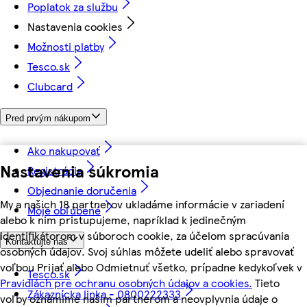
Poplatok za službu
Nastavenia cookies
Možnosti platby
Tesco.sk
Clubcard
Pred prvým nákupom
Ako nakupovať
Nastavenia súkromia
Registrácia
Objednanie doručenia
My a našich 18 partnerov ukladáme informácie v zariadení
Moje obľúbené
alebo k nim pristupujeme, napríklad k jedinečným
identifikátorom v súboroch cookie, za účelom spracúvania
Kontaktujte nás
osobných údajov. Svoj súhlas môžete udeliť alebo spravovať
voľbou Prijať alebo Odmietnuť všetko, prípadne kedykoľvek v
Tesco.sk
Pravidlách pre ochranu osobných údajov a cookies.
Tieto
Zákaznícka linka - 0800222333
voľby oznámime našim partnerom a neovplyvnia údaje o