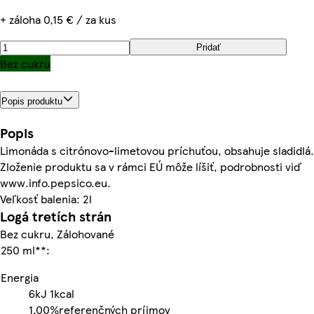
+ záloha 0,15 € / za kus
Pridať
Bez cukru
Popis produktu
Popis
Limonáda s citrónovo-limetovou príchuťou, obsahuje sladidlá.
Zloženie produktu sa v rámci EÚ môže líšiť, podrobnosti viď
www.info.pepsico.eu.
Veľkosť balenia: 2l
Logá tretích strán
Bez cukru, Zálohované
250 ml**:
Energia
6kJ
1kcal
1.00%
referenčných príjmov