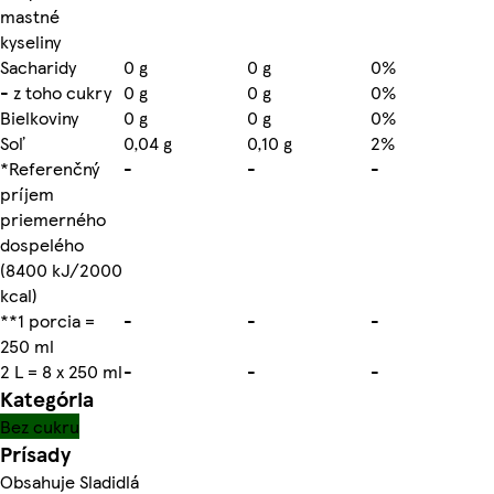
mastné
kyseliny
Sacharidy
0 g
0 g
0%
- z toho cukry
0 g
0 g
0%
Bielkoviny
0 g
0 g
0%
Soľ
0,04 g
0,10 g
2%
*Referenčný
-
-
-
príjem
priemerného
dospelého
(8400 kJ/2000
kcal)
**1 porcia =
-
-
-
250 ml
2 L = 8 x 250 ml
-
-
-
Kategória
Bez cukru
Prísady
Obsahuje Sladidlá