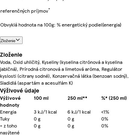
*
referenčných príjmov
Obvyklá hodnota na 100g: % energetický podiel{energia}
Zloženie
Zloženie
Voda, Oxid uhličitý, Kyseliny (kyselina citrónová a kyselina
jablčná), Prírodná citronová a limetová aróma, Regulátor
kyslosti (citrany sodné), Konzervačná látka (benzoan sodný),
Sladidlá (aspartám a acesulfám K)
Výživové údaje
Výživové
100 ml
250 ml**
%* (250 ml)
hodnoty
Energia
3 kJ/1 kcal
6 kJ/1 kcal
<1%
Tuky
0 g
0 g
0%
- z toho
0 g
0 g
0%
nasýtené