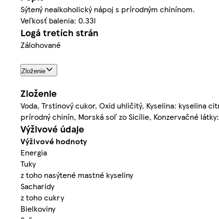
Sýtený nealkoholický nápoj s prírodným chinínom.
Veľkosť balenia: 0.33l
Logá tretích strán
Zálohované
Zloženie
Zloženie
Voda, Trstinový cukor, Oxid uhličitý, Kyselina: kyselina 
prírodný chinín, Morská soľ zo Sicílie, Konzervačné látk
Výživové údaje
Výživové hodnoty
Energia
Tuky
z toho nasýtené mastné kyseliny
Sacharidy
z toho cukry
Bielkoviny