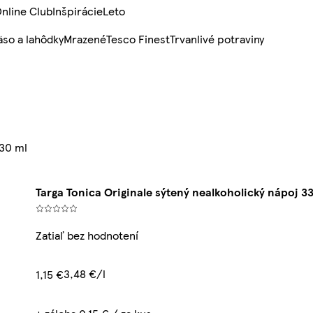
nline Club
Inšpirácie
Leto
so a lahôdky
Mrazené
Tesco Finest
Trvanlivé potraviny
330 ml
Targa Tonica Originale sýtený nealkoholický nápoj 3
Zatiaľ bez hodnotení
3,48 €/l
1,15 €