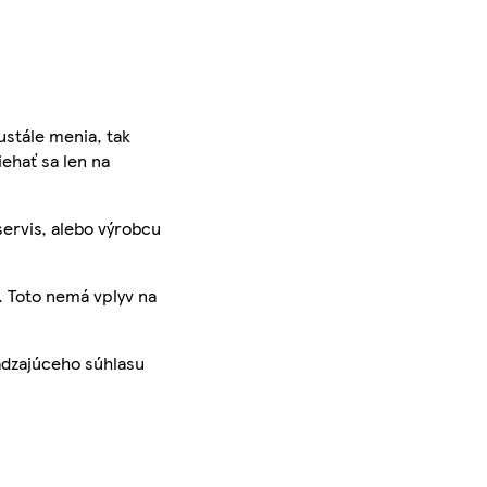
ustále menia, tak
iehať sa len na
servis, alebo výrobcu
. Toto nemá vplyv na
ádzajúceho súhlasu