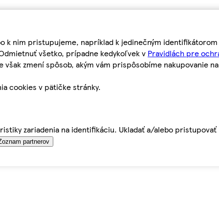
bo k nim pristupujeme, napríklad k jedinečným identifikátoro
o Odmietnuť všetko, prípadne kedykoľvek v
Pravidlách pre ochr
tie však zmení spôsob, akým vám prispôsobíme nakupovanie n
ia cookies v pätičke stránky.
istiky zariadenia na identifikáciu. Ukladať a/alebo pristupova
Zoznam partnerov