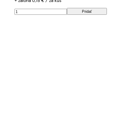
+ záloha 0,15 € / za kus
Pridať