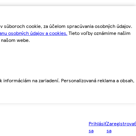
m v súboroch cookie, za účelom spracúvania osobných údajov.
anu osobných údajov a cookies.
Tieto voľby oznámime našim
a našom webe.
ť k informáciám na zariadení. Personalizovaná reklama a obsah,
Prihlásiť
Zaregistrovať
sa
sa