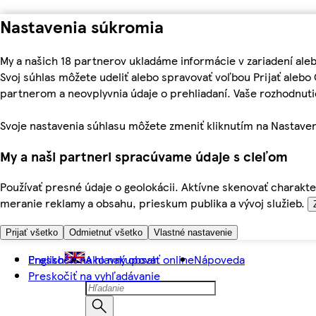
Nastavenia súkromia
My a našich 18 partnerov ukladáme informácie v zariadení ale
Svoj súhlas môžete udeliť alebo spravovať voľbou Prijať aleb
partnerom a neovplyvnia údaje o prehliadaní. Vaše rozhodnu
Svoje nastavenia súhlasu môžete zmeniť kliknutím na Nastaven
My a naši partneri spracúvame údaje s cieľom
Používať presné údaje o geolokácii. Aktívne skenovať charakter
meranie reklamy a obsahu, prieskum publika a vývoj služieb.
Prijať všetko
Odmietnuť všetko
Vlastné nastavenie
Preskočiť na hlavný obsah
English
Ako nakupovať online
Nápoveda
Preskočiť na vyhľadávanie