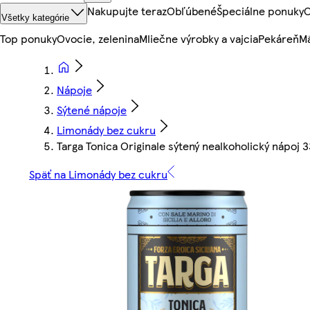
Nakupujte teraz
Obľúbené
Špeciálne ponuky
O
Všetky kategórie
Top ponuky
Ovocie, zelenina
Mliečne výrobky a vajcia
Pekáreň
Mä
Nápoje
Sýtené nápoje
Limonády bez cukru
Targa Tonica Originale sýtený nealkoholický nápoj 
Späť na Limonády bez cukru