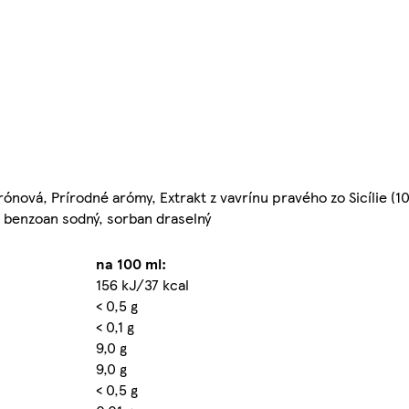
citrónová, Prírodné arómy, Extrakt z vavrínu pravého zo Sicílie 
y: benzoan sodný, sorban draselný
na 100 ml:
156 kJ/37 kcal
< 0,5 g
< 0,1 g
9,0 g
9,0 g
< 0,5 g